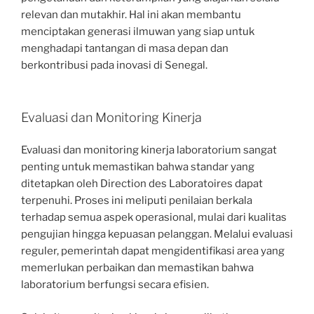
relevan dan mutakhir. Hal ini akan membantu
menciptakan generasi ilmuwan yang siap untuk
menghadapi tantangan di masa depan dan
berkontribusi pada inovasi di Senegal.
Evaluasi dan Monitoring Kinerja
Evaluasi dan monitoring kinerja laboratorium sangat
penting untuk memastikan bahwa standar yang
ditetapkan oleh Direction des Laboratoires dapat
terpenuhi. Proses ini meliputi penilaian berkala
terhadap semua aspek operasional, mulai dari kualitas
pengujian hingga kepuasan pelanggan. Melalui evaluasi
reguler, pemerintah dapat mengidentifikasi area yang
memerlukan perbaikan dan memastikan bahwa
laboratorium berfungsi secara efisien.