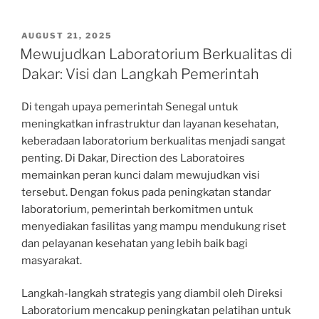
POSTED
AUGUST 21, 2025
ON
Mewujudkan Laboratorium Berkualitas di
Dakar: Visi dan Langkah Pemerintah
Di tengah upaya pemerintah Senegal untuk
meningkatkan infrastruktur dan layanan kesehatan,
keberadaan laboratorium berkualitas menjadi sangat
penting. Di Dakar, Direction des Laboratoires
memainkan peran kunci dalam mewujudkan visi
tersebut. Dengan fokus pada peningkatan standar
laboratorium, pemerintah berkomitmen untuk
menyediakan fasilitas yang mampu mendukung riset
dan pelayanan kesehatan yang lebih baik bagi
masyarakat.
Langkah-langkah strategis yang diambil oleh Direksi
Laboratorium mencakup peningkatan pelatihan untuk