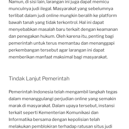
Namun, di sisi lain, larangan ini juga dapat memicu
munculnya judi ilegal. Masyarakat yang sebelumnya
terlibat dalam judi online mungkin beralih ke platform
bawah tanah yang tidak terkontrol. Hal ini dapat
menyebabkan masalah baru terkait dengan keamanan
dan penegakan hukum. Oleh karena itu, penting bagi
pemerintah untuk terus memantau dan menanggapi
perkembangan tersebut agar larangan ini dapat
memberikan manfaat maksimal bagi masyarakat.
Tindak Lanjut Pemerintah
Pemerintah Indonesia telah mengambil langkah tegas
dalam menanggulangi perjudian online yang semakin
marak di masyarakat. Dalam upaya tersebut, instansi
terkait seperti Kementerian Komunikasi dan
Informatika bersama dengan kepolisian telah
melakukan pemblokiran terhadap ratusan situs judi