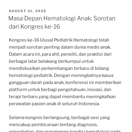
POSTED
AUGUST 21, 2025
ON
Masa Depan Hematologi Anak: Sorotan
dari Kongres ke-16
Kongres ke-16 Ulusal Pediatrik Hematologi telah
menjadi sorotan penting dalam dunia medis anak.
Dalam acara ini, para ahli, peneliti, dan praktisi dari
berbagai latar belakang berkumpul untuk
mendiskusikan perkembangan terbaru di bidang
hematologi pediatrik. Dengan meningkatnya kasus
gangguan darah pada anak, konferensi ini memberikan
platform untuk berbagi pengetahuan, inovasi, dan
terapi terbaru yang dapat membantu meningkatkan
perawatan pasien anak di seluruh Indonesia.
Selama kongres berlangsung, berbagai sesi yang
mencakup pembicaraan tentang diagnosis,
pengobatan, dan manajemen kondisi hematologi pada