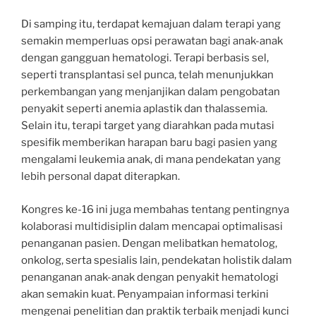
Di samping itu, terdapat kemajuan dalam terapi yang
semakin memperluas opsi perawatan bagi anak-anak
dengan gangguan hematologi. Terapi berbasis sel,
seperti transplantasi sel punca, telah menunjukkan
perkembangan yang menjanjikan dalam pengobatan
penyakit seperti anemia aplastik dan thalassemia.
Selain itu, terapi target yang diarahkan pada mutasi
spesifik memberikan harapan baru bagi pasien yang
mengalami leukemia anak, di mana pendekatan yang
lebih personal dapat diterapkan.
Kongres ke-16 ini juga membahas tentang pentingnya
kolaborasi multidisiplin dalam mencapai optimalisasi
penanganan pasien. Dengan melibatkan hematolog,
onkolog, serta spesialis lain, pendekatan holistik dalam
penanganan anak-anak dengan penyakit hematologi
akan semakin kuat. Penyampaian informasi terkini
mengenai penelitian dan praktik terbaik menjadi kunci