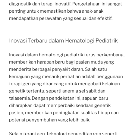
diagnostik dan terapi inovatif. Pengetahuan ini sangat
penting untuk memastikan bahwa anak-anak
mendapatkan perawatan yang sesuai dan efektif.
Inovasi Terbaru dalam Hematologi Pediatrik
Inovasi dalam hematologi pediatrik terus berkembang,
memberikan harapan baru bagi pasien muda yang
menderita berbagai penyakit darah. Salah satu
kemajuan yang menarik perhatian adalah penggunaan
terapi gen yang dirancang untuk mengobati kelainan
genetik tertentu, seperti anemia sel sabit dan
talasemia. Dengan pendekatan ini, sapuan baru
diharapkan dapat memperbaiki keadaan genetik
pasien, memberikan peningkatan kualitas hidup dan
potensi penyembuhan yang lebih baik.
Selain terapi gen, teknologi pengeditan gen seperti