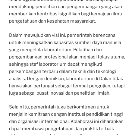
mendukung penelitian dan pengembangan yang akan
memberikan kontribusi signifikan bagi kemajuan ilmu
pengetahuan dan kesehatan masyarakat.
Dalam mewujudkan visi ini, pemerintah berencana
untuk meningkatkan kapasitas sumber daya manusia
yang mengelola laboratorium. Pelatihan dan
pengembangan profesional akan menjadi fokus utama,
sehingga staf laboratorium dapat mengikuti
perkembangan terbaru dalam teknik dan teknologi
analisis. Dengan demikian, laboratorium di Dakar tidak
hanya akan berfungsi sebagai tempat pengujian, tetapi
juga sebagai pusat inovasi dan penelitian ilmiah.
Selain itu, pemerintah juga berkomitmen untuk
menjalin kemitraan dengan institusi pendidikan tinggi
dan organisasi internasional. Kolaborasi ini diharapkan
dapat membawa pengetahuan dan praktik terbaik