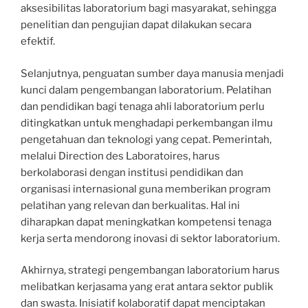
aksesibilitas laboratorium bagi masyarakat, sehingga
penelitian dan pengujian dapat dilakukan secara
efektif.
Selanjutnya, penguatan sumber daya manusia menjadi
kunci dalam pengembangan laboratorium. Pelatihan
dan pendidikan bagi tenaga ahli laboratorium perlu
ditingkatkan untuk menghadapi perkembangan ilmu
pengetahuan dan teknologi yang cepat. Pemerintah,
melalui Direction des Laboratoires, harus
berkolaborasi dengan institusi pendidikan dan
organisasi internasional guna memberikan program
pelatihan yang relevan dan berkualitas. Hal ini
diharapkan dapat meningkatkan kompetensi tenaga
kerja serta mendorong inovasi di sektor laboratorium.
Akhirnya, strategi pengembangan laboratorium harus
melibatkan kerjasama yang erat antara sektor publik
dan swasta. Inisiatif kolaboratif dapat menciptakan