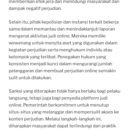
memberikan efek jera dan melindungi masyarakat dari
dampak negatif perjudian.
Selain itu, pihak kepolisian dan instansi terkait bekerja
sama dalam memantau dan menindaklanjuti laporan
mengenai aktivitas judi online. Mereka memiliki
wewenang untuk menyita aset yang digunakan dalam
kegiatan perjudian serta menghukum individu atau
kelompok yang terlibat. Penegakan hukum yang
konsisten menjadi kunci dalam mengurangi jumlah
pelanggaran dan membuat perjudian online semakin
sulit untuk dilakukan.
Sanksi yang diterapkan tidak hanya berlaku bagi pelaku
langsung, tetapi juga bagi penyedia platform judi
online. Pemerintah berkomitmen untuk menutup
situs-situs yang melanggar dan mempersulit akses ke
konten perjudian. Melalui langkah-langkah ini,
diharapkan masyarakat dapat terlindungi dari praktik