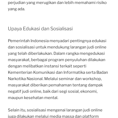
perjudian yang merugikan dan lebih memahami risiko
yang ada.
Upaya Edukasi dan Sosialisasi
Pemerintah Indonesia menyadari pentingnya edukasi
dan sosialisasi untuk mendukung larangan judi online
yang telah diberlakukan. Dalam rangka mengedukasi
masyarakat, berbagai program penyuluhan dilakukan
dengan melibatkan instansi terkait seperti
Kementerian Komunikasi dan Informatika serta Badan
Narkotika Nasional. Melalui seminar dan workshop,
masyarakat diberikan pemahaman tentang dampak
negatif judi online, baik dari segi sosial, ekonomi,
maupun kesehatan mental.
Selain itu, sosialisasi mengenai larangan judi online
juga dilakukan melalui media massa dan platform