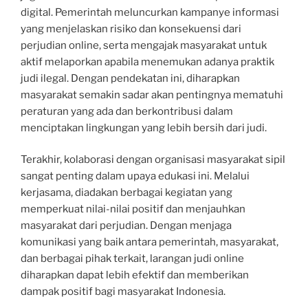
digital. Pemerintah meluncurkan kampanye informasi
yang menjelaskan risiko dan konsekuensi dari
perjudian online, serta mengajak masyarakat untuk
aktif melaporkan apabila menemukan adanya praktik
judi ilegal. Dengan pendekatan ini, diharapkan
masyarakat semakin sadar akan pentingnya mematuhi
peraturan yang ada dan berkontribusi dalam
menciptakan lingkungan yang lebih bersih dari judi.
Terakhir, kolaborasi dengan organisasi masyarakat sipil
sangat penting dalam upaya edukasi ini. Melalui
kerjasama, diadakan berbagai kegiatan yang
memperkuat nilai-nilai positif dan menjauhkan
masyarakat dari perjudian. Dengan menjaga
komunikasi yang baik antara pemerintah, masyarakat,
dan berbagai pihak terkait, larangan judi online
diharapkan dapat lebih efektif dan memberikan
dampak positif bagi masyarakat Indonesia.