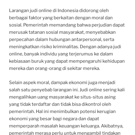
Larangan judi online di Indonesia didorong oleh
berbagai faktor yang berkaitan dengan moral dan
sosial. Pemerintah memandang bahwa perjudian dapat
merusak tatanan sosial masyarakat, menyebabkan
perpecahan dalam hubungan antarpersonal, serta
meningkatkan risiko kriminalitas. Dengan adanya judi
online, banyak individu yang terjerumus ke dalam
kebiasaan buruk yang dapat mempengaruhi kehidupan
mereka dan orang-orang di sekitar mereka.
Selain aspek moral, dampak ekonomi juga menjadi
salah satu penyebab larangan ini. Judi online sering kali
mengalihkan uang masyarakat ke situs-situs asing
yang tidak terdaftar dan tidak bisa dikontrol oleh
pemerintah. Hal ini menimbulkan potensi kerugian
ekonomi yang besar bagi negara dan dapat
memperparah masalah keuangan keluarga. Akibatnya,
pemerintah merasa perlu untuk mengambil tindakan