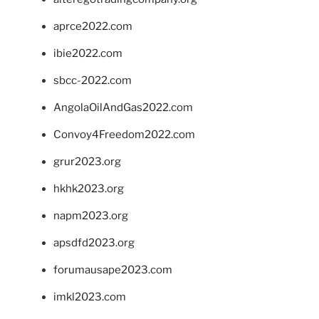
aprce2022.com
ibie2022.com
sbcc-2022.com
AngolaOilAndGas2022.com
Convoy4Freedom2022.com
grur2023.org
hkhk2023.org
napm2023.org
apsdfd2023.org
forumausape2023.com
imkl2023.com