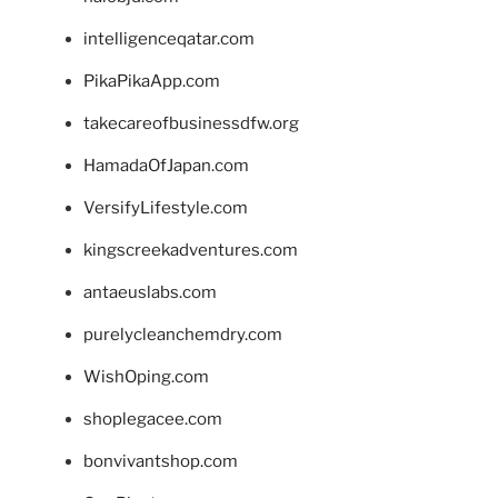
intelligenceqatar.com
PikaPikaApp.com
takecareofbusinessdfw.org
HamadaOfJapan.com
VersifyLifestyle.com
kingscreekadventures.com
antaeuslabs.com
purelycleanchemdry.com
WishOping.com
shoplegacee.com
bonvivantshop.com