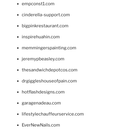
empconst1.com
cinderella-support.com
bigpinkrestaurant.com
inspirehuahin.com
memmingerspainting.com
jeremypbeasley.com
thesandwichdepotcos.com
drgiggleshouseofpain.com
hotflashdesigns.com
garagenadeau.com
lifestylechauffeurservice.com
EverNewNails.com