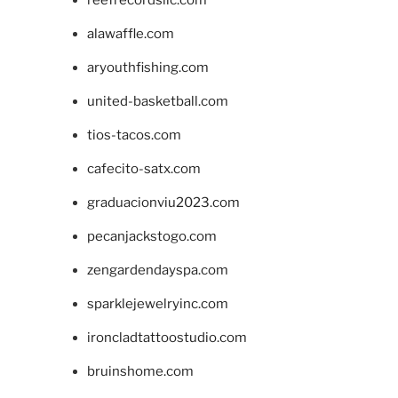
reefrecordsllc.com
alawaffle.com
aryouthfishing.com
united-basketball.com
tios-tacos.com
cafecito-satx.com
graduacionviu2023.com
pecanjackstogo.com
zengardendayspa.com
sparklejewelryinc.com
ironcladtattoostudio.com
bruinshome.com