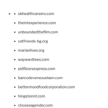
okhealthcareers.com
theintexperience.com
unboundedthefilm.com
catfriends-bg.org
marianlives.org
waywardtees.com
pidfloorsexpress.com
bancodevenezuelaen.com
bettermoodfoodcorporation.com
hingstonnt.com
chooseagender.com