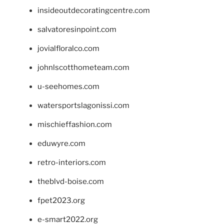
insideoutdecoratingcentre.com
salvatoresinpoint.com
jovialfloralco.com
johnlscotthometeam.com
u-seehomes.com
watersportslagonissi.com
mischieffashion.com
eduwyre.com
retro-interiors.com
theblvd-boise.com
fpet2023.org
e-smart2022.org