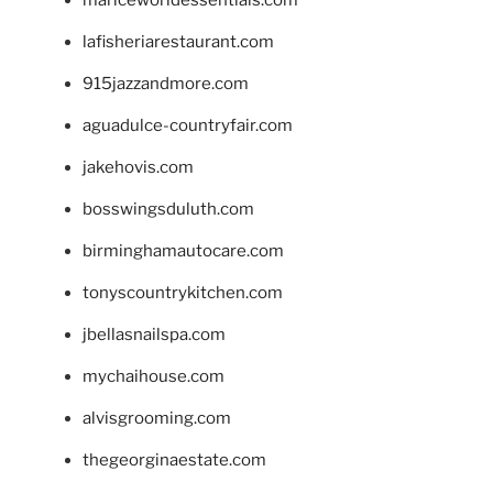
lafisheriarestaurant.com
915jazzandmore.com
aguadulce-countryfair.com
jakehovis.com
bosswingsduluth.com
birminghamautocare.com
tonyscountrykitchen.com
jbellasnailspa.com
mychaihouse.com
alvisgrooming.com
thegeorginaestate.com