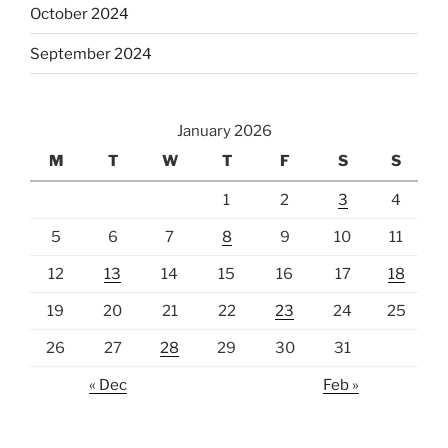
October 2024
September 2024
January 2026
M
T
W
T
F
S
S
1
2
3
4
5
6
7
8
9
10
11
12
13
14
15
16
17
18
19
20
21
22
23
24
25
26
27
28
29
30
31
« Dec
Feb »