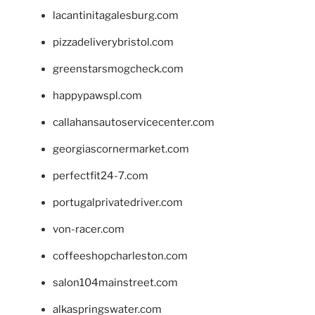
lacantinitagalesburg.com
pizzadeliverybristol.com
greenstarsmogcheck.com
happypawspl.com
callahansautoservicecenter.com
georgiascornermarket.com
perfectfit24-7.com
portugalprivatedriver.com
von-racer.com
coffeeshopcharleston.com
salon104mainstreet.com
alkaspringswater.com