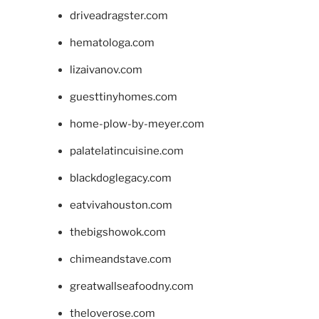
driveadragster.com
hematologa.com
lizaivanov.com
guesttinyhomes.com
home-plow-by-meyer.com
palatelatincuisine.com
blackdoglegacy.com
eatvivahouston.com
thebigshowok.com
chimeandstave.com
greatwallseafoodny.com
theloverose.com