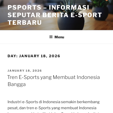
Skip
PSPORTS – INFORMASI
to
SEPUTAR BERITA E-SPORT
content
TERBARU
Menu
DAY:
JANUARY 18, 2026
POSTED
JANUARY 18, 2026
ON
Tren E-Sports yang Membuat Indonesia
Bangga
Industri e-Sports di Indonesia semakin berkembang
pesat, dan tren e-Sports yang membuat Indonesia