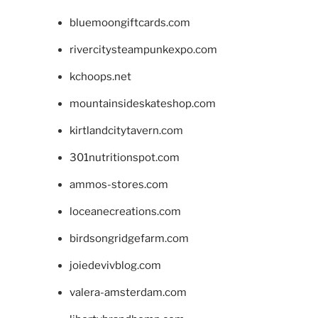
bluemoongiftcards.com
rivercitysteampunkexpo.com
kchoops.net
mountainsideskateshop.com
kirtlandcitytavern.com
301nutritionspot.com
ammos-stores.com
loceanecreations.com
birdsongridgefarm.com
joiedevivblog.com
valera-amsterdam.com