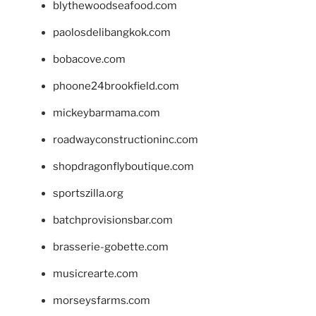
blythewoodseafood.com
paolosdelibangkok.com
bobacove.com
phoone24brookfield.com
mickeybarmama.com
roadwayconstructioninc.com
shopdragonflyboutique.com
sportszilla.org
batchprovisionsbar.com
brasserie-gobette.com
musicrearte.com
morseysfarms.com