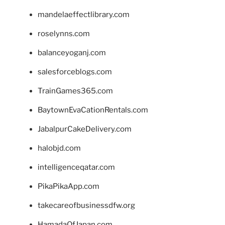
mandelaeffectlibrary.com
roselynns.com
balanceyoganj.com
salesforceblogs.com
TrainGames365.com
BaytownEvaCationRentals.com
JabalpurCakeDelivery.com
halobjd.com
intelligenceqatar.com
PikaPikaApp.com
takecareofbusinessdfw.org
HamadaOfJapan.com