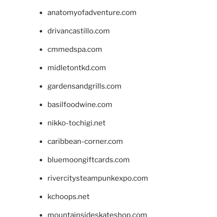
anatomyofadventure.com
drivancastillo.com
cmmedspa.com
midletontkd.com
gardensandgrills.com
basilfoodwine.com
nikko-tochigi.net
caribbean-corner.com
bluemoongiftcards.com
rivercitysteampunkexpo.com
kchoops.net
mountainsideskateshop.com