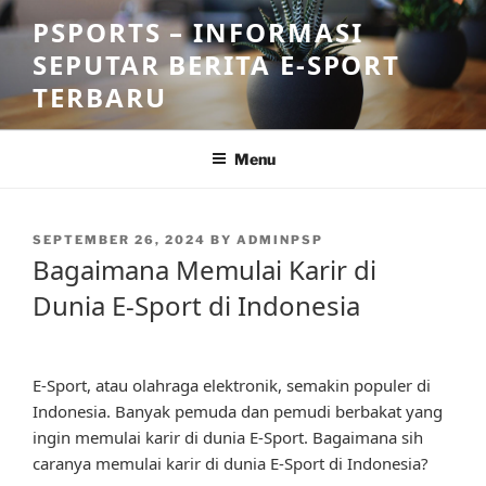
Skip
PSPORTS – INFORMASI
to
SEPUTAR BERITA E-SPORT
content
TERBARU
Menu
POSTED
SEPTEMBER 26, 2024
BY
ADMINPSP
ON
Bagaimana Memulai Karir di
Dunia E-Sport di Indonesia
E-Sport, atau olahraga elektronik, semakin populer di
Indonesia. Banyak pemuda dan pemudi berbakat yang
ingin memulai karir di dunia E-Sport. Bagaimana sih
caranya memulai karir di dunia E-Sport di Indonesia?