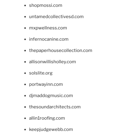
shopmossi.com
untamedcollectivesd.com
mxpwellness.com
infernocanine.com
thepaperhousecollection.com
allisonwillisholley.com
solslite.org
portwayinn.com
djmaddogmusic.com
thesoundarchitects.com
allin1roofing.com
keepjudgewebb.com