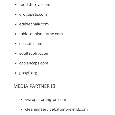
feedstoreva.com
drogopets.com
ediblechalk.com
tabletennisnearme.com
oaksofa.com
soultacohtx.com
capishcaps.com
gpsyfl.org
MEDIA PARTNER III
vwrepairarlington.com
cleaningservicebaltimore-md.com