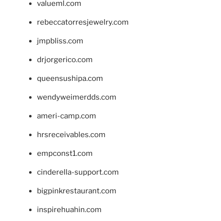
valueml.com
rebeccatorresjewelry.com
jmpbliss.com
drjorgerico.com
queensushipa.com
wendyweimerdds.com
ameri-camp.com
hrsreceivables.com
empconst1.com
cinderella-support.com
bigpinkrestaurant.com
inspirehuahin.com