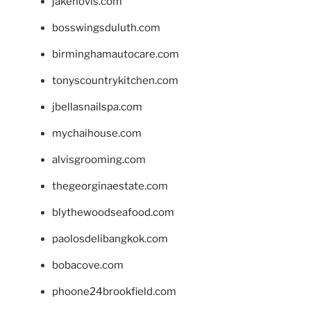
jakehovis.com
bosswingsduluth.com
birminghamautocare.com
tonyscountrykitchen.com
jbellasnailspa.com
mychaihouse.com
alvisgrooming.com
thegeorginaestate.com
blythewoodseafood.com
paolosdelibangkok.com
bobacove.com
phoone24brookfield.com