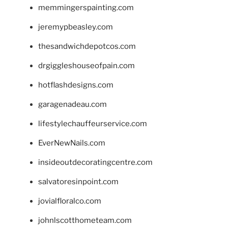
memmingerspainting.com
jeremypbeasley.com
thesandwichdepotcos.com
drgiggleshouseofpain.com
hotflashdesigns.com
garagenadeau.com
lifestylechauffeurservice.com
EverNewNails.com
insideoutdecoratingcentre.com
salvatoresinpoint.com
jovialfloralco.com
johnlscotthometeam.com