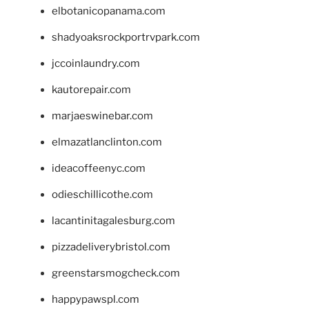
elbotanicopanama.com
shadyoaksrockportrvpark.com
jccoinlaundry.com
kautorepair.com
marjaeswinebar.com
elmazatlanclinton.com
ideacoffeenyc.com
odieschillicothe.com
lacantinitagalesburg.com
pizzadeliverybristol.com
greenstarsmogcheck.com
happypawspl.com