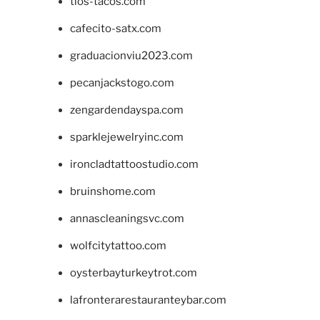
tios-tacos.com
cafecito-satx.com
graduacionviu2023.com
pecanjackstogo.com
zengardendayspa.com
sparklejewelryinc.com
ironcladtattoostudio.com
bruinshome.com
annascleaningsvc.com
wolfcitytattoo.com
oysterbayturkeytrot.com
lafronterarestauranteybar.com