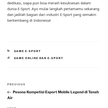
dedikasi, siapa pun bisa meraih kesuksesan dalam
dunia E-Sport. Ayo mulai langkah pertamamu sekarang
dan jadilah bagian dari industri E-Sport yang semakin
berkembang di Indonesia!
CATEGORIES
GAME E-SPORT
TAGS
GAME ONLINE DAN E-SPORT
Post
Previous
PREVIOUS
navigation
Post
Pesona Kompetisi Esport Mobile Legend di Tanah
Air