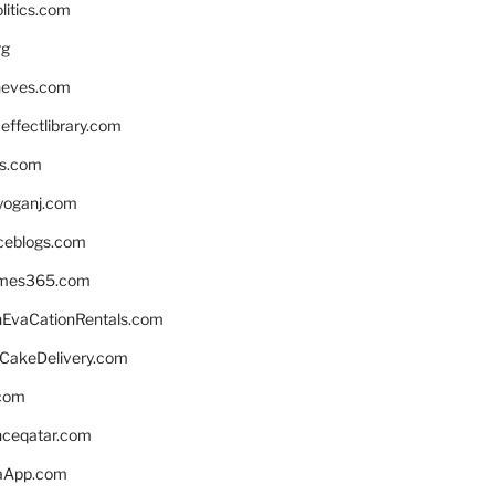
litics.com
rg
neves.com
ffectlibrary.com
ns.com
yoganj.com
rceblogs.com
ames365.com
EvaCationRentals.com
rCakeDelivery.com
.com
enceqatar.com
aApp.com