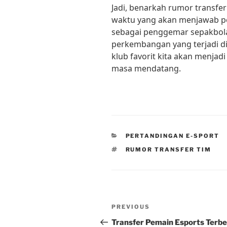
Jadi, benarkah rumor transfer
waktu yang akan menjawab per
sebagai penggemar sepakbola
perkembangan yang terjadi di 
klub favorit kita akan menjad
masa mendatang.
CATEGORIES
PERTANDINGAN E-SPORT
TAGS
RUMOR TRANSFER TIM
Post
Previous
PREVIOUS
navigation
Post
Transfer Pemain Esports Terb