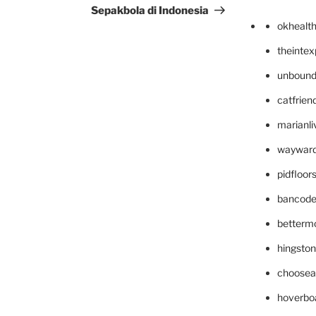
Sepakbola di Indonesia
okhealt
theinte
unbound
catfrien
marianli
wayward
pidfloo
bancode
betterm
hingsto
choosea
hoverbo