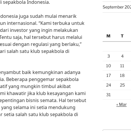
li sepakbola Indonesia.
September 20
ndonesia juga sudah mulai menarik
un internasional. “Kami terbuka untuk
ri investor yang ingin melakukan
M
T
 Tentu saja, hal tersebut harus melalui
esuai dengan regulasi yang berlaku,”
ri salah satu klub sepakbola di
3
4
10
11
enyambut baik kemungkinan adanya
17
18
esia. Beberapa penggemar sepakbola
24
25
tif yang mungkin timbul akibat
ami khawatir jika klub kesayangan kami
31
kepentingan bisnis semata. Hal tersebut
« Mar
 yang selama ini setia mendukung
 setia salah satu klub sepakbola di