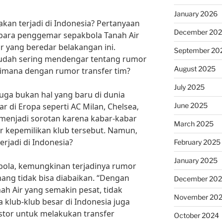
January 2026
kan terjadi di Indonesia? Pertanyaan
December 20
 para penggemar sepakbola Tanah Air
 yang beredar belakangan ini.
September 20
sudah sering mendengar tentang rumor
August 2025
imana dengan rumor transfer tim?
July 2025
juga bukan hal yang baru di dunia
June 2025
r di Eropa seperti AC Milan, Chelsea,
enjadi sorotan karena kabar-kabar
March 2025
r kepemilikan klub tersebut. Namun,
erjadi di Indonesia?
February 2025
January 2025
bola, kemungkinan terjadinya rumor
mang tidak bisa diabaikan. “Dengan
December 20
h Air yang semakin pesat, tidak
November 20
lub-klub besar di Indonesia juga
estor untuk melakukan transfer
October 2024