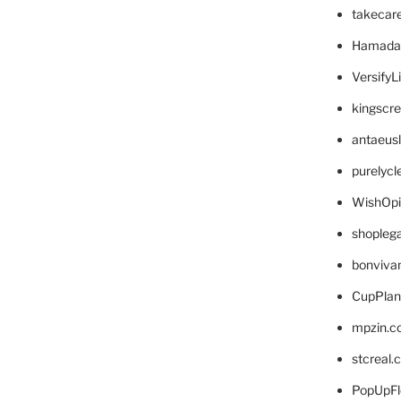
takecar
Hamada
VersifyL
kingscr
antaeus
purelyc
WishOp
shopleg
bonviva
CupPlan
mpzin.c
stcreal.
PopUpFl