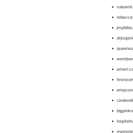
valueml
rebecca
jmpblis
drjorger
queensu
wendyw
ameri-
hrsrece
empcon
cinderel
bigpinkr
inspireh
memming