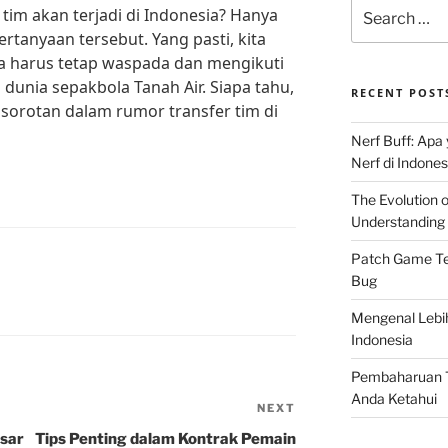
Search
 tim akan terjadi di Indonesia? Hanya
for:
tanyaan tersebut. Yang pasti, kita
 harus tetap waspada dan mengikuti
dunia sepakbola Tanah Air. Siapa tahu,
RECENT POST
i sorotan dalam rumor transfer tim di
Nerf Buff: Apa
Nerf di Indones
The Evolution 
Understanding 
Patch Game Ter
Bug
Mengenal Lebi
Indonesia
Pembaharuan T
Anda Ketahui
NEXT
Next
Post
esar
Tips Penting dalam Kontrak Pemain