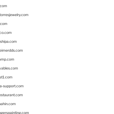
.com
torresjewelry.com
s.com
ico.com
shipa.com
eimerdds.com
camp.com
ivables.com
st1.com
la-support.com
estaurant.com
uahin.com
erspainting.com