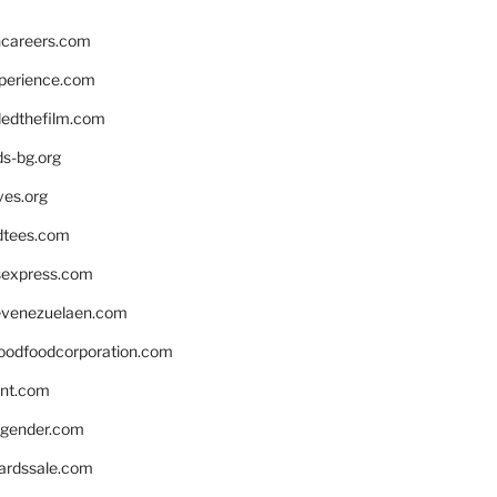
hcareers.com
xperience.com
edthefilm.com
ds-bg.org
ves.org
tees.com
rsexpress.com
venezuelaen.com
oodfoodcorporation.com
nnt.com
gender.com
ardssale.com