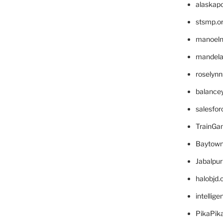
alaskapo
stsmp.o
manoel
mandelae
roselyn
balance
salesfo
TrainG
Baytown
Jabalpu
halobjd
intellig
PikaPik