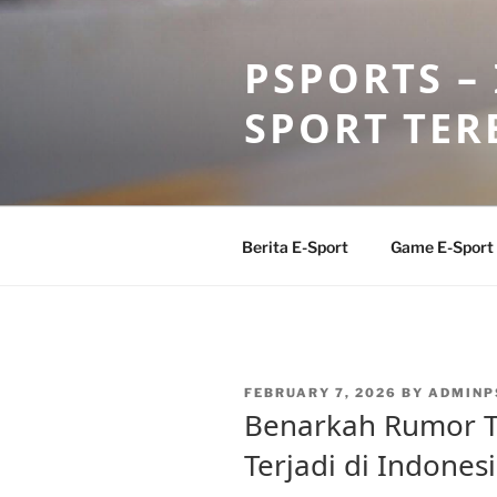
Skip
to
PSPORTS –
content
SPORT TER
Berita E-Sport
Game E-Sport
POSTED
FEBRUARY 7, 2026
BY
ADMINP
ON
Benarkah Rumor T
Terjadi di Indones