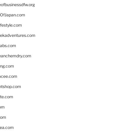
eofbusinessdfw.org
OfJapan.com
ifestyle.com
eekadventures.com
labs.com
leanchemdry.com
ing.com
acee.com
ntshop.com
te.com
om
com
ea.com