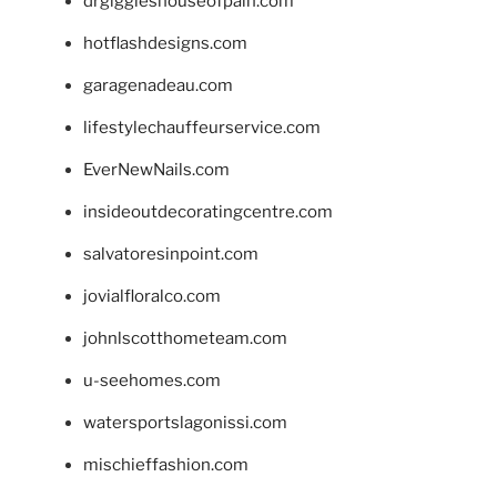
drgiggleshouseofpain.com
hotflashdesigns.com
garagenadeau.com
lifestylechauffeurservice.com
EverNewNails.com
insideoutdecoratingcentre.com
salvatoresinpoint.com
jovialfloralco.com
johnlscotthometeam.com
u-seehomes.com
watersportslagonissi.com
mischieffashion.com