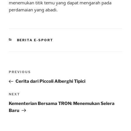
menemukan titik temu yang dapat mengarah pada
perdamaian yang abadi.
CATEGORIES
BERITA E-SPORT
Post
Previous
PREVIOUS
navigation
Post
Cerita dari Piccoli Alberghi Tipici
Next
NEXT
Post
Kementerian Bersama TRON: Menemukan Selera
Baru