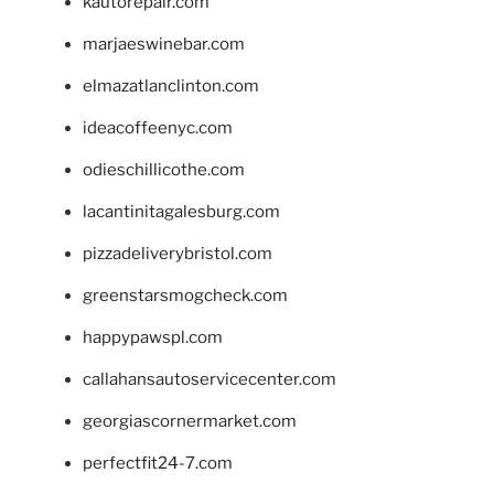
kautorepair.com
marjaeswinebar.com
elmazatlanclinton.com
ideacoffeenyc.com
odieschillicothe.com
lacantinitagalesburg.com
pizzadeliverybristol.com
greenstarsmogcheck.com
happypawspl.com
callahansautoservicecenter.com
georgiascornermarket.com
perfectfit24-7.com