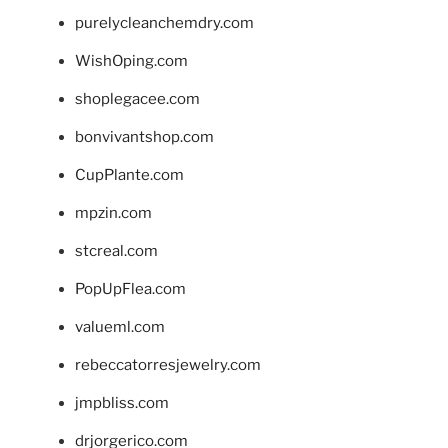
purelycleanchemdry.com
WishOping.com
shoplegacee.com
bonvivantshop.com
CupPlante.com
mpzin.com
stcreal.com
PopUpFlea.com
valueml.com
rebeccatorresjewelry.com
jmpbliss.com
drjorgerico.com