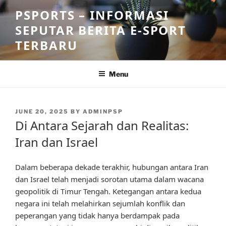
Skip
PSPORTS – INFORMASI
to
SEPUTAR BERITA E-SPORT
content
TERBARU
Menu
POSTED
JUNE 20, 2025
BY
ADMINPSP
ON
Di Antara Sejarah dan Realitas:
Iran dan Israel
Dalam beberapa dekade terakhir, hubungan antara Iran
dan Israel telah menjadi sorotan utama dalam wacana
geopolitik di Timur Tengah. Ketegangan antara kedua
negara ini telah melahirkan sejumlah konflik dan
peperangan yang tidak hanya berdampak pada