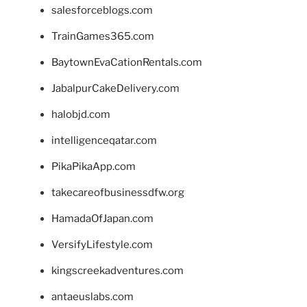
salesforceblogs.com
TrainGames365.com
BaytownEvaCationRentals.com
JabalpurCakeDelivery.com
halobjd.com
intelligenceqatar.com
PikaPikaApp.com
takecareofbusinessdfw.org
HamadaOfJapan.com
VersifyLifestyle.com
kingscreekadventures.com
antaeuslabs.com