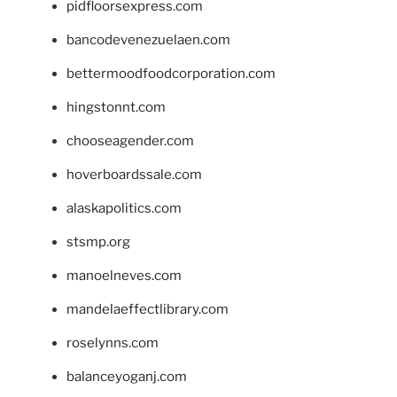
pidfloorsexpress.com
bancodevenezuelaen.com
bettermoodfoodcorporation.com
hingstonnt.com
chooseagender.com
hoverboardssale.com
alaskapolitics.com
stsmp.org
manoelneves.com
mandelaeffectlibrary.com
roselynns.com
balanceyoganj.com