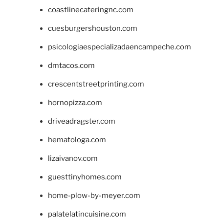
coastlinecateringnc.com
cuesburgershouston.com
psicologiaespecializadaencampeche.com
dmtacos.com
crescentstreetprinting.com
hornopizza.com
driveadragster.com
hematologa.com
lizaivanov.com
guesttinyhomes.com
home-plow-by-meyer.com
palatelatincuisine.com