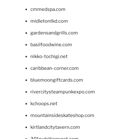
cmmedspa.com
midletontkd.com
gardensandgrills.com
basilfoodwine.com
nikko-tochigi.net
caribbean-corner.com
bluemoongiftcards.com
rivercitysteampunkexpo.com
kchoops.net
mountainsideskateshop.com
kirtlandcitytavern.com