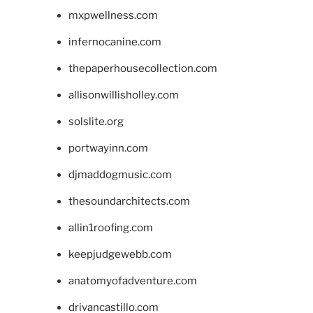
mxpwellness.com
infernocanine.com
thepaperhousecollection.com
allisonwillisholley.com
solslite.org
portwayinn.com
djmaddogmusic.com
thesoundarchitects.com
allin1roofing.com
keepjudgewebb.com
anatomyofadventure.com
drivancastillo.com