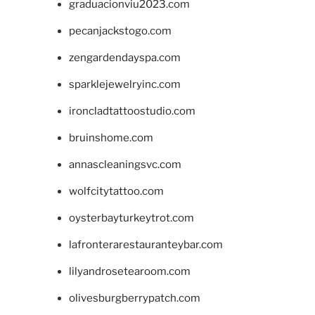
graduacionviu2023.com
pecanjackstogo.com
zengardendayspa.com
sparklejewelryinc.com
ironcladtattoostudio.com
bruinshome.com
annascleaningsvc.com
wolfcitytattoo.com
oysterbayturkeytrot.com
lafronterarestauranteybar.com
lilyandrosetearoom.com
olivesburgberrypatch.com