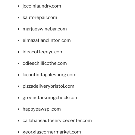
jccoinlaundry.com
kautorepair.com
marjaeswinebar.com
elmazatlanclinton.com
ideacoffeenyc.com
odieschillicothe.com
lacantinitagalesburg.com
pizzadeliverybristol.com
greenstarsmogcheck.com
happypawspl.com
callahansautoservicecenter.com
georgiascornermarket.com