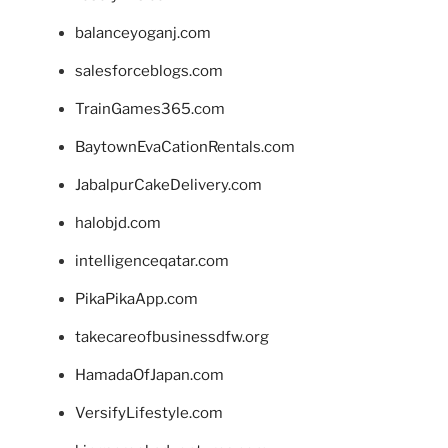
balanceyoganj.com
salesforceblogs.com
TrainGames365.com
BaytownEvaCationRentals.com
JabalpurCakeDelivery.com
halobjd.com
intelligenceqatar.com
PikaPikaApp.com
takecareofbusinessdfw.org
HamadaOfJapan.com
VersifyLifestyle.com