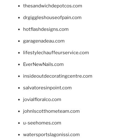
thesandwichdepotcos.com
drgiggleshouseofpain.com
hotflashdesigns.com
garagenadeau.com
lifestylechauffeurservice.com
EverNewNails.com
insideoutdecoratingcentre.com
salvatoresinpoint.com
jovialfloralco.com
johnlscotthometeam.com
u-seehomes.com
watersportslagonissi.com