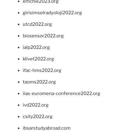
emchie2023.org
girisimselradyoloji2022.org
utcd2022.org
biosensor2022.org
ialp2022.org
klivet2022.org
ifac-hms2022.org
taoms2022.org
iias-euromena-conference2022.org
ivd2022.org
csity2022.org
ibsarstudyabroad.com