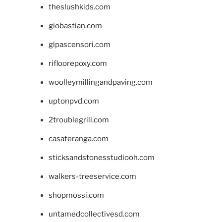
theslushkids.com
giobastian.com
glpascensori.com
rifloorepoxy.com
woolleymillingandpaving.com
uptonpvd.com
2troublegrill.com
casateranga.com
sticksandstonesstudiooh.com
walkers-treeservice.com
shopmossi.com
untamedcollectivesd.com