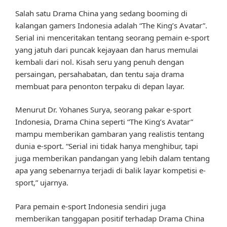
Salah satu Drama China yang sedang booming di
kalangan gamers Indonesia adalah “The King’s Avatar”.
Serial ini menceritakan tentang seorang pemain e-sport
yang jatuh dari puncak kejayaan dan harus memulai
kembali dari nol. Kisah seru yang penuh dengan
persaingan, persahabatan, dan tentu saja drama
membuat para penonton terpaku di depan layar.
Menurut Dr. Yohanes Surya, seorang pakar e-sport
Indonesia, Drama China seperti “The King’s Avatar”
mampu memberikan gambaran yang realistis tentang
dunia e-sport. “Serial ini tidak hanya menghibur, tapi
juga memberikan pandangan yang lebih dalam tentang
apa yang sebenarnya terjadi di balik layar kompetisi e-
sport,” ujarnya.
Para pemain e-sport Indonesia sendiri juga
memberikan tanggapan positif terhadap Drama China