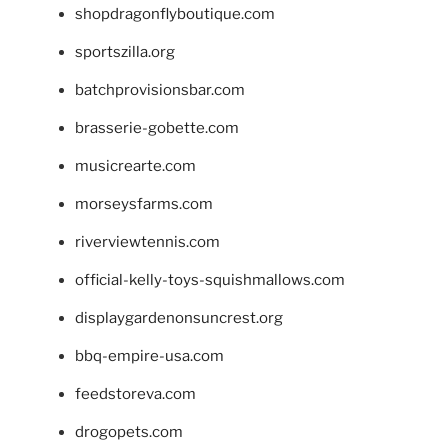
shopdragonflyboutique.com
sportszilla.org
batchprovisionsbar.com
brasserie-gobette.com
musicrearte.com
morseysfarms.com
riverviewtennis.com
official-kelly-toys-squishmallows.com
displaygardenonsuncrest.org
bbq-empire-usa.com
feedstoreva.com
drogopets.com