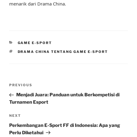
menarik dari Drama China.
CATEGORIES
GAME E-SPORT
TAGS
DRAMA CHINA TENTANG GAME E-SPORT
Post
Previous
PREVIOUS
navigation
Post
Menjadi Juara: Panduan untuk Berkompetisi di
Turnamen Esport
Next
NEXT
Post
Perkembangan E-Sport FF di Indonesia: Apa yang
Perlu Diketahui