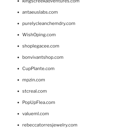
kingscreekadventures.com
antaeuslabs.com
purelycleanchemdry.com
WishOping.com
shoplegacee.com
bonvivantshop.com
CupPlante.com
mpzin.com
stcreal.com
PopUpFlea.com
valueml.com
rebeccatorresjewelry.com