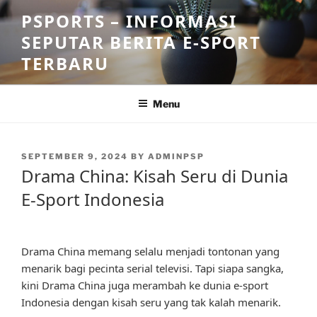
Skip
PSPORTS – INFORMASI
to
SEPUTAR BERITA E-SPORT
content
TERBARU
Menu
POSTED
SEPTEMBER 9, 2024
BY
ADMINPSP
ON
Drama China: Kisah Seru di Dunia
E-Sport Indonesia
Drama China memang selalu menjadi tontonan yang
menarik bagi pecinta serial televisi. Tapi siapa sangka,
kini Drama China juga merambah ke dunia e-sport
Indonesia dengan kisah seru yang tak kalah menarik.