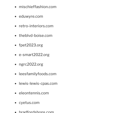
mischieffashion.com
eduwyre.com
retro-interiors.com
theblvd-boise.com
fpet2023.org
e-smart2022.org
ngrc2022.org
leesfamilyfoods.com
lewis-lewis-cpas.com
eleontennis.com
cyetus.com
bradfordshops.com