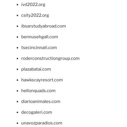
ivd2022.org
csity2022.org
ibsarstudyabroad.com
bennusehgall.com
tsecincinnati.com
roderconstructiongroup.com
plazabatai.com
hawkscayresort.com
hellonquads.com
diarioanimales.com
decogaleri.com
unavozparadios.com