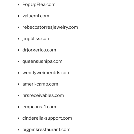
PopUpFlea.com
valueml.com
rebeccatorresjewelry.com
jmpbliss.com
drjorgerico.com
queensushipa.com
wendyweimerdds.com
ameri-camp.com
hrsreceivables.com
empconst1.com
cinderella-support.com
bigpinkrestaurant.com