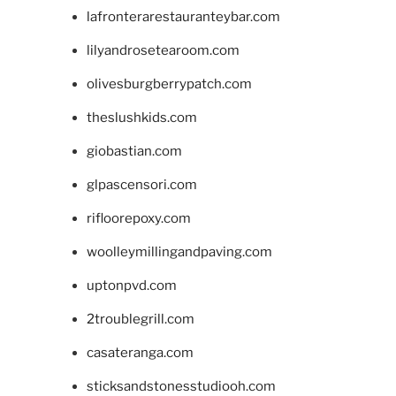
lafronterarestauranteybar.com
lilyandrosetearoom.com
olivesburgberrypatch.com
theslushkids.com
giobastian.com
glpascensori.com
rifloorepoxy.com
woolleymillingandpaving.com
uptonpvd.com
2troublegrill.com
casateranga.com
sticksandstonesstudiooh.com