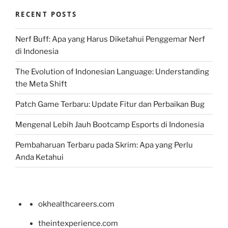
RECENT POSTS
Nerf Buff: Apa yang Harus Diketahui Penggemar Nerf
di Indonesia
The Evolution of Indonesian Language: Understanding
the Meta Shift
Patch Game Terbaru: Update Fitur dan Perbaikan Bug
Mengenal Lebih Jauh Bootcamp Esports di Indonesia
Pembaharuan Terbaru pada Skrim: Apa yang Perlu
Anda Ketahui
okhealthcareers.com
theintexperience.com