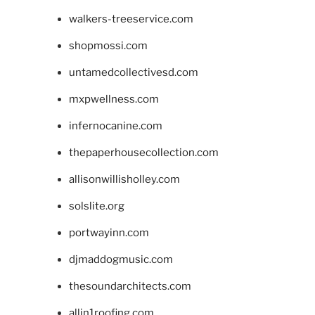
walkers-treeservice.com
shopmossi.com
untamedcollectivesd.com
mxpwellness.com
infernocanine.com
thepaperhousecollection.com
allisonwillisholley.com
solslite.org
portwayinn.com
djmaddogmusic.com
thesoundarchitects.com
allin1roofing.com