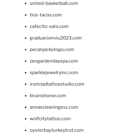
united-basketball.com
tios-tacos.com
cafecito-satx.com
graduacionviu2023.com
pecanjackstogo.com
zengardendayspa.com
sparklejewelryinc.com
ironcladtattoostudio.com
bruinshome.com
annascleaningsvc.com
wolfcitytattoo.com
oysterbayturkeytrot.com