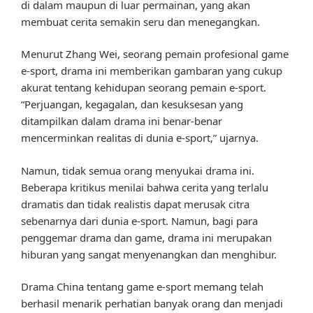
di dalam maupun di luar permainan, yang akan
membuat cerita semakin seru dan menegangkan.
Menurut Zhang Wei, seorang pemain profesional game
e-sport, drama ini memberikan gambaran yang cukup
akurat tentang kehidupan seorang pemain e-sport.
“Perjuangan, kegagalan, dan kesuksesan yang
ditampilkan dalam drama ini benar-benar
mencerminkan realitas di dunia e-sport,” ujarnya.
Namun, tidak semua orang menyukai drama ini.
Beberapa kritikus menilai bahwa cerita yang terlalu
dramatis dan tidak realistis dapat merusak citra
sebenarnya dari dunia e-sport. Namun, bagi para
penggemar drama dan game, drama ini merupakan
hiburan yang sangat menyenangkan dan menghibur.
Drama China tentang game e-sport memang telah
berhasil menarik perhatian banyak orang dan menjadi