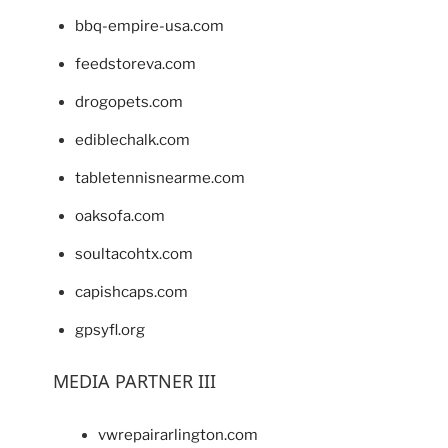
bbq-empire-usa.com
feedstoreva.com
drogopets.com
ediblechalk.com
tabletennisnearme.com
oaksofa.com
soultacohtx.com
capishcaps.com
gpsyfl.org
MEDIA PARTNER III
vwrepairarlington.com