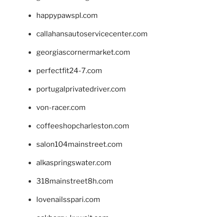
happypawspl.com
callahansautoservicecenter.com
georgiascornermarket.com
perfectfit24-7.com
portugalprivatedriver.com
von-racer.com
coffeeshopcharleston.com
salon104mainstreet.com
alkaspringswater.com
318mainstreet8h.com
lovenailsspari.com