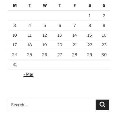
M
T
W
T
F
S
S
1
2
3
4
5
6
7
8
9
10
11
12
13
14
15
16
17
18
19
20
21
22
23
24
25
26
27
28
29
30
31
« Mar
Search
Search
for: