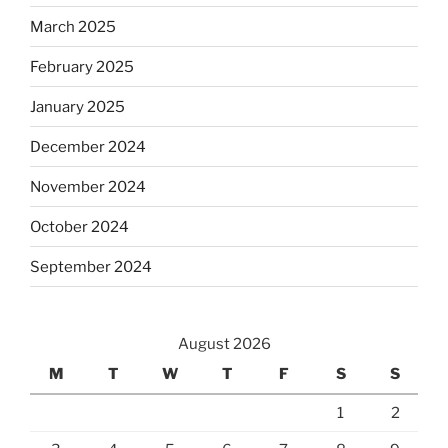
March 2025
February 2025
January 2025
December 2024
November 2024
October 2024
September 2024
August 2026
M
T
W
T
F
S
S
1
2