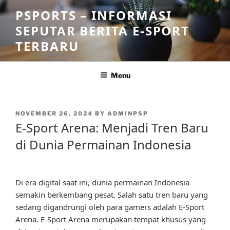
Skip
PSPORTS – INFORMASI
to
SEPUTAR BERITA E-SPORT
content
TERBARU
Menu
POSTED
NOVEMBER 26, 2024
BY
ADMINPSP
ON
E-Sport Arena: Menjadi Tren Baru
di Dunia Permainan Indonesia
Di era digital saat ini, dunia permainan Indonesia
semakin berkembang pesat. Salah satu tren baru yang
sedang digandrungi oleh para gamers adalah E-Sport
Arena. E-Sport Arena merupakan tempat khusus yang