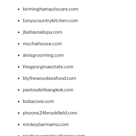
birminghamautocare.com
tonyscountrykitchen.com
jbellasnailspa.com
mychaihouse.com
alvisgrooming.com
thegeorginaestate.com
blythewoodseafood.com
paolosdelibangkok.com
bobacove.com
phoone24brookfield.com
mickeybarmama.com
roadwayconstructioninc.com