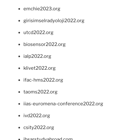
emchie2023.org
girisimselradyoloji2022.org
utcd2022.org
biosensor2022.org
ialp2022.org
klivet2022.org
ifac-hms2022.org
taoms2022.org
iias-euromena-conference2022.org
ivd2022.org
csity2022.org
ibsarstudyabroad.com