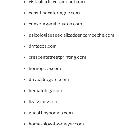
vistaaltadelveramendi.com
coastlinecateringnc.com
cuesburgershouston.com
psicologiaespecializadaencampeche.com
dmtacos.com
crescentstreetprinting.com
hornopizza.com
driveadragster.com
hematologa.com
lizaivanov.com
guesttinyhomes.com
home-plow-by-meyer.com