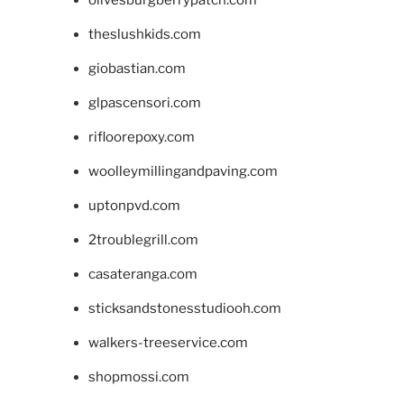
olivesburgberrypatch.com
theslushkids.com
giobastian.com
glpascensori.com
rifloorepoxy.com
woolleymillingandpaving.com
uptonpvd.com
2troublegrill.com
casateranga.com
sticksandstonesstudiooh.com
walkers-treeservice.com
shopmossi.com