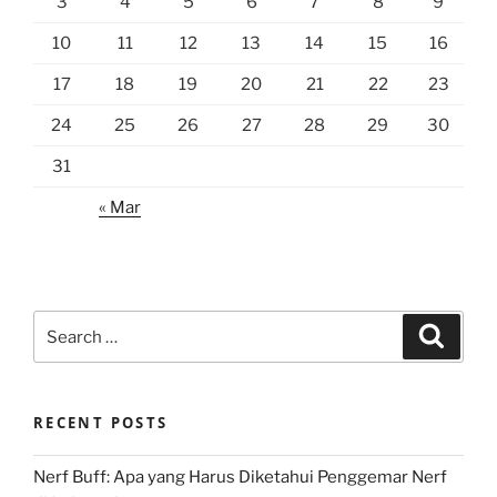
3
4
5
6
7
8
9
10
11
12
13
14
15
16
17
18
19
20
21
22
23
24
25
26
27
28
29
30
31
« Mar
Search
Search
for:
RECENT POSTS
Nerf Buff: Apa yang Harus Diketahui Penggemar Nerf