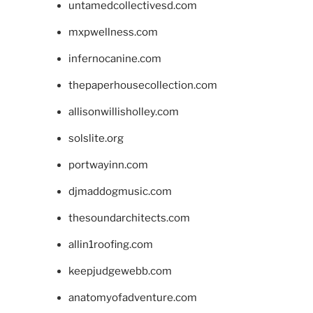
untamedcollectivesd.com
mxpwellness.com
infernocanine.com
thepaperhousecollection.com
allisonwillisholley.com
solslite.org
portwayinn.com
djmaddogmusic.com
thesoundarchitects.com
allin1roofing.com
keepjudgewebb.com
anatomyofadventure.com