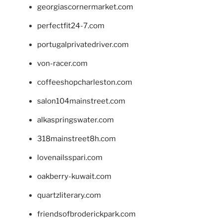
georgiascornermarket.com
perfectfit24-7.com
portugalprivatedriver.com
von-racer.com
coffeeshopcharleston.com
salon104mainstreet.com
alkaspringswater.com
318mainstreet8h.com
lovenailsspari.com
oakberry-kuwait.com
quartzliterary.com
friendsofbroderickpark.com