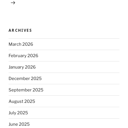
ARCHIVES
March 2026
February 2026
January 2026
December 2025
September 2025
August 2025
July 2025
June 2025