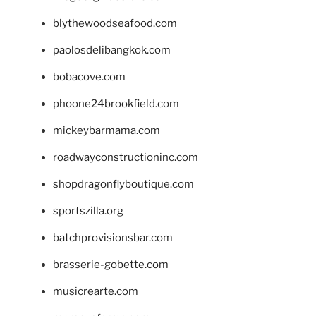
blythewoodseafood.com
paolosdelibangkok.com
bobacove.com
phoone24brookfield.com
mickeybarmama.com
roadwayconstructioninc.com
shopdragonflyboutique.com
sportszilla.org
batchprovisionsbar.com
brasserie-gobette.com
musicrearte.com