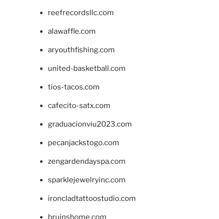
reefrecordsllc.com
alawaffle.com
aryouthfishing.com
united-basketball.com
tios-tacos.com
cafecito-satx.com
graduacionviu2023.com
pecanjackstogo.com
zengardendayspa.com
sparklejewelryinc.com
ironcladtattoostudio.com
bruinshome.com