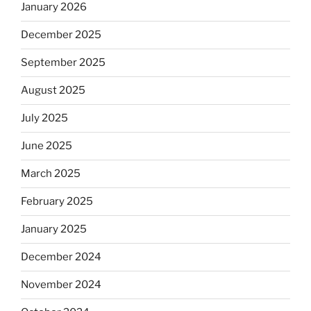
January 2026
December 2025
September 2025
August 2025
July 2025
June 2025
March 2025
February 2025
January 2025
December 2024
November 2024