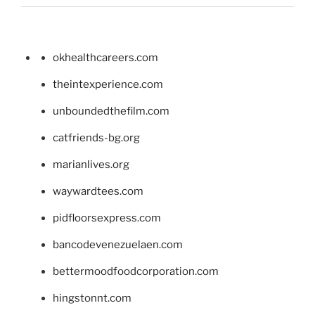
okhealthcareers.com
theintexperience.com
unboundedthefilm.com
catfriends-bg.org
marianlives.org
waywardtees.com
pidfloorsexpress.com
bancodevenezuelaen.com
bettermoodfoodcorporation.com
hingstonnt.com