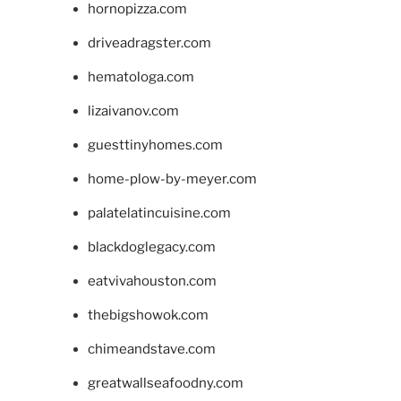
hornopizza.com
driveadragster.com
hematologa.com
lizaivanov.com
guesttinyhomes.com
home-plow-by-meyer.com
palatelatincuisine.com
blackdoglegacy.com
eatvivahouston.com
thebigshowok.com
chimeandstave.com
greatwallseafoodny.com