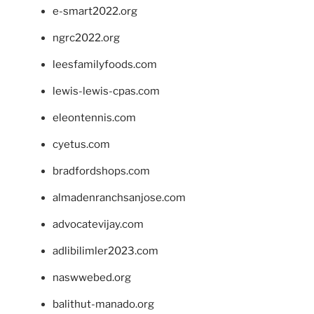
e-smart2022.org
ngrc2022.org
leesfamilyfoods.com
lewis-lewis-cpas.com
eleontennis.com
cyetus.com
bradfordshops.com
almadenranchsanjose.com
advocatevijay.com
adlibilimler2023.com
naswwebed.org
balithut-manado.org