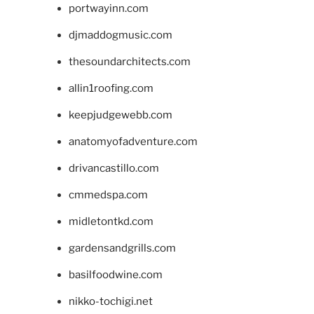
portwayinn.com
djmaddogmusic.com
thesoundarchitects.com
allin1roofing.com
keepjudgewebb.com
anatomyofadventure.com
drivancastillo.com
cmmedspa.com
midletontkd.com
gardensandgrills.com
basilfoodwine.com
nikko-tochigi.net