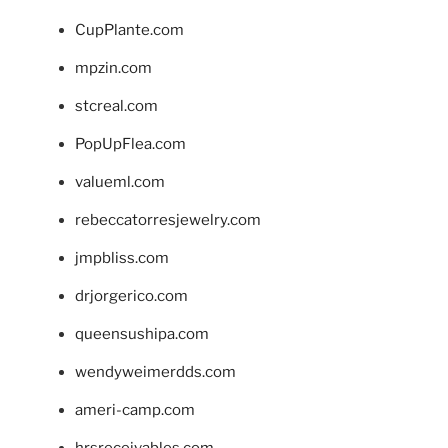
CupPlante.com
mpzin.com
stcreal.com
PopUpFlea.com
valueml.com
rebeccatorresjewelry.com
jmpbliss.com
drjorgerico.com
queensushipa.com
wendyweimerdds.com
ameri-camp.com