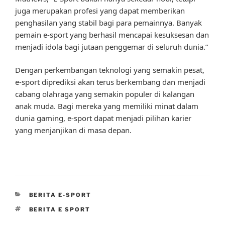
juga merupakan profesi yang dapat memberikan
penghasilan yang stabil bagi para pemainnya. Banyak
pemain e-sport yang berhasil mencapai kesuksesan dan
menjadi idola bagi jutaan penggemar di seluruh dunia.”
Dengan perkembangan teknologi yang semakin pesat,
e-sport diprediksi akan terus berkembang dan menjadi
cabang olahraga yang semakin populer di kalangan
anak muda. Bagi mereka yang memiliki minat dalam
dunia gaming, e-sport dapat menjadi pilihan karier
yang menjanjikan di masa depan.
CATEGORIES
BERITA E-SPORT
TAGS
BERITA E SPORT