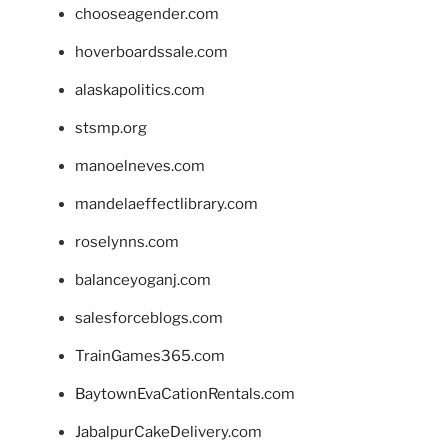
chooseagender.com
hoverboardssale.com
alaskapolitics.com
stsmp.org
manoelneves.com
mandelaeffectlibrary.com
roselynns.com
balanceyoganj.com
salesforceblogs.com
TrainGames365.com
BaytownEvaCationRentals.com
JabalpurCakeDelivery.com