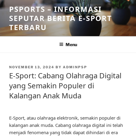
Skip
PSPORTS – INFORMASI
to
SEPUTAR BERITA E-SPORT
content
TERBARU
Menu
POSTED
NOVEMBER 13, 2024
BY
ADMINPSP
ON
E-Sport: Cabang Olahraga Digital
yang Semakin Populer di
Kalangan Anak Muda
E-Sport, atau olahraga elektronik, semakin populer di
kalangan anak muda. Cabang olahraga digital ini telah
menjadi fenomena yang tidak dapat dihindari di era