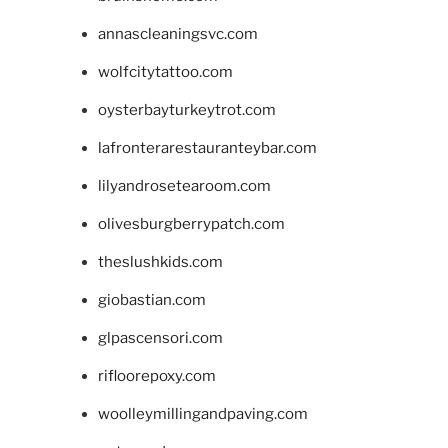
annascleaningsvc.com
wolfcitytattoo.com
oysterbayturkeytrot.com
lafronterarestauranteybar.com
lilyandrosetearoom.com
olivesburgberrypatch.com
theslushkids.com
giobastian.com
glpascensori.com
rifloorepoxy.com
woolleymillingandpaving.com