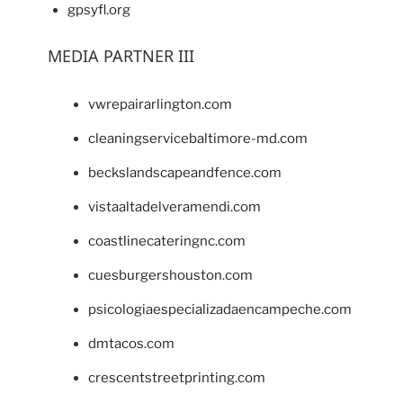
gpsyfl.org
MEDIA PARTNER III
vwrepairarlington.com
cleaningservicebaltimore-md.com
beckslandscapeandfence.com
vistaaltadelveramendi.com
coastlinecateringnc.com
cuesburgershouston.com
psicologiaespecializadaencampeche.com
dmtacos.com
crescentstreetprinting.com