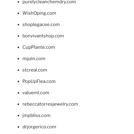
purelycleanchemdry.com
WishOping.com
shoplegacee.com
bonvivantshop.com
CupPlante.com
mpzin.com
stcreal.com
PopUpFlea.com
valueml.com
rebeccatorresjewelry.com
jmpbliss.com
drjorgerico.com