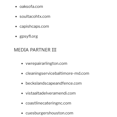
oaksofa.com
soultacohtx.com
capishcaps.com
gpsyfl.org
MEDIA PARTNER III
vwrepairarlington.com
cleaningservicebaltimore-md.com
beckslandscapeandfence.com
vistaaltadelveramendi.com
coastlinecateringnc.com
cuesburgershouston.com