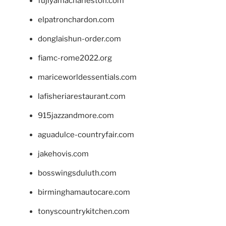
fujiyamacharleston.com
elpatronchardon.com
donglaishun-order.com
fiamc-rome2022.org
mariceworldessentials.com
lafisheriarestaurant.com
915jazzandmore.com
aguadulce-countryfair.com
jakehovis.com
bosswingsduluth.com
birminghamautocare.com
tonyscountrykitchen.com