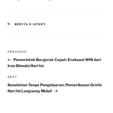
CATEGORIES
BERITA E-SPORT
Post
Previous
PREVIOUS
navigation
Post
Pemerintah Bergerak Cepat: Evakuasi WNI dari
Iran Dimulai Hari Ini
Next
NEXT
Post
Kesehatan Tanpa Pengeluaran: Pemeriksaan Gratis
Hari Ini Langsung Mulai!