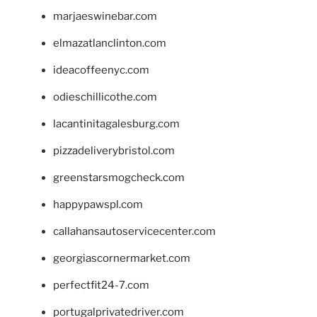
marjaeswinebar.com
elmazatlanclinton.com
ideacoffeenyc.com
odieschillicothe.com
lacantinitagalesburg.com
pizzadeliverybristol.com
greenstarsmogcheck.com
happypawspl.com
callahansautoservicecenter.com
georgiascornermarket.com
perfectfit24-7.com
portugalprivatedriver.com