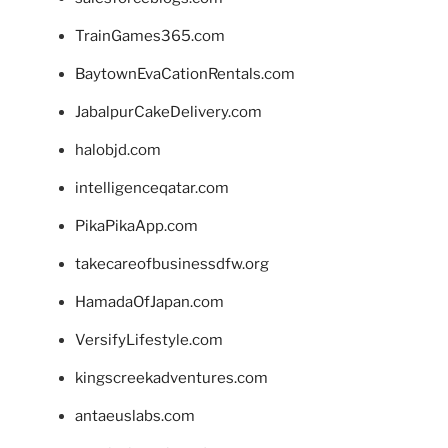
TrainGames365.com
BaytownEvaCationRentals.com
JabalpurCakeDelivery.com
halobjd.com
intelligenceqatar.com
PikaPikaApp.com
takecareofbusinessdfw.org
HamadaOfJapan.com
VersifyLifestyle.com
kingscreekadventures.com
antaeuslabs.com