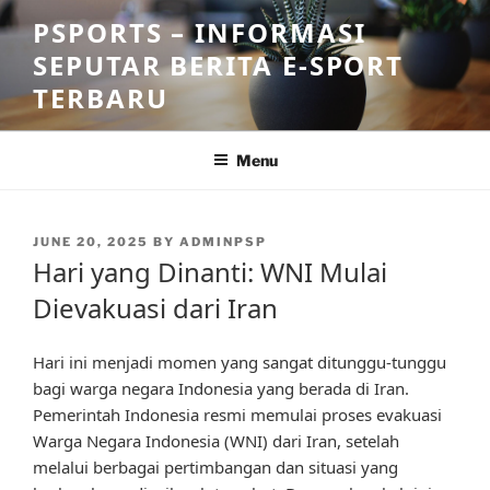
Skip
PSPORTS – INFORMASI
to
SEPUTAR BERITA E-SPORT
content
TERBARU
Menu
POSTED
JUNE 20, 2025
BY
ADMINPSP
ON
Hari yang Dinanti: WNI Mulai
Dievakuasi dari Iran
Hari ini menjadi momen yang sangat ditunggu-tunggu
bagi warga negara Indonesia yang berada di Iran.
Pemerintah Indonesia resmi memulai proses evakuasi
Warga Negara Indonesia (WNI) dari Iran, setelah
melalui berbagai pertimbangan dan situasi yang