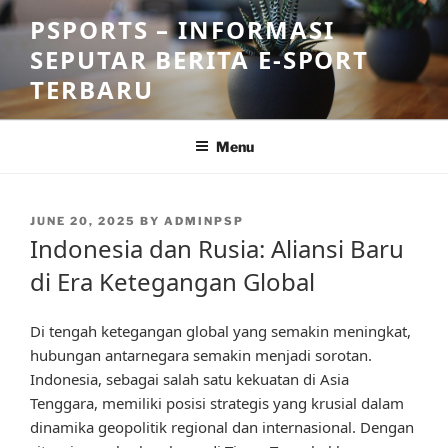
Skip
PSPORTS – INFORMASI
to
SEPUTAR BERITA E-SPORT
content
TERBARU
Menu
POSTED
JUNE 20, 2025
BY
ADMINPSP
ON
Indonesia dan Rusia: Aliansi Baru
di Era Ketegangan Global
Di tengah ketegangan global yang semakin meningkat,
hubungan antarnegara semakin menjadi sorotan.
Indonesia, sebagai salah satu kekuatan di Asia
Tenggara, memiliki posisi strategis yang krusial dalam
dinamika geopolitik regional dan internasional. Dengan