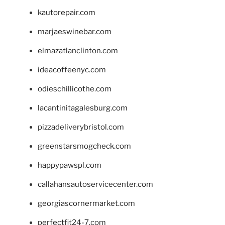
kautorepair.com
marjaeswinebar.com
elmazatlanclinton.com
ideacoffeenyc.com
odieschillicothe.com
lacantinitagalesburg.com
pizzadeliverybristol.com
greenstarsmogcheck.com
happypawspl.com
callahansautoservicecenter.com
georgiascornermarket.com
perfectfit24-7.com