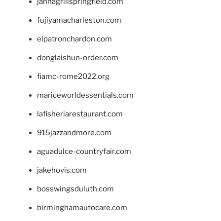
jannagrillspringfield.com
fujiyamacharleston.com
elpatronchardon.com
donglaishun-order.com
fiamc-rome2022.org
mariceworldessentials.com
lafisheriarestaurant.com
915jazzandmore.com
aguadulce-countryfair.com
jakehovis.com
bosswingsduluth.com
birminghamautocare.com