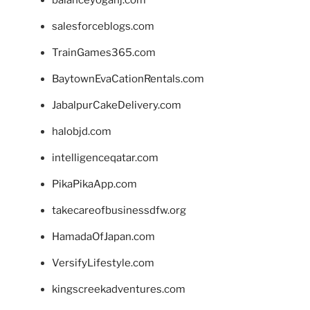
salesforceblogs.com
TrainGames365.com
BaytownEvaCationRentals.com
JabalpurCakeDelivery.com
halobjd.com
intelligenceqatar.com
PikaPikaApp.com
takecareofbusinessdfw.org
HamadaOfJapan.com
VersifyLifestyle.com
kingscreekadventures.com