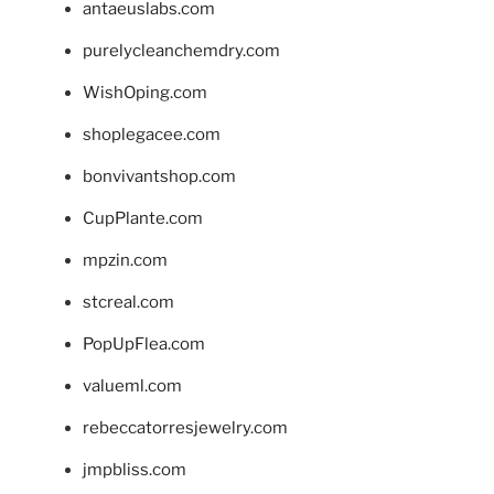
antaeuslabs.com
purelycleanchemdry.com
WishOping.com
shoplegacee.com
bonvivantshop.com
CupPlante.com
mpzin.com
stcreal.com
PopUpFlea.com
valueml.com
rebeccatorresjewelry.com
jmpbliss.com