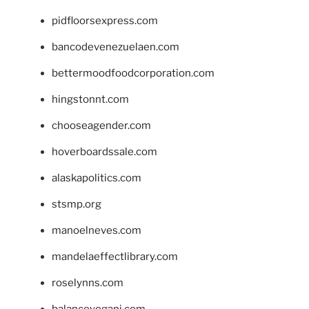
pidfloorsexpress.com
bancodevenezuelaen.com
bettermoodfoodcorporation.com
hingstonnt.com
chooseagender.com
hoverboardssale.com
alaskapolitics.com
stsmp.org
manoelneves.com
mandelaeffectlibrary.com
roselynns.com
balanceyoganj.com