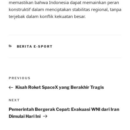
memastikan bahwa Indonesia dapat memainkan peran
konstruktif dalam menciptakan stabilitas regional, tanpa
terjebak dalam konflik kekuatan besar.
CATEGORIES
BERITA E-SPORT
Post
Previous
PREVIOUS
navigation
Post
Kisah Roket SpaceX yang Berakhir Tragis
Next
NEXT
Post
Pemerintah Bergerak Cepat: Evakuasi WNI dari Iran
Dimulai Hari Ini