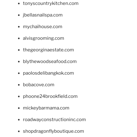
tonyscountrykitchen.com
jbellasnailspa.com
mychaihouse.com
alvisgrooming.com
thegeorginaestate.com
blythewoodseafood.com
paolosdelibangkok.com
bobacove.com
phoone24brookfield.com
mickeybarmama.com
roadwayconstructioninc.com
shopdragonflyboutique.com