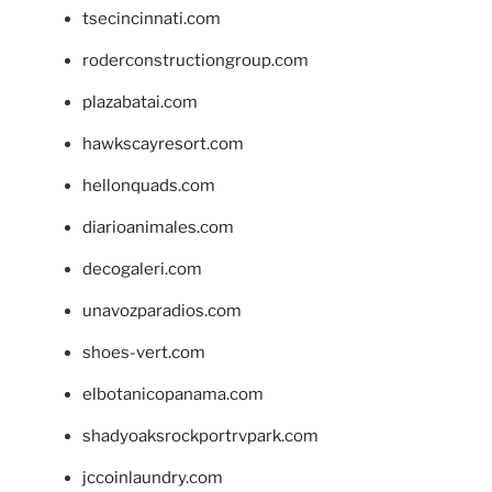
tsecincinnati.com
roderconstructiongroup.com
plazabatai.com
hawkscayresort.com
hellonquads.com
diarioanimales.com
decogaleri.com
unavozparadios.com
shoes-vert.com
elbotanicopanama.com
shadyoaksrockportrvpark.com
jccoinlaundry.com