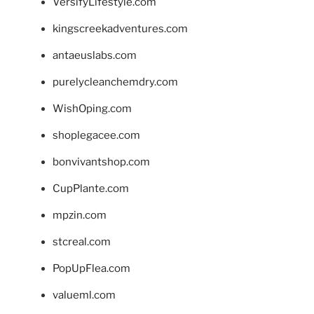
VersifyLifestyle.com
kingscreekadventures.com
antaeuslabs.com
purelycleanchemdry.com
WishOping.com
shoplegacee.com
bonvivantshop.com
CupPlante.com
mpzin.com
stcreal.com
PopUpFlea.com
valueml.com