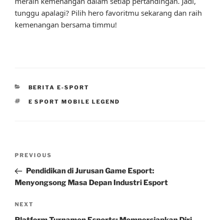
meraih kemenangan dalam setiap pertandingan. Jadi,
tunggu apalagi? Pilih hero favoritmu sekarang dan raih
kemenangan bersama timmu!
CATEGORIES
BERITA E-SPORT
TAGS
E SPORT MOBILE LEGEND
Post
Previous
PREVIOUS
navigation
Post
Pendidikan di Jurusan Game Esport:
Menyongsong Masa Depan Industri Esport
Next
NEXT
Post
Platform Turnamen Esports: Mempersiapkan Diri