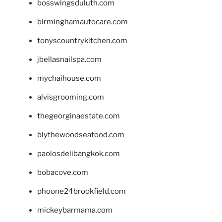
bosswingsduluth.com
birminghamautocare.com
tonyscountrykitchen.com
jbellasnailspa.com
mychaihouse.com
alvisgrooming.com
thegeorginaestate.com
blythewoodseafood.com
paolosdelibangkok.com
bobacove.com
phoone24brookfield.com
mickeybarmama.com