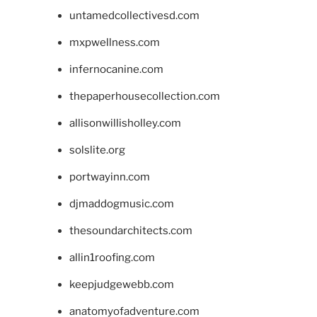
untamedcollectivesd.com
mxpwellness.com
infernocanine.com
thepaperhousecollection.com
allisonwillisholley.com
solslite.org
portwayinn.com
djmaddogmusic.com
thesoundarchitects.com
allin1roofing.com
keepjudgewebb.com
anatomyofadventure.com