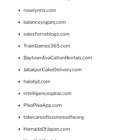
roselynns.com
balanceyoganj.com
salesforceblogs.com
TrainGames365.com
BaytownEvaCationRentals.com
JabalpurCakeDelivery.com
halobjd.com
intelligenceqatar.com
PikaPikaApp.com
takecareofbusinessdfw.org
HamadaOfJapan.com