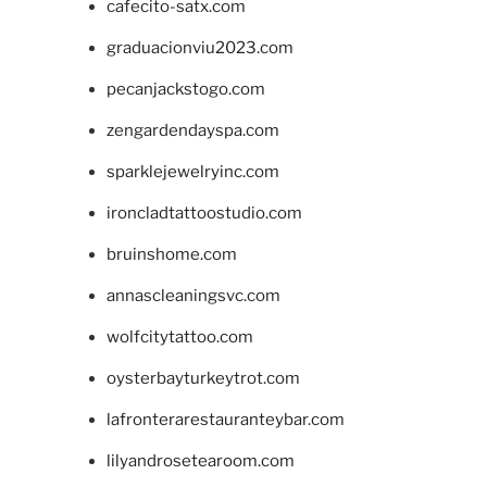
cafecito-satx.com
graduacionviu2023.com
pecanjackstogo.com
zengardendayspa.com
sparklejewelryinc.com
ironcladtattoostudio.com
bruinshome.com
annascleaningsvc.com
wolfcitytattoo.com
oysterbayturkeytrot.com
lafronterarestauranteybar.com
lilyandrosetearoom.com