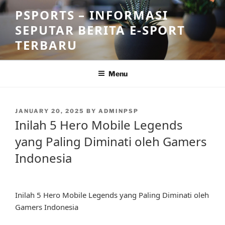
Skip
PSPORTS – INFORMASI
to
SEPUTAR BERITA E-SPORT
content
TERBARU
Menu
POSTED
JANUARY 20, 2025
BY
ADMINPSP
ON
Inilah 5 Hero Mobile Legends
yang Paling Diminati oleh Gamers
Indonesia
Inilah 5 Hero Mobile Legends yang Paling Diminati oleh
Gamers Indonesia