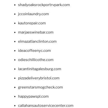
shadyoaksrockportrvpark.com
jccoinlaundry.com
kautorepair.com
marjaeswinebar.com
elmazatlanclinton.com
ideacoffeenyc.com
odieschillicothe.com
lacantinitagalesburg.com
pizzadeliverybristol.com
greenstarsmogcheck.com
happypawspl.com
callahansautoservicecenter.com