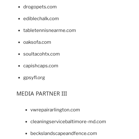
drogopets.com
ediblechalk.com
tabletennisnearme.com
oaksofa.com
soultacohtx.com
capishcaps.com
gpsyfl.org
MEDIA PARTNER III
vwrepairarlington.com
cleaningservicebaltimore-md.com
beckslandscapeandfence.com