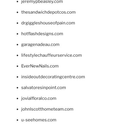
jeremypbeasley.com
thesandwichdepotcos.com
drgiggleshouseofpain.com
hotflashdesigns.com
garagenadeau.com
lifestylechauffeurservice.com
EverNewNails.com
insideoutdecoratingcentre.com
salvatoresinpoint.com
jovialfloralco.com
johnlscotthometeam.com
u-seehomes.com