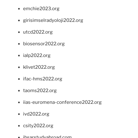
emchie2023.org
girisimselradyoloji2022.org
utcd2022.org
biosensor2022.org
ialp2022.org
klivet2022.org
ifac-hms2022.org
taoms2022.org
iias-euromena-conference2022.org
ivd2022.org
csity2022.org
ibsarstudyabroad.com