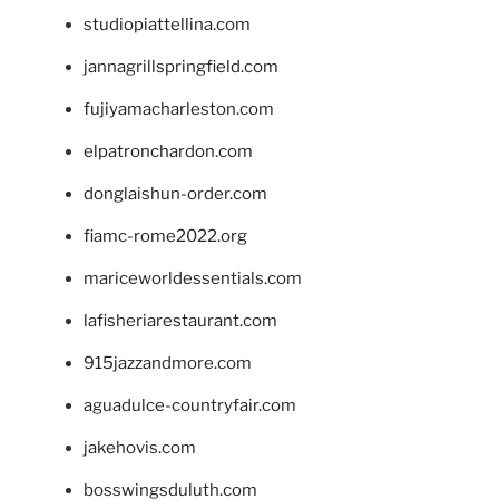
studiopiattellina.com
jannagrillspringfield.com
fujiyamacharleston.com
elpatronchardon.com
donglaishun-order.com
fiamc-rome2022.org
mariceworldessentials.com
lafisheriarestaurant.com
915jazzandmore.com
aguadulce-countryfair.com
jakehovis.com
bosswingsduluth.com