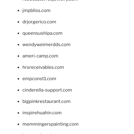
jmpbliss.com
drjorgerico.com
queensushipa.com
wendyweimerdds.com
ameri-camp.com
hrsreceivables.com
empconst1.com
cinderella-support.com
bigpinkrestaurant.com
inspirehuahin.com
memmingerspainting.com