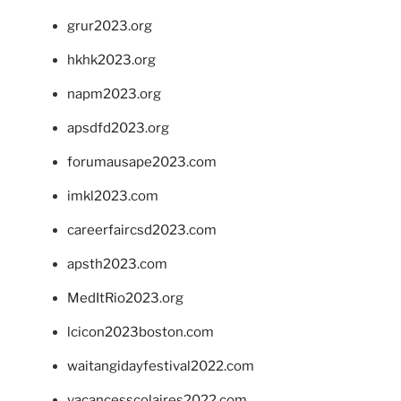
grur2023.org
hkhk2023.org
napm2023.org
apsdfd2023.org
forumausape2023.com
imkl2023.com
careerfaircsd2023.com
apsth2023.com
MedItRio2023.org
lcicon2023boston.com
waitangidayfestival2022.com
vacancesscolaires2022.com