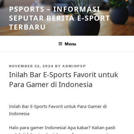
Skip
PSPORTS – INFORMASI
to
SEPUTAR BERITA E-SPORT
content
TERBARU
Menu
POSTED
NOVEMBER 22, 2024
BY
ADMINPSP
ON
Inilah Bar E-Sports Favorit untuk
Para Gamer di Indonesia
Inilah Bar E-Sports Favorit untuk Para Gamer di
Indonesia
Halo para gamer Indonesia! Apa kabar? Kalian pasti