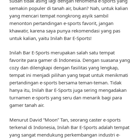
sudah tidak asing lagi dengan fenomena e-sports yang
semakin populer di tanah air, bukan? Nah, untuk kalian
yang mencari tempat nongkrong asyik sambil
menonton pertandingan e-sports favorit, jangan
khawatir, karena saya punya rekomendasi yang pas
untuk kalian, yaitu Inilah Bar E-Sports!
Inilah Bar E-Sports merupakan salah satu tempat
favorite para gamer di Indonesia. Dengan suasana yang
cozy dan dilengkapi dengan fasilitas yang lengkap,
tempat ini menjadi pilihan yang tepat untuk menikmati
pertandingan e-sports bersama teman-teman. Tidak
hanya itu, Inilah Bar E-Sports juga sering mengadakan
turnamen e-sports yang seru dan menarik bagi para
gamer tanah air.
Menurut David “Moon” Tan, seorang caster e-sports
terkenal di Indonesia, Inilah Bar E-Sports adalah tempat
yang sangat mendukung perkembangan industri e-