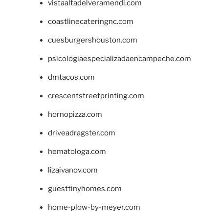
vistaaltadelveramendi.com
coastlinecateringnc.com
cuesburgershouston.com
psicologiaespecializadaencampeche.com
dmtacos.com
crescentstreetprinting.com
hornopizza.com
driveadragster.com
hematologa.com
lizaivanov.com
guesttinyhomes.com
home-plow-by-meyer.com