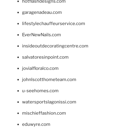
hotflashdesigns.com
garagenadeau.com
lifestylechauffeurservice.com
EverNewNails.com
insideoutdecoratingcentre.com
salvatoresinpoint.com
jovialfloralco.com
johnlscotthometeam.com
u-seehomes.com
watersportslagonissi.com
mischieffashion.com
eduwyre.com