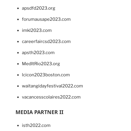
apsdfd2023.org
forumausape2023.com
imkl2023.com
careerfaircsd2023.com
apsth2023.com
MedItRio2023.org
lcicon2023boston.com
waitangidayfestival2022.com
vacancesscolaires2022.com
MEDIA PARTNER II
isth2022.com