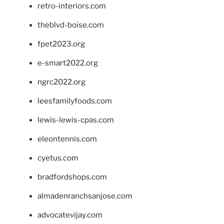
retro-interiors.com
theblvd-boise.com
fpet2023.org
e-smart2022.org
ngrc2022.org
leesfamilyfoods.com
lewis-lewis-cpas.com
eleontennis.com
cyetus.com
bradfordshops.com
almadenranchsanjose.com
advocatevijay.com