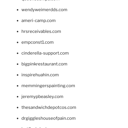
wendyweimerdds.com
ameri-camp.com
hrsreceivables.com
empconst1.com
cinderella-support.com
bigpinkrestaurant.com
inspirehuahin.com
memmingerspainting.com
jeremypbeasley.com
thesandwichdepotcos.com
drgiggleshouseofpain.com