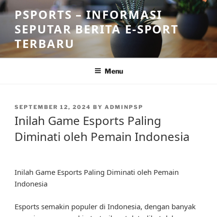
Skip
PSPORTS – INFORMASI
to
SEPUTAR BERITA E-SPORT
content
TERBARU
Menu
POSTED
SEPTEMBER 12, 2024
BY
ADMINPSP
ON
Inilah Game Esports Paling
Diminati oleh Pemain Indonesia
Inilah Game Esports Paling Diminati oleh Pemain
Indonesia
Esports semakin populer di Indonesia, dengan banyak