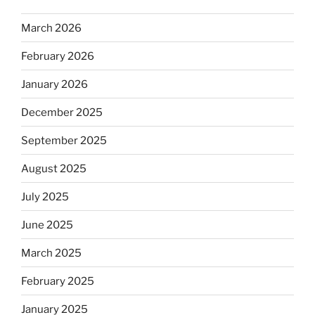
March 2026
February 2026
January 2026
December 2025
September 2025
August 2025
July 2025
June 2025
March 2025
February 2025
January 2025