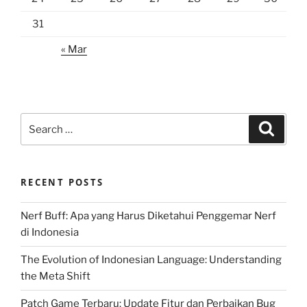
31
« Mar
Search
Search
for:
RECENT POSTS
Nerf Buff: Apa yang Harus Diketahui Penggemar Nerf
di Indonesia
The Evolution of Indonesian Language: Understanding
the Meta Shift
Patch Game Terbaru: Update Fitur dan Perbaikan Bug