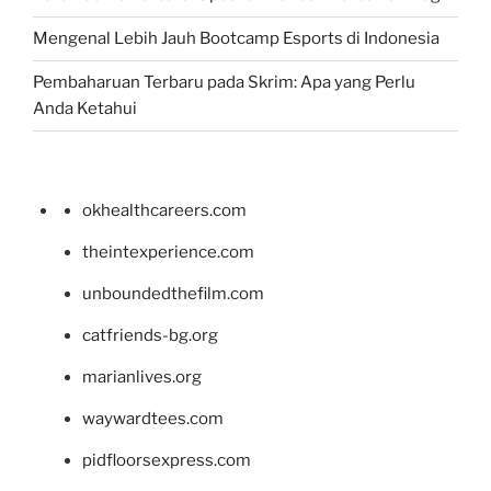
Mengenal Lebih Jauh Bootcamp Esports di Indonesia
Pembaharuan Terbaru pada Skrim: Apa yang Perlu
Anda Ketahui
okhealthcareers.com
theintexperience.com
unboundedthefilm.com
catfriends-bg.org
marianlives.org
waywardtees.com
pidfloorsexpress.com