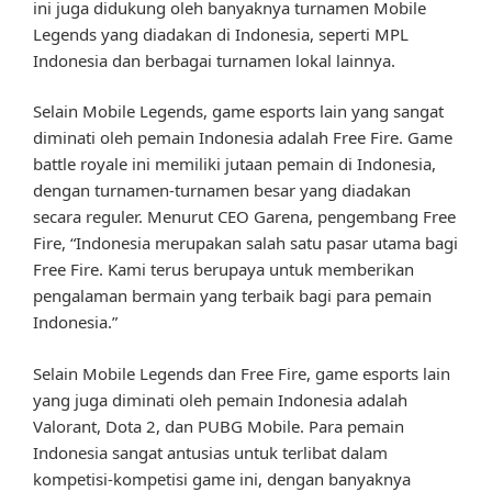
ini juga didukung oleh banyaknya turnamen Mobile
Legends yang diadakan di Indonesia, seperti MPL
Indonesia dan berbagai turnamen lokal lainnya.
Selain Mobile Legends, game esports lain yang sangat
diminati oleh pemain Indonesia adalah Free Fire. Game
battle royale ini memiliki jutaan pemain di Indonesia,
dengan turnamen-turnamen besar yang diadakan
secara reguler. Menurut CEO Garena, pengembang Free
Fire, “Indonesia merupakan salah satu pasar utama bagi
Free Fire. Kami terus berupaya untuk memberikan
pengalaman bermain yang terbaik bagi para pemain
Indonesia.”
Selain Mobile Legends dan Free Fire, game esports lain
yang juga diminati oleh pemain Indonesia adalah
Valorant, Dota 2, dan PUBG Mobile. Para pemain
Indonesia sangat antusias untuk terlibat dalam
kompetisi-kompetisi game ini, dengan banyaknya