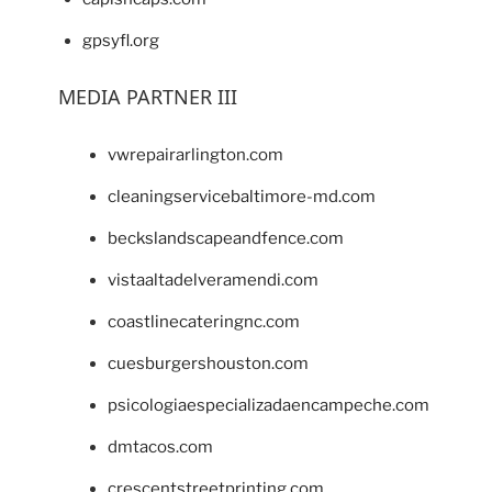
gpsyfl.org
MEDIA PARTNER III
vwrepairarlington.com
cleaningservicebaltimore-md.com
beckslandscapeandfence.com
vistaaltadelveramendi.com
coastlinecateringnc.com
cuesburgershouston.com
psicologiaespecializadaencampeche.com
dmtacos.com
crescentstreetprinting.com