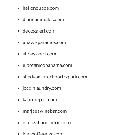
hellonquads.com
diarioanimales.com
decogaleri.com
unavozparadios.com
shoes-vert.com
elbotanicopanama.com
shadyoaksrockportrvpark.com
jccoinlaundry.com
kautorepair.com
marjaeswinebar.com
elmazatlanclinton.com
ideacoffeenyc.com