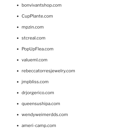
bonvivantshop.com
CupPlante.com
mpzin.com
stcreal.com
PopUpFlea.com
valueml.com
rebeccatorresjewelry.com
jmpbliss.com
drjorgerico.com
queensushipa.com
wendyweimerdds.com
ameri-camp.com