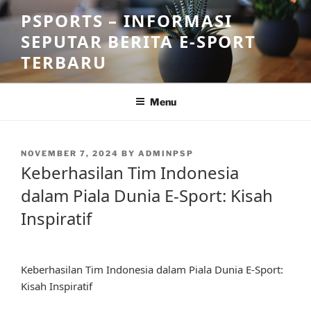
Skip
PSPORTS – INFORMASI
to
SEPUTAR BERITA E-SPORT
content
TERBARU
Menu
POSTED
NOVEMBER 7, 2024
BY
ADMINPSP
ON
Keberhasilan Tim Indonesia
dalam Piala Dunia E-Sport: Kisah
Inspiratif
Keberhasilan Tim Indonesia dalam Piala Dunia E-Sport:
Kisah Inspiratif