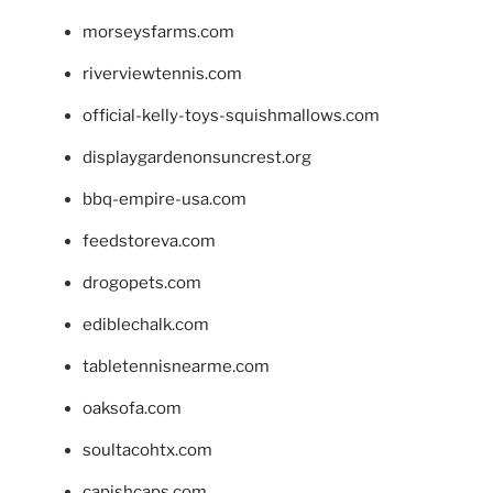
morseysfarms.com
riverviewtennis.com
official-kelly-toys-squishmallows.com
displaygardenonsuncrest.org
bbq-empire-usa.com
feedstoreva.com
drogopets.com
ediblechalk.com
tabletennisnearme.com
oaksofa.com
soultacohtx.com
capishcaps.com