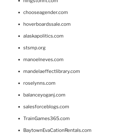
hingstonnt.com
chooseagender.com
hoverboardssale.com
alaskapolitics.com
stsmp.org
manoelneves.com
mandelaeffectlibrary.com
roselynns.com
balanceyoganj.com
salesforceblogs.com
TrainGames365.com
BaytownEvaCationRentals.com