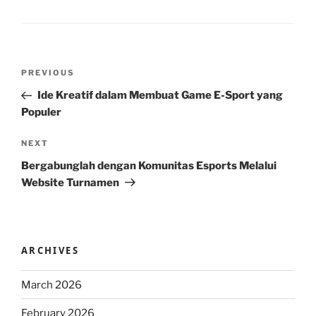
Post
Previous
PREVIOUS
navigation
Post
Ide Kreatif dalam Membuat Game E-Sport yang
Populer
Next
NEXT
Post
Bergabunglah dengan Komunitas Esports Melalui
Website Turnamen
ARCHIVES
March 2026
February 2026