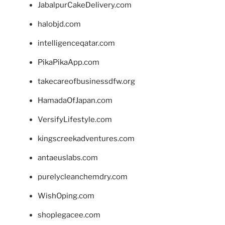
JabalpurCakeDelivery.com
halobjd.com
intelligenceqatar.com
PikaPikaApp.com
takecareofbusinessdfw.org
HamadaOfJapan.com
VersifyLifestyle.com
kingscreekadventures.com
antaeuslabs.com
purelycleanchemdry.com
WishOping.com
shoplegacee.com