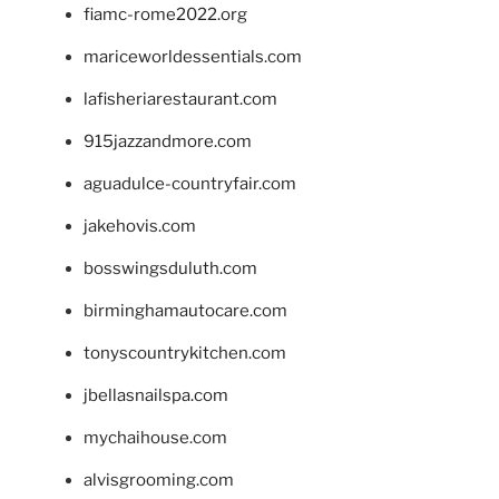
fiamc-rome2022.org
mariceworldessentials.com
lafisheriarestaurant.com
915jazzandmore.com
aguadulce-countryfair.com
jakehovis.com
bosswingsduluth.com
birminghamautocare.com
tonyscountrykitchen.com
jbellasnailspa.com
mychaihouse.com
alvisgrooming.com