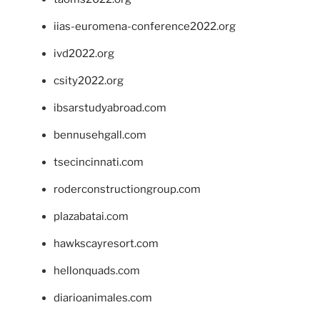
iias-euromena-conference2022.org
ivd2022.org
csity2022.org
ibsarstudyabroad.com
bennusehgall.com
tsecincinnati.com
roderconstructiongroup.com
plazabatai.com
hawkscayresort.com
hellonquads.com
diarioanimales.com