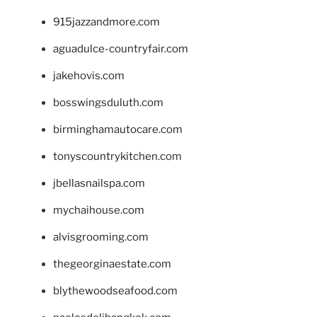
915jazzandmore.com
aguadulce-countryfair.com
jakehovis.com
bosswingsduluth.com
birminghamautocare.com
tonyscountrykitchen.com
jbellasnailspa.com
mychaihouse.com
alvisgrooming.com
thegeorginaestate.com
blythewoodseafood.com