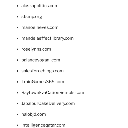
alaskapolitics.com
stsmp.org
manoelneves.com
mandelaeffectlibrary.com
roselynns.com
balanceyoganj.com
salesforceblogs.com
TrainGames365.com
BaytownEvaCationRentals.com
JabalpurCakeDelivery.com
halobjd.com
intelligenceqatar.com