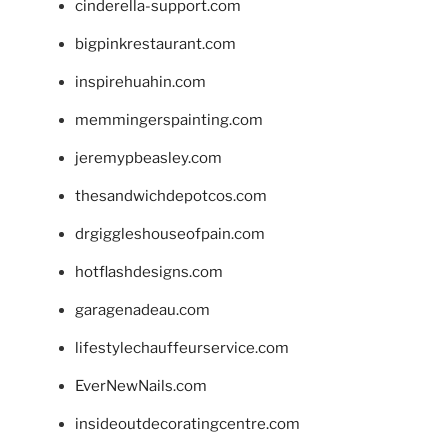
cinderella-support.com
bigpinkrestaurant.com
inspirehuahin.com
memmingerspainting.com
jeremypbeasley.com
thesandwichdepotcos.com
drgiggleshouseofpain.com
hotflashdesigns.com
garagenadeau.com
lifestylechauffeurservice.com
EverNewNails.com
insideoutdecoratingcentre.com