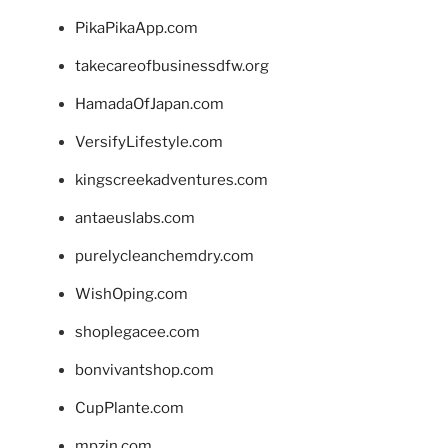
PikaPikaApp.com
takecareofbusinessdfw.org
HamadaOfJapan.com
VersifyLifestyle.com
kingscreekadventures.com
antaeuslabs.com
purelycleanchemdry.com
WishOping.com
shoplegacee.com
bonvivantshop.com
CupPlante.com
mpzin.com