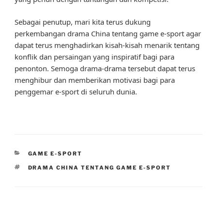
Sebagai penutup, mari kita terus dukung
perkembangan drama China tentang game e-sport agar
dapat terus menghadirkan kisah-kisah menarik tentang
konflik dan persaingan yang inspiratif bagi para
penonton. Semoga drama-drama tersebut dapat terus
menghibur dan memberikan motivasi bagi para
penggemar e-sport di seluruh dunia.
CATEGORIES
GAME E-SPORT
TAGS
DRAMA CHINA TENTANG GAME E-SPORT
Post