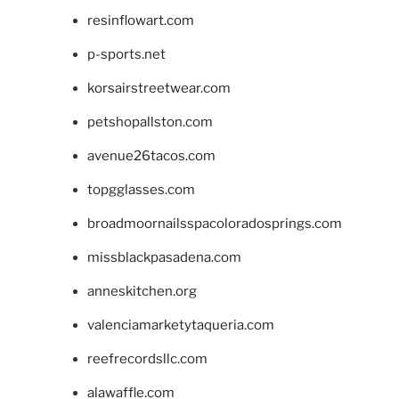
resinflowart.com
p-sports.net
korsairstreetwear.com
petshopallston.com
avenue26tacos.com
topgglasses.com
broadmoornailsspacoloradosprings.com
missblackpasadena.com
anneskitchen.org
valenciamarketytaqueria.com
reefrecordsllc.com
alawaffle.com