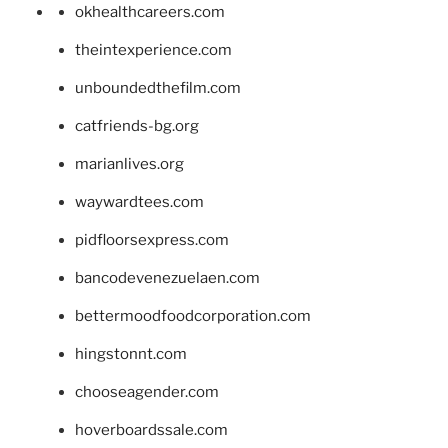
okhealthcareers.com
theintexperience.com
unboundedthefilm.com
catfriends-bg.org
marianlives.org
waywardtees.com
pidfloorsexpress.com
bancodevenezuelaen.com
bettermoodfoodcorporation.com
hingstonnt.com
chooseagender.com
hoverboardssale.com