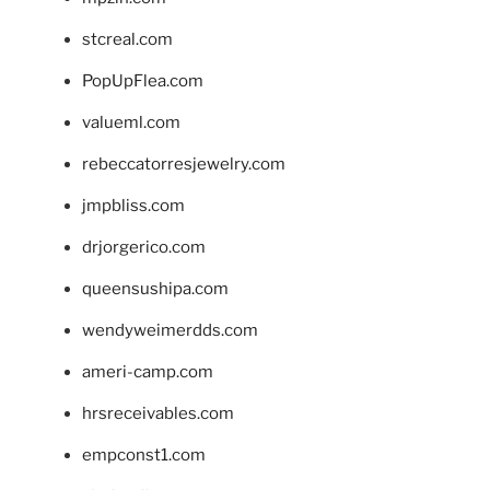
stcreal.com
PopUpFlea.com
valueml.com
rebeccatorresjewelry.com
jmpbliss.com
drjorgerico.com
queensushipa.com
wendyweimerdds.com
ameri-camp.com
hrsreceivables.com
empconst1.com