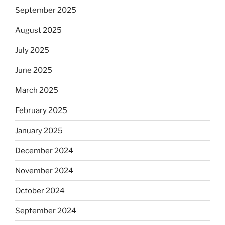
September 2025
August 2025
July 2025
June 2025
March 2025
February 2025
January 2025
December 2024
November 2024
October 2024
September 2024