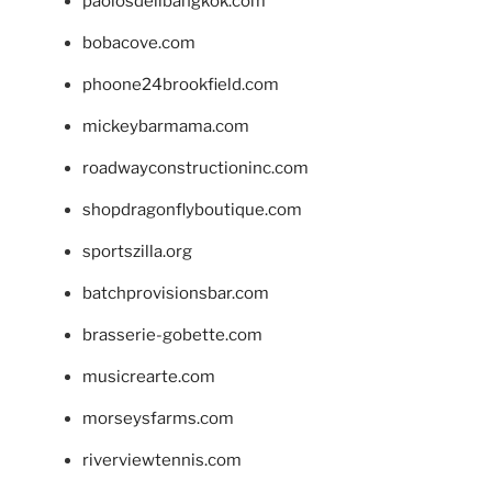
paolosdelibangkok.com
bobacove.com
phoone24brookfield.com
mickeybarmama.com
roadwayconstructioninc.com
shopdragonflyboutique.com
sportszilla.org
batchprovisionsbar.com
brasserie-gobette.com
musicrearte.com
morseysfarms.com
riverviewtennis.com