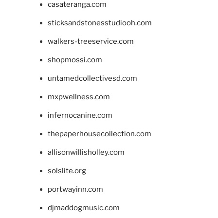
casateranga.com
sticksandstonesstudiooh.com
walkers-treeservice.com
shopmossi.com
untamedcollectivesd.com
mxpwellness.com
infernocanine.com
thepaperhousecollection.com
allisonwillisholley.com
solslite.org
portwayinn.com
djmaddogmusic.com