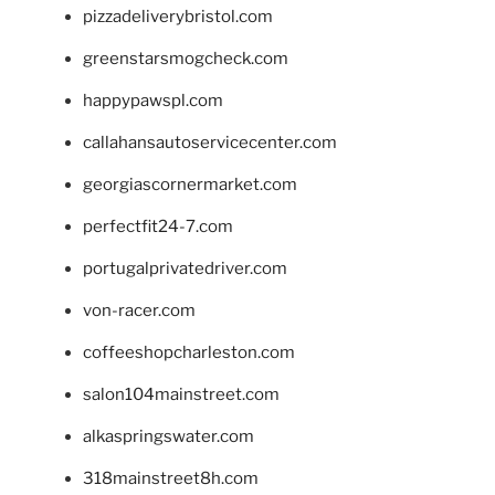
pizzadeliverybristol.com
greenstarsmogcheck.com
happypawspl.com
callahansautoservicecenter.com
georgiascornermarket.com
perfectfit24-7.com
portugalprivatedriver.com
von-racer.com
coffeeshopcharleston.com
salon104mainstreet.com
alkaspringswater.com
318mainstreet8h.com