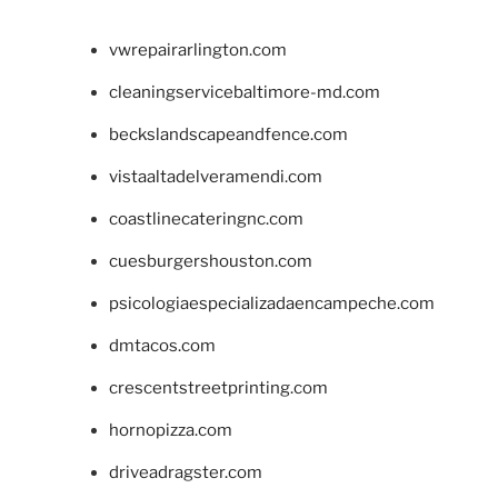
vwrepairarlington.com
cleaningservicebaltimore-md.com
beckslandscapeandfence.com
vistaaltadelveramendi.com
coastlinecateringnc.com
cuesburgershouston.com
psicologiaespecializadaencampeche.com
dmtacos.com
crescentstreetprinting.com
hornopizza.com
driveadragster.com