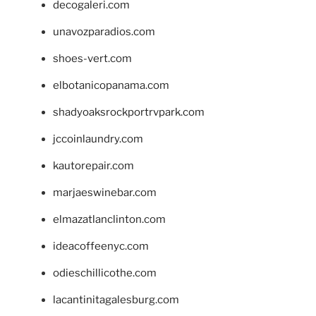
decogaleri.com
unavozparadios.com
shoes-vert.com
elbotanicopanama.com
shadyoaksrockportrvpark.com
jccoinlaundry.com
kautorepair.com
marjaeswinebar.com
elmazatlanclinton.com
ideacoffeenyc.com
odieschillicothe.com
lacantinitagalesburg.com