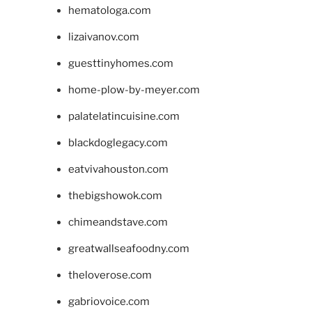
hematologa.com
lizaivanov.com
guesttinyhomes.com
home-plow-by-meyer.com
palatelatincuisine.com
blackdoglegacy.com
eatvivahouston.com
thebigshowok.com
chimeandstave.com
greatwallseafoodny.com
theloverose.com
gabriovoice.com