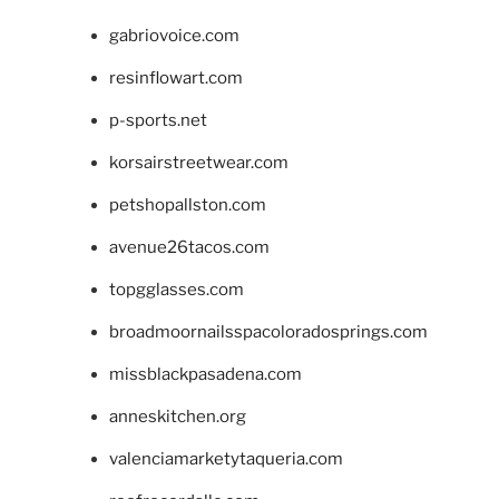
gabriovoice.com
resinflowart.com
p-sports.net
korsairstreetwear.com
petshopallston.com
avenue26tacos.com
topgglasses.com
broadmoornailsspacoloradosprings.com
missblackpasadena.com
anneskitchen.org
valenciamarketytaqueria.com