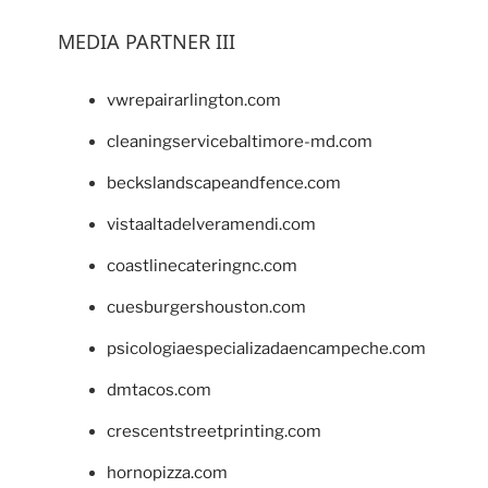
MEDIA PARTNER III
vwrepairarlington.com
cleaningservicebaltimore-md.com
beckslandscapeandfence.com
vistaaltadelveramendi.com
coastlinecateringnc.com
cuesburgershouston.com
psicologiaespecializadaencampeche.com
dmtacos.com
crescentstreetprinting.com
hornopizza.com