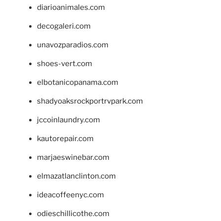
diarioanimales.com
decogaleri.com
unavozparadios.com
shoes-vert.com
elbotanicopanama.com
shadyoaksrockportrvpark.com
jccoinlaundry.com
kautorepair.com
marjaeswinebar.com
elmazatlanclinton.com
ideacoffeenyc.com
odieschillicothe.com