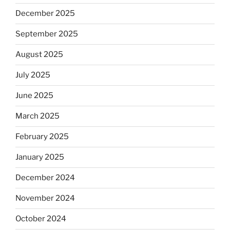
December 2025
September 2025
August 2025
July 2025
June 2025
March 2025
February 2025
January 2025
December 2024
November 2024
October 2024