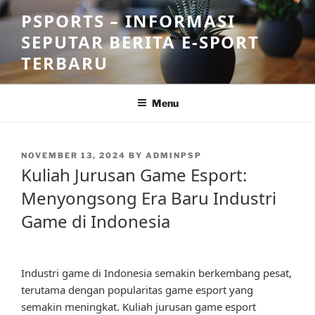
Skip
PSPORTS – INFORMASI
to
SEPUTAR BERITA E-SPORT
content
TERBARU
Menu
POSTED
NOVEMBER 13, 2024
BY
ADMINPSP
ON
Kuliah Jurusan Game Esport:
Menyongsong Era Baru Industri
Game di Indonesia
Industri game di Indonesia semakin berkembang pesat,
terutama dengan popularitas game esport yang
semakin meningkat. Kuliah jurusan game esport