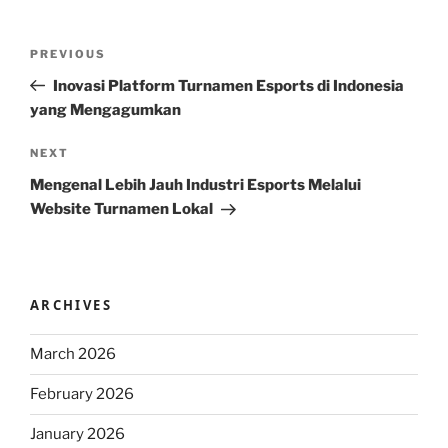
Post
Previous
PREVIOUS
navigation
Post
Inovasi Platform Turnamen Esports di Indonesia
yang Mengagumkan
Next
NEXT
Post
Mengenal Lebih Jauh Industri Esports Melalui
Website Turnamen Lokal
ARCHIVES
March 2026
February 2026
January 2026