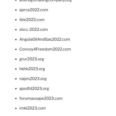
alteregotradingcompany.org
aprce2022.com
ibie2022.com
sbcc-2022.com
AngolaOilAndGas2022.com
Convoy4Freedom2022.com
grur2023.org
hkhk2023.org
napm2023.org
apsdfd2023.org
forumausape2023.com
imkl2023.com