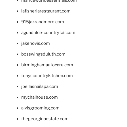
mariceworldessentials.com
lafisheriarestaurant.com
915jazzandmore.com
aguadulce-countryfair.com
jakehovis.com
bosswingsduluth.com
birminghamautocare.com
tonyscountrykitchen.com
jbellasnailspa.com
mychaihouse.com
alvisgrooming.com
thegeorginaestate.com