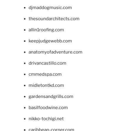
djmaddogmusic.com
thesoundarchitects.com
allin1roofing.com
keepjudgewebb.com
anatomyofadventure.com
drivancastillo.com
cmmedspa.com
midletontkd.com
gardensandgrills.com
basilfoodwine.com
nikko-tochigi.net
caribbean-corner.com