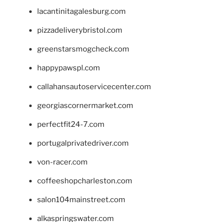
lacantinitagalesburg.com
pizzadeliverybristol.com
greenstarsmogcheck.com
happypawspl.com
callahansautoservicecenter.com
georgiascornermarket.com
perfectfit24-7.com
portugalprivatedriver.com
von-racer.com
coffeeshopcharleston.com
salon104mainstreet.com
alkaspringswater.com