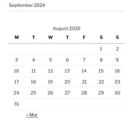
September 2024
August 2026
M
T
W
T
F
S
S
1
2
3
4
5
6
7
8
9
10
11
12
13
14
15
16
17
18
19
20
21
22
23
24
25
26
27
28
29
30
31
« Mar