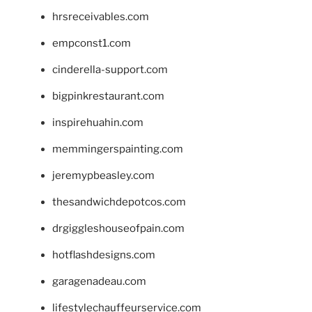
hrsreceivables.com
empconst1.com
cinderella-support.com
bigpinkrestaurant.com
inspirehuahin.com
memmingerspainting.com
jeremypbeasley.com
thesandwichdepotcos.com
drgiggleshouseofpain.com
hotflashdesigns.com
garagenadeau.com
lifestylechauffeurservice.com