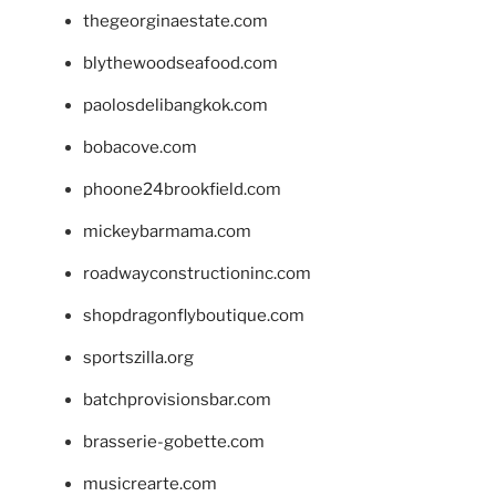
thegeorginaestate.com
blythewoodseafood.com
paolosdelibangkok.com
bobacove.com
phoone24brookfield.com
mickeybarmama.com
roadwayconstructioninc.com
shopdragonflyboutique.com
sportszilla.org
batchprovisionsbar.com
brasserie-gobette.com
musicrearte.com