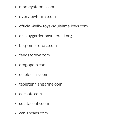
morseysfarms.com
riverviewtennis.com
official-kelly-toys-squishmallows.com
displaygardenonsuncrest.org
bbq-empire-usa.com
feedstoreva.com
drogopets.com
ediblechalk.com
tabletennisnearme.com
oaksofa.com
soultacohtx.com
capishcaps.com