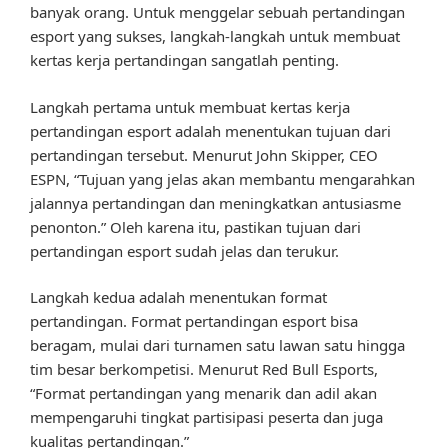
banyak orang. Untuk menggelar sebuah pertandingan
esport yang sukses, langkah-langkah untuk membuat
kertas kerja pertandingan sangatlah penting.
Langkah pertama untuk membuat kertas kerja
pertandingan esport adalah menentukan tujuan dari
pertandingan tersebut. Menurut John Skipper, CEO
ESPN, “Tujuan yang jelas akan membantu mengarahkan
jalannya pertandingan dan meningkatkan antusiasme
penonton.” Oleh karena itu, pastikan tujuan dari
pertandingan esport sudah jelas dan terukur.
Langkah kedua adalah menentukan format
pertandingan. Format pertandingan esport bisa
beragam, mulai dari turnamen satu lawan satu hingga
tim besar berkompetisi. Menurut Red Bull Esports,
“Format pertandingan yang menarik dan adil akan
mempengaruhi tingkat partisipasi peserta dan juga
kualitas pertandingan.”