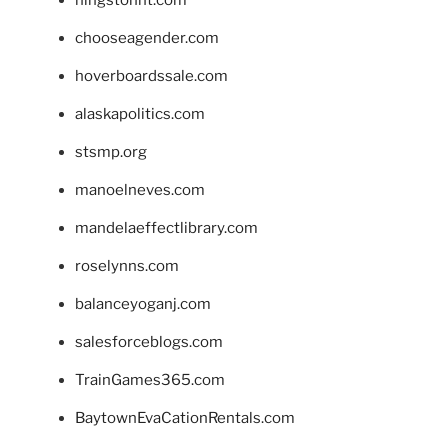
hingstonnt.com
chooseagender.com
hoverboardssale.com
alaskapolitics.com
stsmp.org
manoelneves.com
mandelaeffectlibrary.com
roselynns.com
balanceyoganj.com
salesforceblogs.com
TrainGames365.com
BaytownEvaCationRentals.com