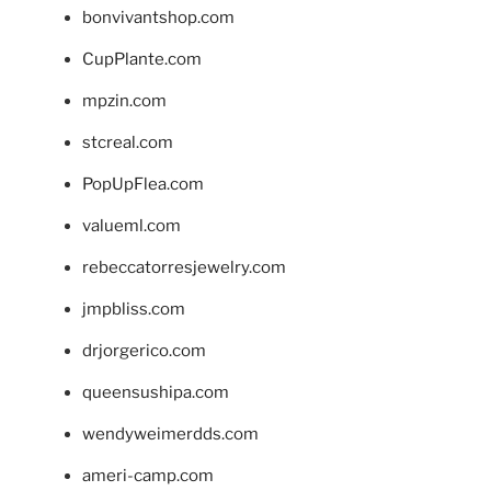
bonvivantshop.com
CupPlante.com
mpzin.com
stcreal.com
PopUpFlea.com
valueml.com
rebeccatorresjewelry.com
jmpbliss.com
drjorgerico.com
queensushipa.com
wendyweimerdds.com
ameri-camp.com