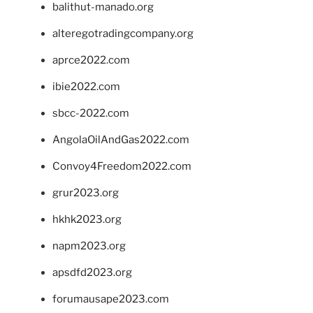
balithut-manado.org
alteregotradingcompany.org
aprce2022.com
ibie2022.com
sbcc-2022.com
AngolaOilAndGas2022.com
Convoy4Freedom2022.com
grur2023.org
hkhk2023.org
napm2023.org
apsdfd2023.org
forumausape2023.com