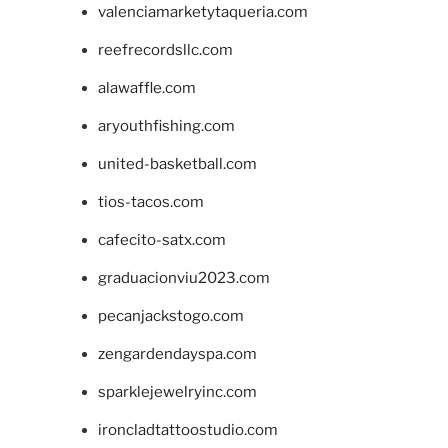
valenciamarketytaqueria.com
reefrecordsllc.com
alawaffle.com
aryouthfishing.com
united-basketball.com
tios-tacos.com
cafecito-satx.com
graduacionviu2023.com
pecanjackstogo.com
zengardendayspa.com
sparklejewelryinc.com
ironcladtattoostudio.com