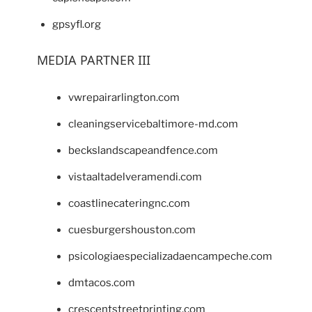
gpsyfl.org
MEDIA PARTNER III
vwrepairarlington.com
cleaningservicebaltimore-md.com
beckslandscapeandfence.com
vistaaltadelveramendi.com
coastlinecateringnc.com
cuesburgershouston.com
psicologiaespecializadaencampeche.com
dmtacos.com
crescentstreetprinting.com