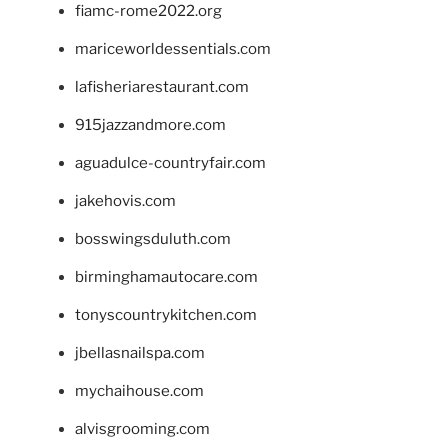
fiamc-rome2022.org
mariceworldessentials.com
lafisheriarestaurant.com
915jazzandmore.com
aguadulce-countryfair.com
jakehovis.com
bosswingsduluth.com
birminghamautocare.com
tonyscountrykitchen.com
jbellasnailspa.com
mychaihouse.com
alvisgrooming.com