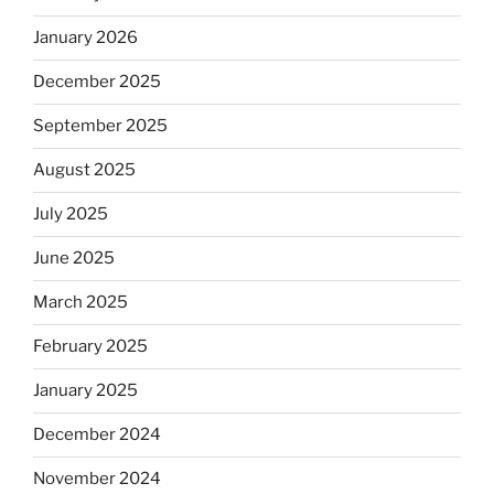
January 2026
December 2025
September 2025
August 2025
July 2025
June 2025
March 2025
February 2025
January 2025
December 2024
November 2024