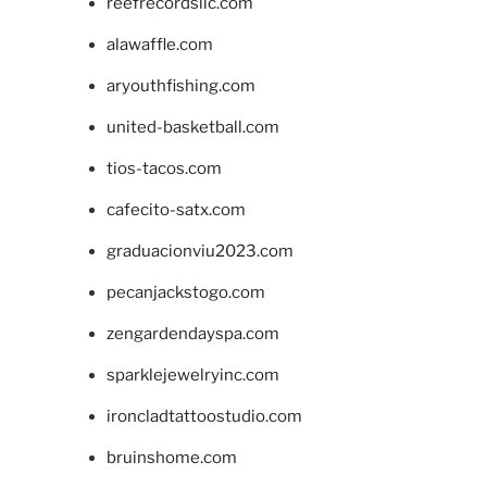
reefrecordsllc.com
alawaffle.com
aryouthfishing.com
united-basketball.com
tios-tacos.com
cafecito-satx.com
graduacionviu2023.com
pecanjackstogo.com
zengardendayspa.com
sparklejewelryinc.com
ironcladtattoostudio.com
bruinshome.com