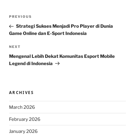
Post
Previous
PREVIOUS
navigation
Post
Strategi Sukses Menjadi Pro Player di Dunia
Game Online dan E-Sport Indonesia
Next
NEXT
Post
Mengenal Lebih Dekat Komunitas Esport Mobile
Legend di Indonesia
ARCHIVES
March 2026
February 2026
January 2026