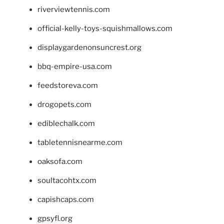
riverviewtennis.com
official-kelly-toys-squishmallows.com
displaygardenonsuncrest.org
bbq-empire-usa.com
feedstoreva.com
drogopets.com
ediblechalk.com
tabletennisnearme.com
oaksofa.com
soultacohtx.com
capishcaps.com
gpsyfl.org