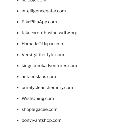
intelligenceqatar.com
PikaPikaApp.com
takecareofbusinessdfw.org
HamadaOfJapan.com
VersifyLifestyle.com
kingscreekadventures.com
antaeuslabs.com
purelycleanchemdry.com
WishOping.com
shoplegacee.com
bonvivantshop.com