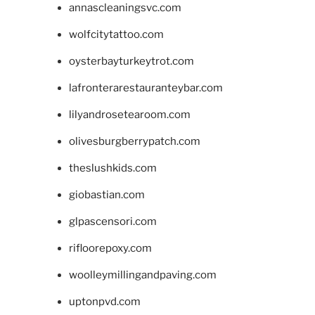
annascleaningsvc.com
wolfcitytattoo.com
oysterbayturkeytrot.com
lafronterarestauranteybar.com
lilyandrosetearoom.com
olivesburgberrypatch.com
theslushkids.com
giobastian.com
glpascensori.com
rifloorepoxy.com
woolleymillingandpaving.com
uptonpvd.com