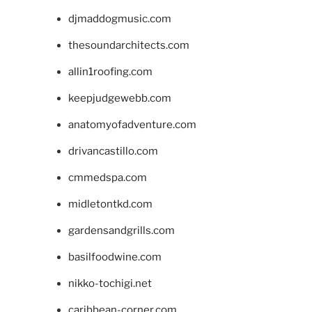
djmaddogmusic.com
thesoundarchitects.com
allin1roofing.com
keepjudgewebb.com
anatomyofadventure.com
drivancastillo.com
cmmedspa.com
midletontkd.com
gardensandgrills.com
basilfoodwine.com
nikko-tochigi.net
caribbean-corner.com