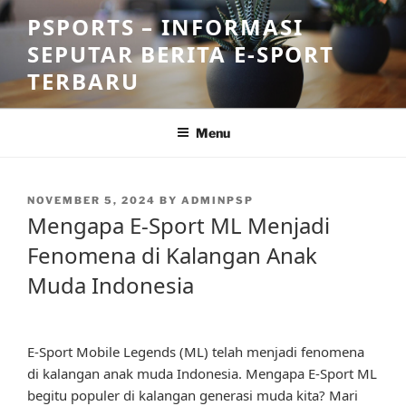
Skip
PSPORTS – INFORMASI
to
SEPUTAR BERITA E-SPORT
content
TERBARU
Menu
POSTED
NOVEMBER 5, 2024
BY
ADMINPSP
ON
Mengapa E-Sport ML Menjadi
Fenomena di Kalangan Anak
Muda Indonesia
E-Sport Mobile Legends (ML) telah menjadi fenomena
di kalangan anak muda Indonesia. Mengapa E-Sport ML
begitu populer di kalangan generasi muda kita? Mari