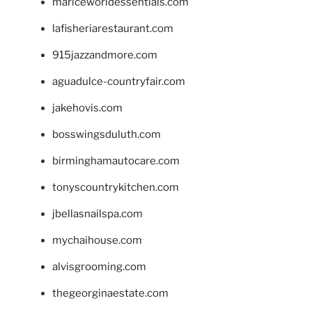
mariceworldessentials.com
lafisheriarestaurant.com
915jazzandmore.com
aguadulce-countryfair.com
jakehovis.com
bosswingsduluth.com
birminghamautocare.com
tonyscountrykitchen.com
jbellasnailspa.com
mychaihouse.com
alvisgrooming.com
thegeorginaestate.com