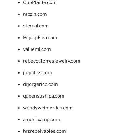
CupPlante.com
mpzin.com
stcreal.com
PopUpFlea.com
valueml.com
rebeccatorresjewelry.com
jmpbliss.com
drjorgerico.com
queensushipa.com
wendyweimerdds.com
ameri-camp.com
hrsreceivables.com