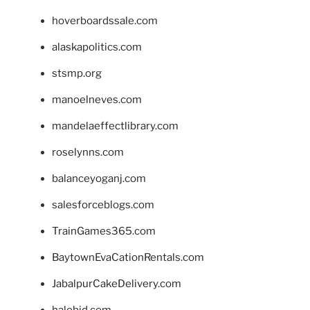
hoverboardssale.com
alaskapolitics.com
stsmp.org
manoelneves.com
mandelaeffectlibrary.com
roselynns.com
balanceyoganj.com
salesforceblogs.com
TrainGames365.com
BaytownEvaCationRentals.com
JabalpurCakeDelivery.com
halobjd.com