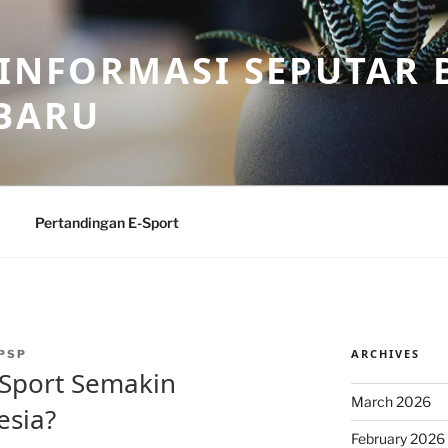
 INFORMASI SEPUTAR B
BARU
Pertandingan E-Sport
ARCHIVES
PSP
Sport Semakin
March 2026
esia?
February 2026