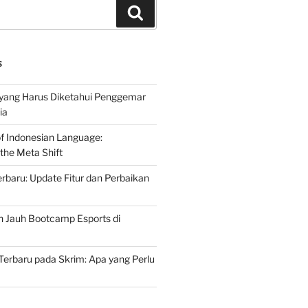
Search
S
 yang Harus Diketahui Penggemar
ia
of Indonesian Language:
the Meta Shift
baru: Update Fitur dan Perbaikan
h Jauh Bootcamp Esports di
erbaru pada Skrim: Apa yang Perlu