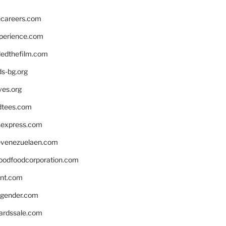
hcareers.com
xperience.com
edthefilm.com
ds-bg.org
ves.org
tees.com
rsexpress.com
venezuelaen.com
oodfoodcorporation.com
nnt.com
gender.com
ardssale.com