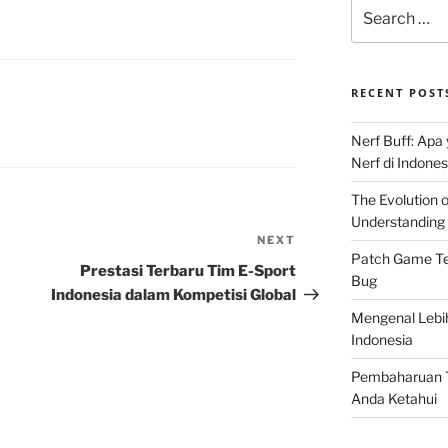
Search
for:
RECENT POST
Nerf Buff: Apa
Nerf di Indones
The Evolution 
Understanding 
NEXT
Next
Patch Game Ter
Post
Prestasi Terbaru Tim E-Sport
Bug
Indonesia dalam Kompetisi Global
Mengenal Lebi
Indonesia
Pembaharuan T
Anda Ketahui