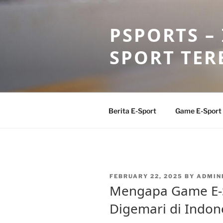
Skip
to
PSPORTS –
content
SPORT TER
Berita E-Sport
Game E-Sport
POSTED
FEBRUARY 22, 2025
BY
ADMIN
ON
Mengapa Game E-
Digemari di Indon