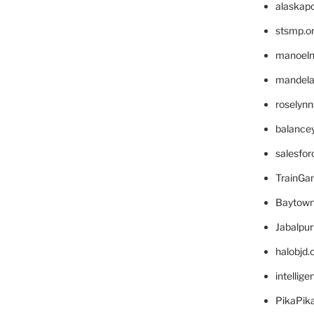
alaskapo
stsmp.o
manoel
mandelae
roselyn
balance
salesfo
TrainG
Baytown
Jabalpu
halobjd
intellig
PikaPik