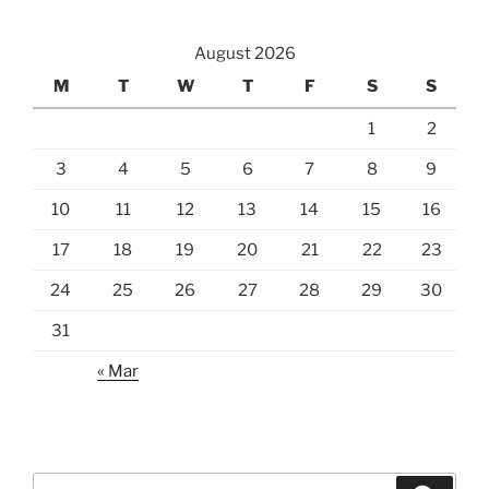
August 2026
M
T
W
T
F
S
S
1
2
3
4
5
6
7
8
9
10
11
12
13
14
15
16
17
18
19
20
21
22
23
24
25
26
27
28
29
30
31
« Mar
Search