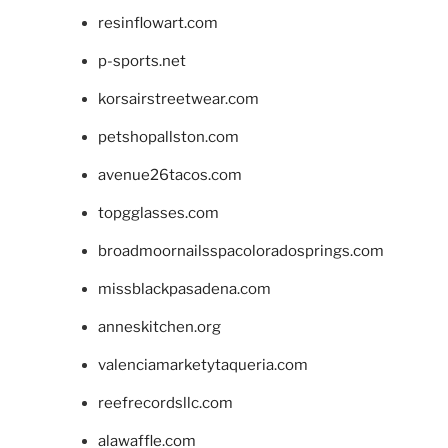
resinflowart.com
p-sports.net
korsairstreetwear.com
petshopallston.com
avenue26tacos.com
topgglasses.com
broadmoornailsspacoloradosprings.com
missblackpasadena.com
anneskitchen.org
valenciamarketytaqueria.com
reefrecordsllc.com
alawaffle.com