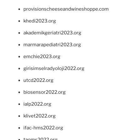
provisionscheeseandwineshoppe.com
khedi2023.org
akademikgeriatri2023.org
marmarapediatri2023.org
emchie2023.org
girisimselradyoloji2022.org
utcd2022.org
biosensor2022.org
ialp2022.org
klivet2022.org
ifac-hms2022.org
taoms2022.org