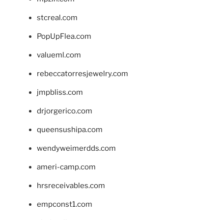
stcreal.com
PopUpFlea.com
valueml.com
rebeccatorresjewelry.com
jmpbliss.com
drjorgerico.com
queensushipa.com
wendyweimerdds.com
ameri-camp.com
hrsreceivables.com
empconst1.com