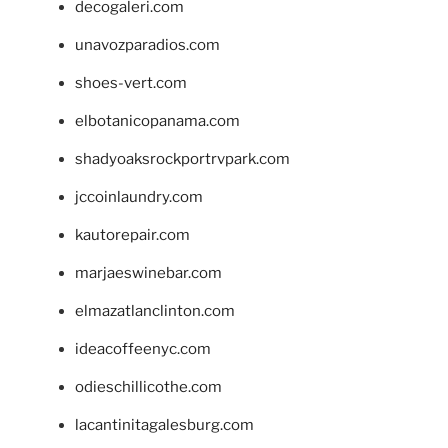
decogaleri.com
unavozparadios.com
shoes-vert.com
elbotanicopanama.com
shadyoaksrockportrvpark.com
jccoinlaundry.com
kautorepair.com
marjaeswinebar.com
elmazatlanclinton.com
ideacoffeenyc.com
odieschillicothe.com
lacantinitagalesburg.com