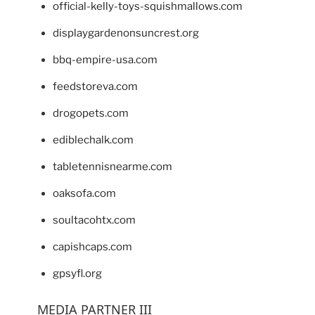
official-kelly-toys-squishmallows.com
displaygardenonsuncrest.org
bbq-empire-usa.com
feedstoreva.com
drogopets.com
ediblechalk.com
tabletennisnearme.com
oaksofa.com
soultacohtx.com
capishcaps.com
gpsyfl.org
MEDIA PARTNER III