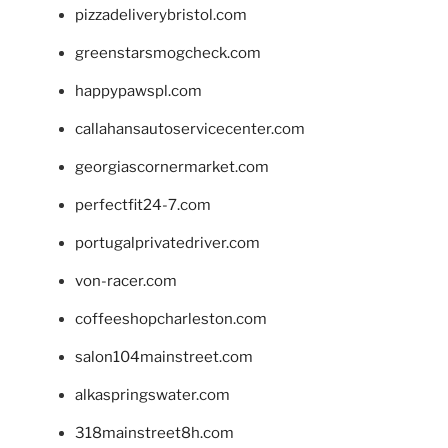
pizzadeliverybristol.com
greenstarsmogcheck.com
happypawspl.com
callahansautoservicecenter.com
georgiascornermarket.com
perfectfit24-7.com
portugalprivatedriver.com
von-racer.com
coffeeshopcharleston.com
salon104mainstreet.com
alkaspringswater.com
318mainstreet8h.com