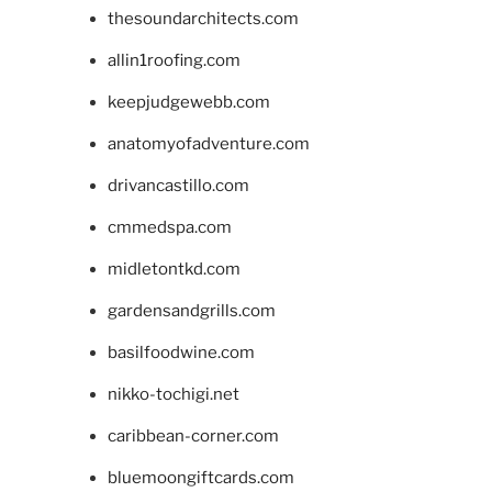
thesoundarchitects.com
allin1roofing.com
keepjudgewebb.com
anatomyofadventure.com
drivancastillo.com
cmmedspa.com
midletontkd.com
gardensandgrills.com
basilfoodwine.com
nikko-tochigi.net
caribbean-corner.com
bluemoongiftcards.com