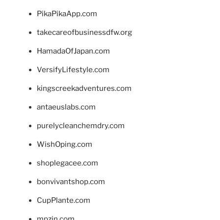
PikaPikaApp.com
takecareofbusinessdfw.org
HamadaOfJapan.com
VersifyLifestyle.com
kingscreekadventures.com
antaeuslabs.com
purelycleanchemdry.com
WishOping.com
shoplegacee.com
bonvivantshop.com
CupPlante.com
mpzin.com