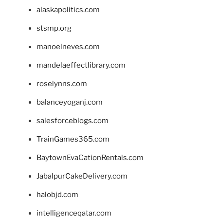
alaskapolitics.com
stsmp.org
manoelneves.com
mandelaeffectlibrary.com
roselynns.com
balanceyoganj.com
salesforceblogs.com
TrainGames365.com
BaytownEvaCationRentals.com
JabalpurCakeDelivery.com
halobjd.com
intelligenceqatar.com