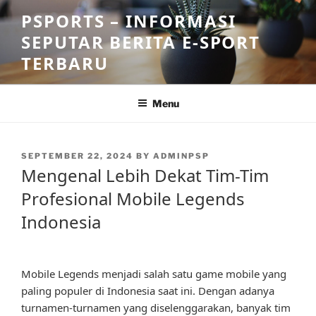
Skip
PSPORTS – INFORMASI
to
SEPUTAR BERITA E-SPORT
content
TERBARU
Menu
POSTED
SEPTEMBER 22, 2024
BY
ADMINPSP
ON
Mengenal Lebih Dekat Tim-Tim
Profesional Mobile Legends
Indonesia
Mobile Legends menjadi salah satu game mobile yang
paling populer di Indonesia saat ini. Dengan adanya
turnamen-turnamen yang diselenggarakan, banyak tim