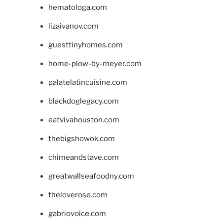
hematologa.com
lizaivanov.com
guesttinyhomes.com
home-plow-by-meyer.com
palatelatincuisine.com
blackdoglegacy.com
eatvivahouston.com
thebigshowok.com
chimeandstave.com
greatwallseafoodny.com
theloverose.com
gabriovoice.com