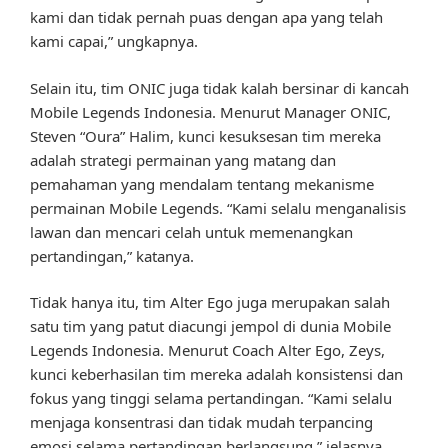
kami dan tidak pernah puas dengan apa yang telah
kami capai,” ungkapnya.
Selain itu, tim ONIC juga tidak kalah bersinar di kancah
Mobile Legends Indonesia. Menurut Manager ONIC,
Steven “Oura” Halim, kunci kesuksesan tim mereka
adalah strategi permainan yang matang dan
pemahaman yang mendalam tentang mekanisme
permainan Mobile Legends. “Kami selalu menganalisis
lawan dan mencari celah untuk memenangkan
pertandingan,” katanya.
Tidak hanya itu, tim Alter Ego juga merupakan salah
satu tim yang patut diacungi jempol di dunia Mobile
Legends Indonesia. Menurut Coach Alter Ego, Zeys,
kunci keberhasilan tim mereka adalah konsistensi dan
fokus yang tinggi selama pertandingan. “Kami selalu
menjaga konsentrasi dan tidak mudah terpancing
emosi selama pertandingan berlangsung,” jelasnya.