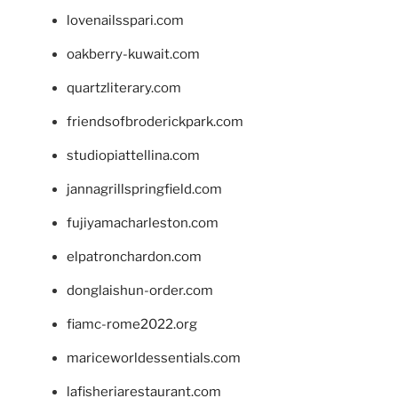
lovenailsspari.com
oakberry-kuwait.com
quartzliterary.com
friendsofbroderickpark.com
studiopiattellina.com
jannagrillspringfield.com
fujiyamacharleston.com
elpatronchardon.com
donglaishun-order.com
fiamc-rome2022.org
mariceworldessentials.com
lafisheriarestaurant.com