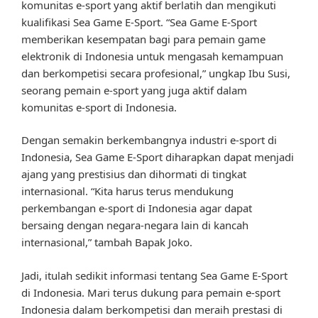
komunitas e-sport yang aktif berlatih dan mengikuti
kualifikasi Sea Game E-Sport. “Sea Game E-Sport
memberikan kesempatan bagi para pemain game
elektronik di Indonesia untuk mengasah kemampuan
dan berkompetisi secara profesional,” ungkap Ibu Susi,
seorang pemain e-sport yang juga aktif dalam
komunitas e-sport di Indonesia.
Dengan semakin berkembangnya industri e-sport di
Indonesia, Sea Game E-Sport diharapkan dapat menjadi
ajang yang prestisius dan dihormati di tingkat
internasional. “Kita harus terus mendukung
perkembangan e-sport di Indonesia agar dapat
bersaing dengan negara-negara lain di kancah
internasional,” tambah Bapak Joko.
Jadi, itulah sedikit informasi tentang Sea Game E-Sport
di Indonesia. Mari terus dukung para pemain e-sport
Indonesia dalam berkompetisi dan meraih prestasi di