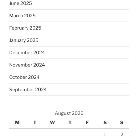
June 2025
March 2025
February 2025
January 2025
December 2024
November 2024
October 2024
September 2024
August 2026
M
T
W
T
F
S
S
1
2