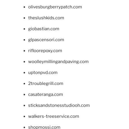
olivesburgberrypatch.com
theslushkids.com
giobastian.com
glpascensori.com
rifloorepoxy.com
woolleymillingandpaving.com
uptonpvd.com
2troublegrill.com
casateranga.com
sticksandstonesstudiooh.com
walkers-treeservice.com
shopmossi.com