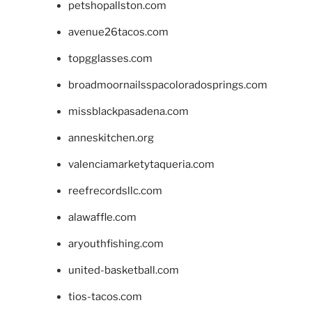
petshopallston.com
avenue26tacos.com
topgglasses.com
broadmoornailsspacoloradosprings.com
missblackpasadena.com
anneskitchen.org
valenciamarketytaqueria.com
reefrecordsllc.com
alawaffle.com
aryouthfishing.com
united-basketball.com
tios-tacos.com