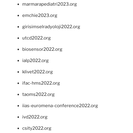
marmarapediatri2023.org
emchie2023.org
girisimselradyoloji2022.org
utcd2022.org
biosensor2022.org
ialp2022.org
klivet2022.org
ifac-hms2022.org
taoms2022.org
iias-euromena-conference2022.org
ivd2022.org
csity2022.org