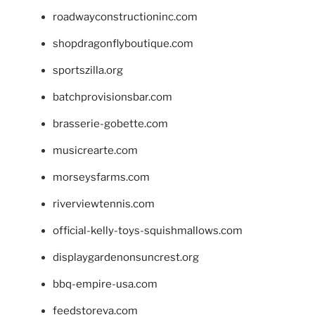
roadwayconstructioninc.com
shopdragonflyboutique.com
sportszilla.org
batchprovisionsbar.com
brasserie-gobette.com
musicrearte.com
morseysfarms.com
riverviewtennis.com
official-kelly-toys-squishmallows.com
displaygardenonsuncrest.org
bbq-empire-usa.com
feedstoreva.com