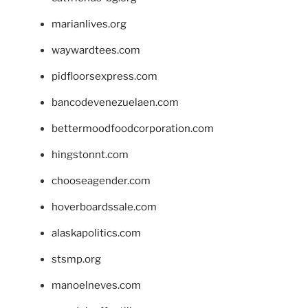
marianlives.org
waywardtees.com
pidfloorsexpress.com
bancodevenezuelaen.com
bettermoodfoodcorporation.com
hingstonnt.com
chooseagender.com
hoverboardssale.com
alaskapolitics.com
stsmp.org
manoelneves.com