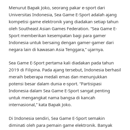
Menurut Bapak Joko, seorang pakar e-sport dari
Universitas Indonesia, Sea Game E-Sport adalah ajang
kompetisi game elektronik yang diadakan setiap tahun
oleh Southeast Asian Games Federation. “Sea Game E-
Sport memberikan kesempatan bagi para gamer
Indonesia untuk bersaing dengan gamer-gamer dari
negara lain di kawasan Asia Tenggara,” ujarnya.
Sea Game E-Sport pertama kali diadakan pada tahun
2019 di Filipina. Pada ajang tersebut, Indonesia berhasil
meraih beberapa medali emas dan menunjukkan
potensi besar dalam dunia e-sport. “Partisipasi
Indonesia dalam Sea Game E-Sport sangat penting
untuk mengangkat nama bangsa di kancah
internasional,” kata Bapak Joko.
Di Indonesia sendiri, Sea Game E-Sport semakin
diminati oleh para pemain game elektronik. Banyak