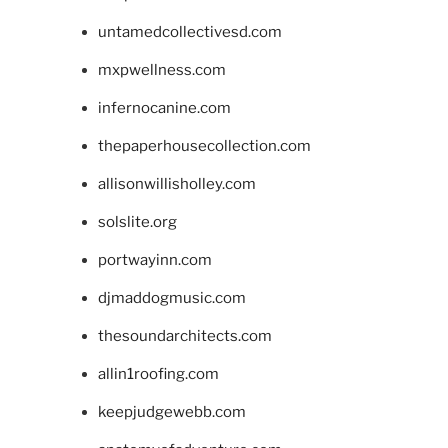
untamedcollectivesd.com
mxpwellness.com
infernocanine.com
thepaperhousecollection.com
allisonwillisholley.com
solslite.org
portwayinn.com
djmaddogmusic.com
thesoundarchitects.com
allin1roofing.com
keepjudgewebb.com