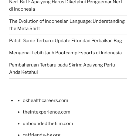
Nerf Buff: Apa yang Harus Diketahui Penggemar Nerf
di Indonesia
The Evolution of Indonesian Language: Understanding
the Meta Shift
Patch Game Terbaru: Update Fitur dan Perbaikan Bug
Mengenal Lebih Jauh Bootcamp Esports di Indonesia
Pembaharuan Terbaru pada Skrim: Apa yang Perlu
Anda Ketahui
okhealthcareers.com
theintexperience.com
unboundedthefilm.com
catfriends-bg.org