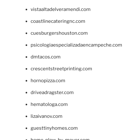
vistaaltadelveramendi.com
coastlinecateringnc.com
cuesburgershouston.com
psicologiaespecializadaencampeche.com
dmtacos.com
crescentstreetprinting.com
hornopizza.com
driveadragster.com
hematologa.com
lizaivanov.com
guesttinyhomes.com