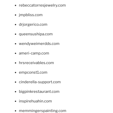
rebeccatorresjewelry.com
jmpbliss.com
drjorgerico.com
queensushipa.com
wendyweimerdds.com
ameri-camp.com
hrsreceivables.com
empconst1.com
cinderella-support.com
bigpinkrestaurant.com
inspirehuahin.com
memmingerspainting.com