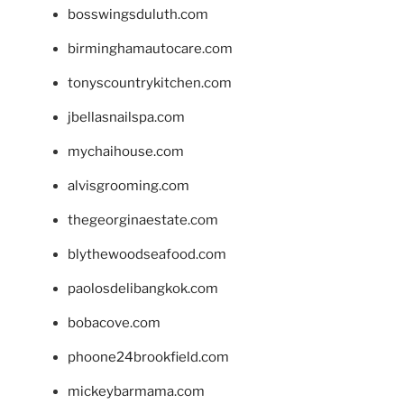
bosswingsduluth.com
birminghamautocare.com
tonyscountrykitchen.com
jbellasnailspa.com
mychaihouse.com
alvisgrooming.com
thegeorginaestate.com
blythewoodseafood.com
paolosdelibangkok.com
bobacove.com
phoone24brookfield.com
mickeybarmama.com