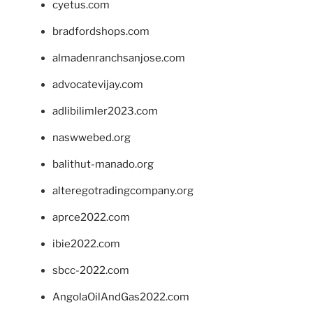
cyetus.com
bradfordshops.com
almadenranchsanjose.com
advocatevijay.com
adlibilimler2023.com
naswwebed.org
balithut-manado.org
alteregotradingcompany.org
aprce2022.com
ibie2022.com
sbcc-2022.com
AngolaOilAndGas2022.com