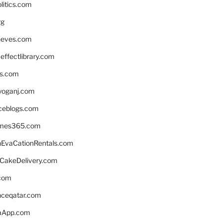
litics.com
rg
neves.com
ffectlibrary.com
ns.com
yoganj.com
rceblogs.com
ames365.com
EvaCationRentals.com
rCakeDelivery.com
.com
enceqatar.com
aApp.com