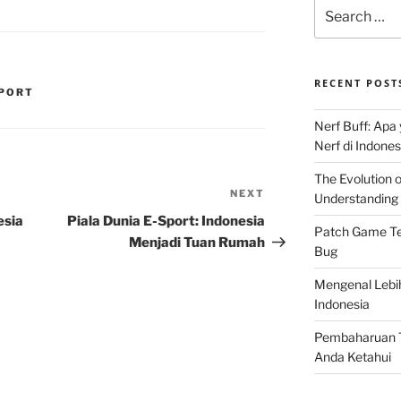
Search
for:
RECENT POST
SPORT
Nerf Buff: Apa
Nerf di Indones
The Evolution 
NEXT
Next
Understanding 
Post
esia
Piala Dunia E-Sport: Indonesia
Patch Game Ter
Menjadi Tuan Rumah
Bug
Mengenal Lebi
Indonesia
Pembaharuan T
Anda Ketahui