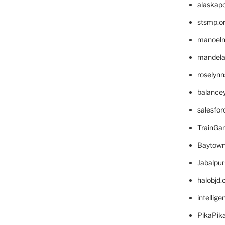
alaskapo
stsmp.o
manoel
mandelae
roselyn
balance
salesfo
TrainG
Baytown
Jabalpu
halobjd
intellig
PikaPik