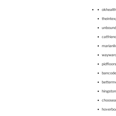
okhealt
theinte
unbound
catfrien
marianli
wayward
pidfloo
bancode
betterm
hingsto
choosea
hoverbo