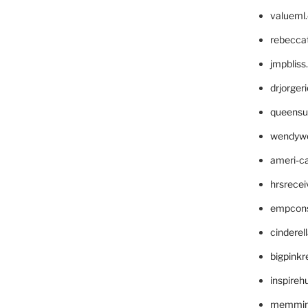
valueml
rebecca
jmpblis
drjorger
queensu
wendyw
ameri-
hrsrece
empcon
cinderel
bigpinkr
inspireh
memming