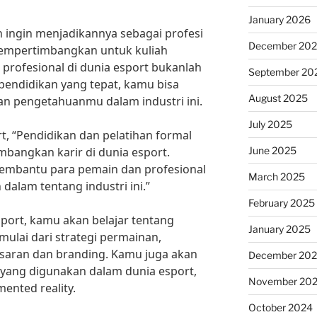
January 2026
ingin menjadikannya sebagai profesi
December 20
mempertimbangkan untuk kuliah
 profesional di dunia esport bukanlah
September 20
pendidikan yang tepat, kamu bisa
August 2025
 pengetahuanmu dalam industri ini.
July 2025
t, “Pendidikan dan pelatihan formal
June 2025
bangkan karir di dunia esport.
embantu para pemain dan profesional
March 2025
alam tentang industri ini.”
February 2025
port, kamu akan belajar tentang
January 2025
ulai dari strategi permainan,
saran dan branding. Kamu juga akan
December 20
i yang digunakan dalam dunia esport,
November 20
mented reality.
October 2024