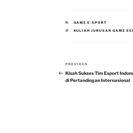
CATEGORIES
GAME E-SPORT
TAGS
KULIAH JURUSAN GAME E
Post
Previous
PREVIOUS
navigation
Post
Kisah Sukses Tim Esport Indon
di Pertandingan Internasional