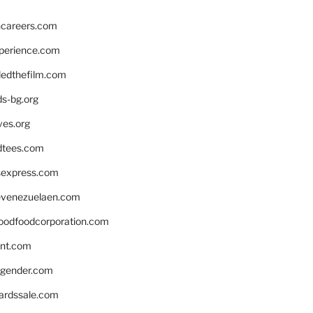
hcareers.com
xperience.com
edthefilm.com
ds-bg.org
ves.org
tees.com
rsexpress.com
venezuelaen.com
oodfoodcorporation.com
nnt.com
gender.com
ardssale.com