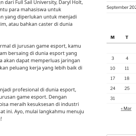
ari Full Sail University, Daryl Holt,
September 20
ntu para mahasiswa untuk
 yang diperlukan untuk menjadi
im, atau bahkan caster di dunia
M
T
rmal di jurusan game esport, kamu
am bersaing di dunia esport yang
3
4
ga akan dapat memperluas jaringan
n peluang kerja yang lebih baik di
10
11
17
18
24
25
enjadi profesional di dunia esport,
jurusan game esport. Dengan
31
bisa meraih kesuksesan di industri
« Mar
t ini. Ayo, mulai langkahmu menuju
!