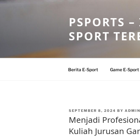
Skip
to
PSPORTS –
content
SPORT TER
Berita E-Sport
Game E-Sport
POSTED
SEPTEMBER 8, 2024
BY
ADMI
ON
Menjadi Profesiona
Kuliah Jurusan Ga