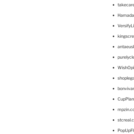
takecar
Hamada
VersifyL
kingscr
antaeus
purelyc
WishOp
shopleg
bonviva
CupPlan
mpzin.c
stcreal.
PopUpFl