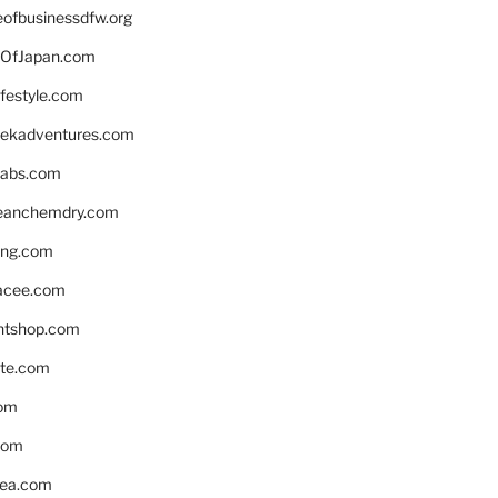
eofbusinessdfw.org
OfJapan.com
ifestyle.com
eekadventures.com
labs.com
leanchemdry.com
ing.com
acee.com
ntshop.com
te.com
om
com
ea.com