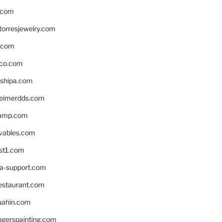
.com
torresjewelry.com
s.com
ico.com
shipa.com
eimerdds.com
camp.com
ivables.com
st1.com
la-support.com
estaurant.com
uahin.com
erspainting.com