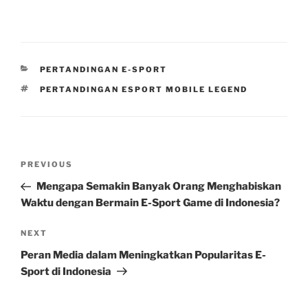
CATEGORIES
PERTANDINGAN E-SPORT
TAGS
PERTANDINGAN ESPORT MOBILE LEGEND
Post
Previous
PREVIOUS
navigation
Post
Mengapa Semakin Banyak Orang Menghabiskan
Waktu dengan Bermain E-Sport Game di Indonesia?
Next
NEXT
Post
Peran Media dalam Meningkatkan Popularitas E-
Sport di Indonesia