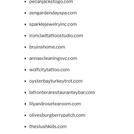
pecanjackstogo.com
zengardendayspa.com
sparklejewelryinc.com
ironcladtattoostudio.com
bruinshome.com
annascleaningsvc.com
wolfcitytattoo.com
oysterbayturkeytrot.com
lafronterarestauranteybar.com
lilyandrosetearoom.com
olivesburgberrypatch.com
theslushkids.com