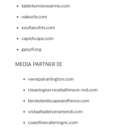
tabletennisnearme.com
oaksofa.com
soultacohtx.com
capishcaps.com
gpsyfl.org
MEDIA PARTNER III
vwrepairarlington.com
cleaningservicebaltimore-md.com
beckslandscapeandfence.com
vistaaltadelveramendi.com
coastlinecateringnc.com