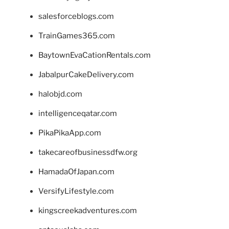
salesforceblogs.com
TrainGames365.com
BaytownEvaCationRentals.com
JabalpurCakeDelivery.com
halobjd.com
intelligenceqatar.com
PikaPikaApp.com
takecareofbusinessdfw.org
HamadaOfJapan.com
VersifyLifestyle.com
kingscreekadventures.com