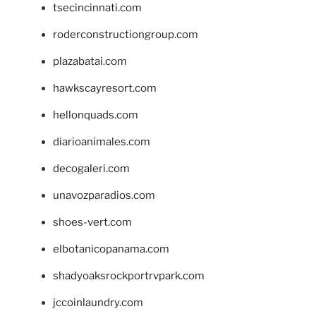
tsecincinnati.com
roderconstructiongroup.com
plazabatai.com
hawkscayresort.com
hellonquads.com
diarioanimales.com
decogaleri.com
unavozparadios.com
shoes-vert.com
elbotanicopanama.com
shadyoaksrockportrvpark.com
jccoinlaundry.com