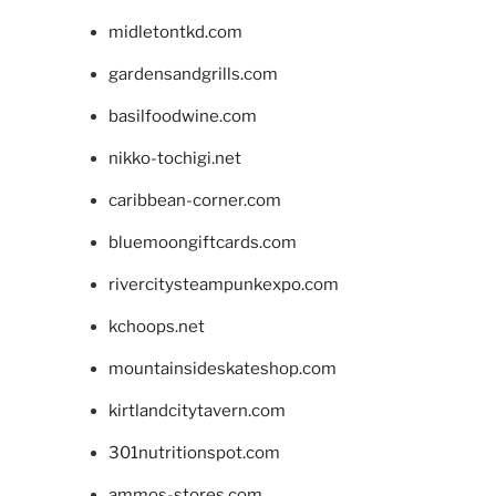
midletontkd.com
gardensandgrills.com
basilfoodwine.com
nikko-tochigi.net
caribbean-corner.com
bluemoongiftcards.com
rivercitysteampunkexpo.com
kchoops.net
mountainsideskateshop.com
kirtlandcitytavern.com
301nutritionspot.com
ammos-stores.com