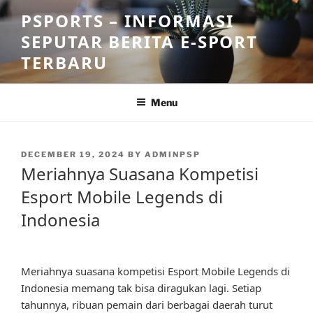
Skip
PSPORTS – INFORMASI
to
SEPUTAR BERITA E-SPORT
content
TERBARU
Menu
POSTED
DECEMBER 19, 2024
BY
ADMINPSP
ON
Meriahnya Suasana Kompetisi
Esport Mobile Legends di
Indonesia
Meriahnya suasana kompetisi Esport Mobile Legends di
Indonesia memang tak bisa diragukan lagi. Setiap
tahunnya, ribuan pemain dari berbagai daerah turut