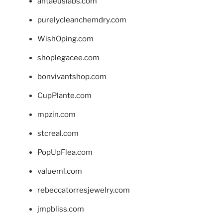
antaeuslabs.com
purelycleanchemdry.com
WishOping.com
shoplegacee.com
bonvivantshop.com
CupPlante.com
mpzin.com
stcreal.com
PopUpFlea.com
valueml.com
rebeccatorresjewelry.com
jmpbliss.com