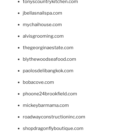
tonyscountrykitchen.com
jbellasnailspa.com
mychaihouse.com
alvisgrooming.com
thegeorginaestate.com
blythewoodseafood.com
paolosdelibangkok.com
bobacove.com
phoone24brookfield.com
mickeybarmama.com
roadwayconstructioninc.com
shopdragonflyboutique.com