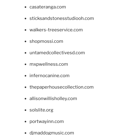
casateranga.com
sticksandstonesstudiooh.com
walkers-treeservice.com
shopmossi.com
untamedcollectivesd.com
mxpwellness.com
infernocanine.com
thepaperhousecollection.com
allisonwillisholley.com
solslite.org
portwayinn.com
djmaddogmusic.com