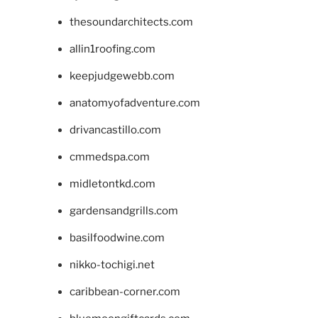
thesoundarchitects.com
allin1roofing.com
keepjudgewebb.com
anatomyofadventure.com
drivancastillo.com
cmmedspa.com
midletontkd.com
gardensandgrills.com
basilfoodwine.com
nikko-tochigi.net
caribbean-corner.com