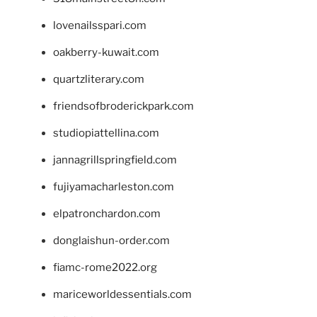
lovenailsspari.com
oakberry-kuwait.com
quartzliterary.com
friendsofbroderickpark.com
studiopiattellina.com
jannagrillspringfield.com
fujiyamacharleston.com
elpatronchardon.com
donglaishun-order.com
fiamc-rome2022.org
mariceworldessentials.com