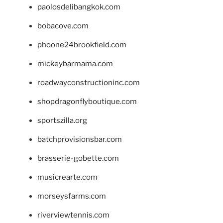
paolosdelibangkok.com
bobacove.com
phoone24brookfield.com
mickeybarmama.com
roadwayconstructioninc.com
shopdragonflyboutique.com
sportszilla.org
batchprovisionsbar.com
brasserie-gobette.com
musicrearte.com
morseysfarms.com
riverviewtennis.com