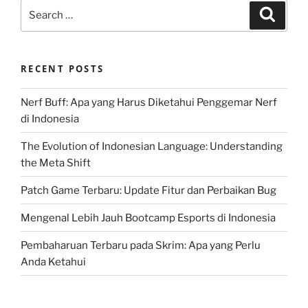
Search
Search
for:
RECENT POSTS
Nerf Buff: Apa yang Harus Diketahui Penggemar Nerf
di Indonesia
The Evolution of Indonesian Language: Understanding
the Meta Shift
Patch Game Terbaru: Update Fitur dan Perbaikan Bug
Mengenal Lebih Jauh Bootcamp Esports di Indonesia
Pembaharuan Terbaru pada Skrim: Apa yang Perlu
Anda Ketahui