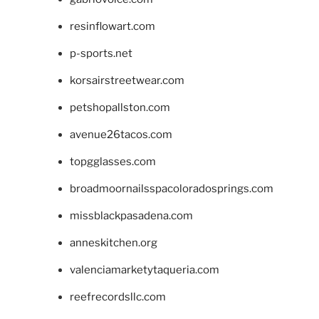
resinflowart.com
p-sports.net
korsairstreetwear.com
petshopallston.com
avenue26tacos.com
topgglasses.com
broadmoornailsspacoloradosprings.com
missblackpasadena.com
anneskitchen.org
valenciamarketytaqueria.com
reefrecordsllc.com