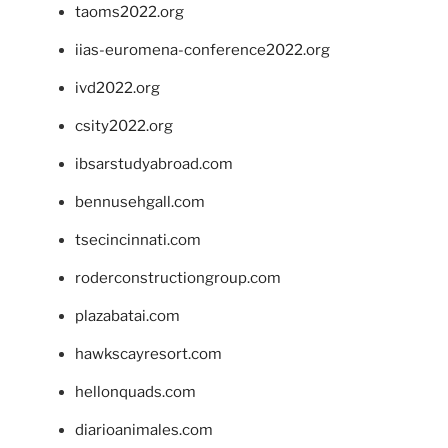
taoms2022.org
iias-euromena-conference2022.org
ivd2022.org
csity2022.org
ibsarstudyabroad.com
bennusehgall.com
tsecincinnati.com
roderconstructiongroup.com
plazabatai.com
hawkscayresort.com
hellonquads.com
diarioanimales.com