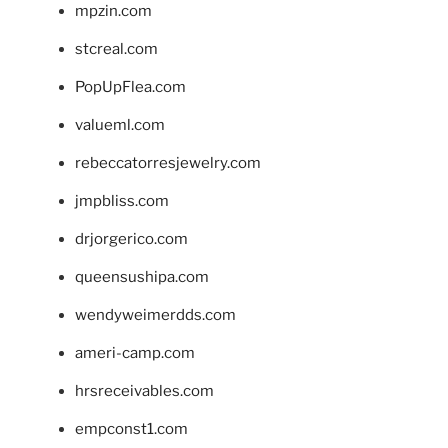
mpzin.com
stcreal.com
PopUpFlea.com
valueml.com
rebeccatorresjewelry.com
jmpbliss.com
drjorgerico.com
queensushipa.com
wendyweimerdds.com
ameri-camp.com
hrsreceivables.com
empconst1.com