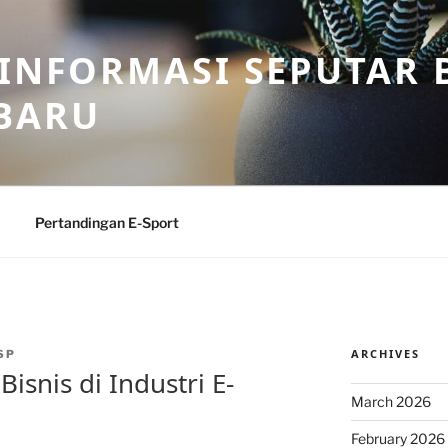
 INFORMASI SEPUTAR B
BARU
Pertandingan E-Sport
ARCHIVES
SP
isnis di Industri E-
March 2026
February 2026