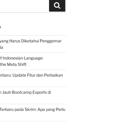
Search
S
 yang Harus Diketahui Penggemar
ia
of Indonesian Language:
the Meta Shift
baru: Update Fitur dan Perbaikan
h Jauh Bootcamp Esports di
erbaru pada Skrim: Apa yang Perlu