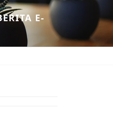
ERITA E-