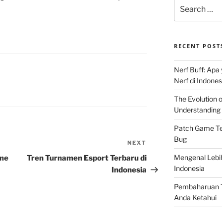
Search
for:
RECENT POST
Nerf Buff: Apa
Nerf di Indones
The Evolution 
Understanding 
Patch Game Ter
Bug
NEXT
Next
Post
Mengenal Lebi
ame
Tren Turnamen Esport Terbaru di
Indonesia
Indonesia
Pembaharuan T
Anda Ketahui