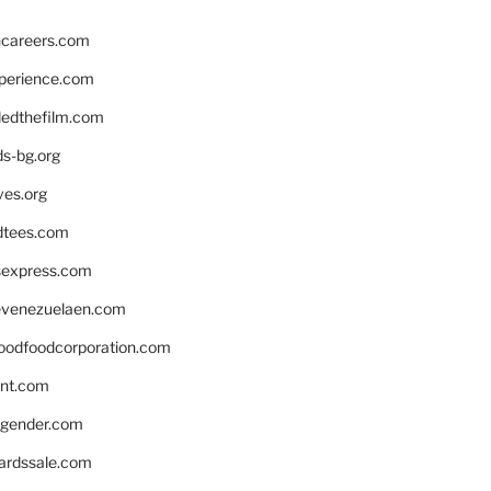
hcareers.com
xperience.com
edthefilm.com
ds-bg.org
ves.org
tees.com
rsexpress.com
venezuelaen.com
oodfoodcorporation.com
nnt.com
gender.com
ardssale.com