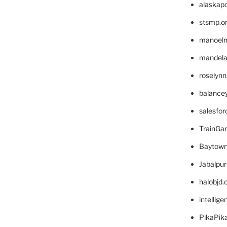
alaskapo
stsmp.o
manoel
mandelae
roselyn
balance
salesfo
TrainG
Baytown
Jabalpu
halobjd
intellig
PikaPik