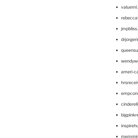
valueml
rebecca
jmpblis
drjorger
queensu
wendyw
ameri-
hrsrece
empcon
cinderel
bigpinkr
inspireh
memming