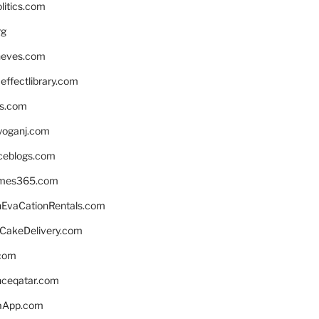
litics.com
rg
neves.com
ffectlibrary.com
ns.com
yoganj.com
rceblogs.com
ames365.com
EvaCationRentals.com
rCakeDelivery.com
.com
enceqatar.com
aApp.com