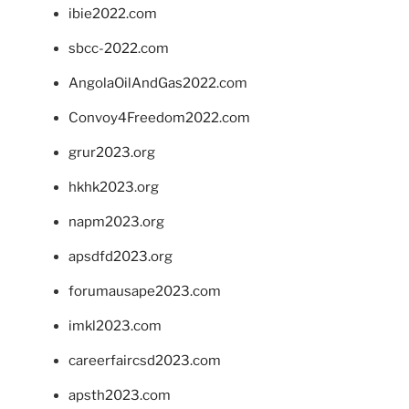
ibie2022.com
sbcc-2022.com
AngolaOilAndGas2022.com
Convoy4Freedom2022.com
grur2023.org
hkhk2023.org
napm2023.org
apsdfd2023.org
forumausape2023.com
imkl2023.com
careerfaircsd2023.com
apsth2023.com