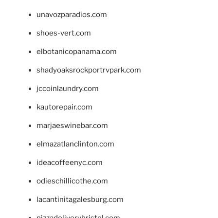
unavozparadios.com
shoes-vert.com
elbotanicopanama.com
shadyoaksrockportrvpark.com
jccoinlaundry.com
kautorepair.com
marjaeswinebar.com
elmazatlanclinton.com
ideacoffeenyc.com
odieschillicothe.com
lacantinitagalesburg.com
pizzadeliverybristol.com