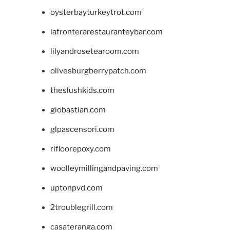
oysterbayturkeytrot.com
lafronterarestauranteybar.com
lilyandrosetearoom.com
olivesburgberrypatch.com
theslushkids.com
giobastian.com
glpascensori.com
rifloorepoxy.com
woolleymillingandpaving.com
uptonpvd.com
2troublegrill.com
casateranga.com