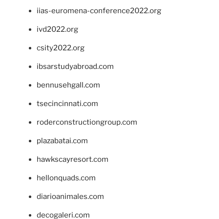
iias-euromena-conference2022.org
ivd2022.org
csity2022.org
ibsarstudyabroad.com
bennusehgall.com
tsecincinnati.com
roderconstructiongroup.com
plazabatai.com
hawkscayresort.com
hellonquads.com
diarioanimales.com
decogaleri.com