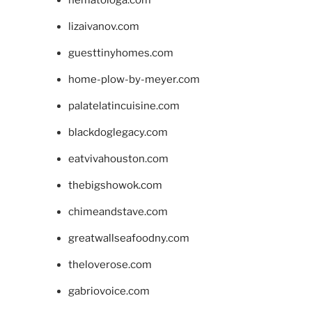
hematologa.com
lizaivanov.com
guesttinyhomes.com
home-plow-by-meyer.com
palatelatincuisine.com
blackdoglegacy.com
eatvivahouston.com
thebigshowok.com
chimeandstave.com
greatwallseafoodny.com
theloverose.com
gabriovoice.com