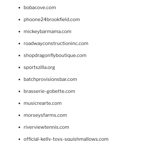
bobacove.com
phoone24brookfield.com
mickeybarmama.com
roadwayconstructioninc.com
shopdragonflyboutique.com
sportszilla.org
batchprovisionsbar.com
brasserie-gobette.com
musicrearte.com
morseysfarms.com
riverviewtennis.com
official-kelly-toys-squishmallows.com