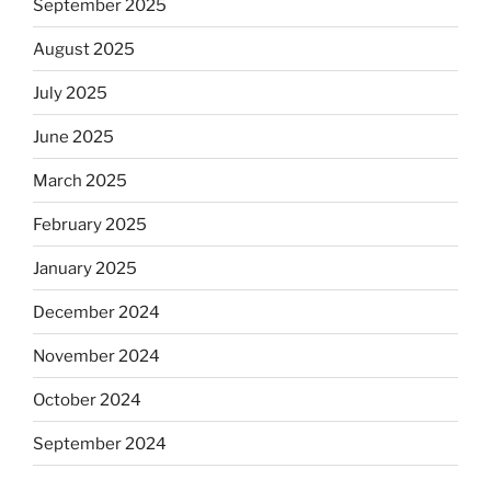
September 2025
August 2025
July 2025
June 2025
March 2025
February 2025
January 2025
December 2024
November 2024
October 2024
September 2024