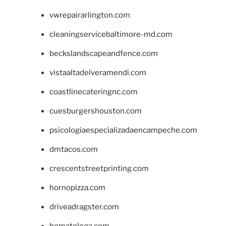
vwrepairarlington.com
cleaningservicebaltimore-md.com
beckslandscapeandfence.com
vistaaltadelveramendi.com
coastlinecateringnc.com
cuesburgershouston.com
psicologiaespecializadaencampeche.com
dmtacos.com
crescentstreetprinting.com
hornopizza.com
driveadragster.com