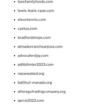
leesfamilyfoods.com
lewis-lewis-cpas.com
eleontennis.com
cyetus.com
bradfordshops.com
almadenranchsanjose.com
advocatevijay.com
adlibilimler2023.com
naswwebed.org
balithut-manado.org
alteregotradingcompany.org
aprce2022.com