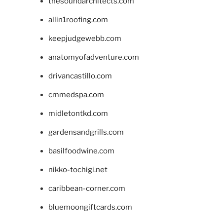
thesoundarchitects.com
allin1roofing.com
keepjudgewebb.com
anatomyofadventure.com
drivancastillo.com
cmmedspa.com
midletontkd.com
gardensandgrills.com
basilfoodwine.com
nikko-tochigi.net
caribbean-corner.com
bluemoongiftcards.com