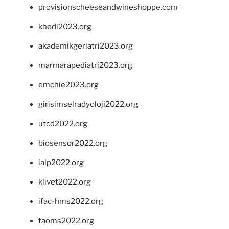
provisionscheeseandwineshoppe.com
khedi2023.org
akademikgeriatri2023.org
marmarapediatri2023.org
emchie2023.org
girisimselradyoloji2022.org
utcd2022.org
biosensor2022.org
ialp2022.org
klivet2022.org
ifac-hms2022.org
taoms2022.org