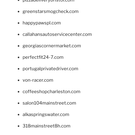
greenstarsmogcheck.com
happypawspl.com
callahansautoservicecenter.com
georgiascornermarket.com
perfectfit24-7.com
portugalprivatedriver.com
von-racer.com
coffeeshopcharleston.com
salon104mainstreet.com
alkaspringswater.com
318mainstreet8h.com