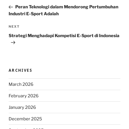
navigation
Post
Peran Teknologi dalam Mendorong Pertumbuhan
Industri E-Sport Adalah
Next
NEXT
Post
Strategi Menghadapi Kompetisi E-Sport di Indonesia
ARCHIVES
March 2026
February 2026
January 2026
December 2025