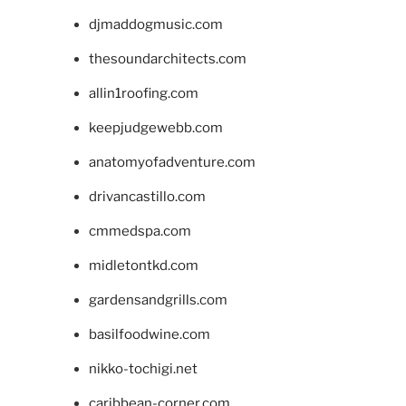
djmaddogmusic.com
thesoundarchitects.com
allin1roofing.com
keepjudgewebb.com
anatomyofadventure.com
drivancastillo.com
cmmedspa.com
midletontkd.com
gardensandgrills.com
basilfoodwine.com
nikko-tochigi.net
caribbean-corner.com