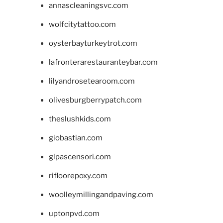
annascleaningsvc.com
wolfcitytattoo.com
oysterbayturkeytrot.com
lafronterarestauranteybar.com
lilyandrosetearoom.com
olivesburgberrypatch.com
theslushkids.com
giobastian.com
glpascensori.com
rifloorepoxy.com
woolleymillingandpaving.com
uptonpvd.com