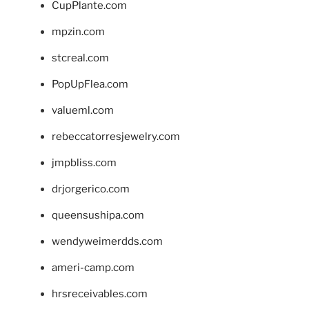
CupPlante.com
mpzin.com
stcreal.com
PopUpFlea.com
valueml.com
rebeccatorresjewelry.com
jmpbliss.com
drjorgerico.com
queensushipa.com
wendyweimerdds.com
ameri-camp.com
hrsreceivables.com