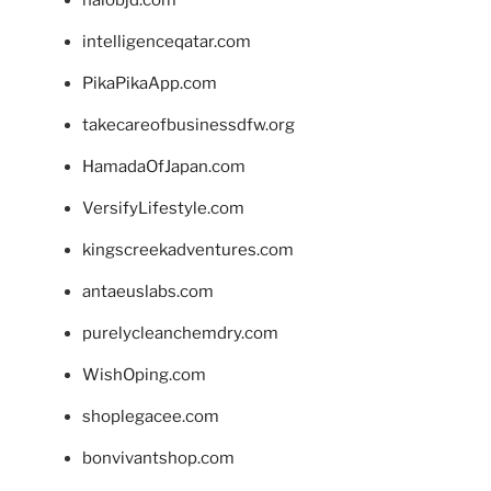
intelligenceqatar.com
PikaPikaApp.com
takecareofbusinessdfw.org
HamadaOfJapan.com
VersifyLifestyle.com
kingscreekadventures.com
antaeuslabs.com
purelycleanchemdry.com
WishOping.com
shoplegacee.com
bonvivantshop.com