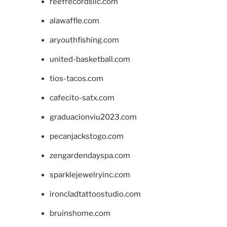
reefrecordsllc.com
alawaffle.com
aryouthfishing.com
united-basketball.com
tios-tacos.com
cafecito-satx.com
graduacionviu2023.com
pecanjackstogo.com
zengardendayspa.com
sparklejewelryinc.com
ironcladtattoostudio.com
bruinshome.com