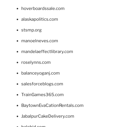
hoverboardssale.com
alaskapolitics.com
stsmp.org
manoelneves.com
mandelaeffectlibrary.com
roselynns.com
balanceyoganj.com
salesforceblogs.com
TrainGames365.com
BaytownEvaCationRentals.com
JabalpurCakeDelivery.com
halobjd.com