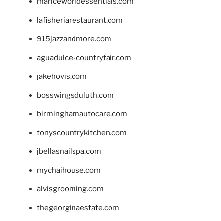
mariceworldessentials.com
lafisheriarestaurant.com
915jazzandmore.com
aguadulce-countryfair.com
jakehovis.com
bosswingsduluth.com
birminghamautocare.com
tonyscountrykitchen.com
jbellasnailspa.com
mychaihouse.com
alvisgrooming.com
thegeorginaestate.com