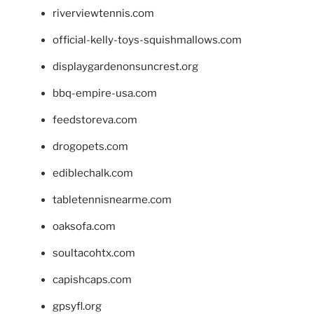
riverviewtennis.com
official-kelly-toys-squishmallows.com
displaygardenonsuncrest.org
bbq-empire-usa.com
feedstoreva.com
drogopets.com
ediblechalk.com
tabletennisnearme.com
oaksofa.com
soultacohtx.com
capishcaps.com
gpsyfl.org