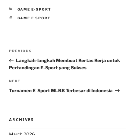
CATEGORIES
GAME E-SPORT
TAGS
GAME E SPORT
Post
Previous
PREVIOUS
navigation
Post
Langkah-langkah Membuat Kertas Kerja untuk
Pertandingan E-Sport yang Sukses
Next
NEXT
Post
Turnamen E-Sport MLBB Terbesar di Indonesia
ARCHIVES
March 2026