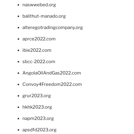
naswwebed.org
balithut-manado.org
alteregotradingcompany.org
aprce2022.com
ibie2022.com
sbcc-2022.com
AngolaOilAndGas2022.com
Convoy4Freedom2022.com
grur2023.org
hkhk2023.org
napm2023.org
apsdfd2023.org