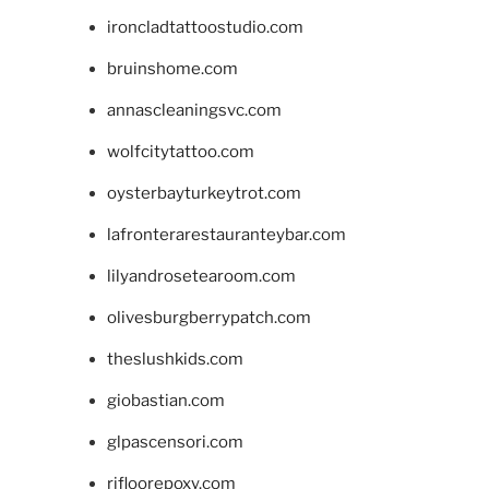
ironcladtattoostudio.com
bruinshome.com
annascleaningsvc.com
wolfcitytattoo.com
oysterbayturkeytrot.com
lafronterarestauranteybar.com
lilyandrosetearoom.com
olivesburgberrypatch.com
theslushkids.com
giobastian.com
glpascensori.com
rifloorepoxy.com