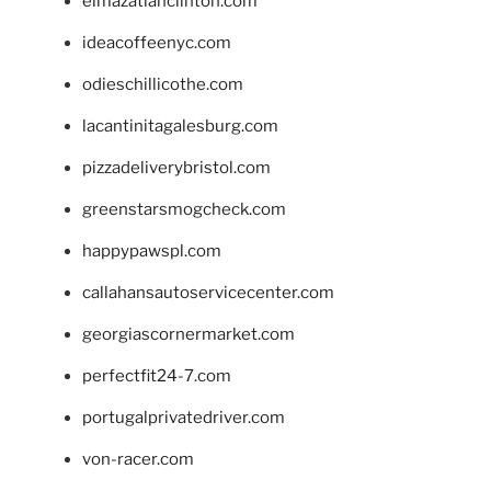
elmazatlanclinton.com
ideacoffeenyc.com
odieschillicothe.com
lacantinitagalesburg.com
pizzadeliverybristol.com
greenstarsmogcheck.com
happypawspl.com
callahansautoservicecenter.com
georgiascornermarket.com
perfectfit24-7.com
portugalprivatedriver.com
von-racer.com