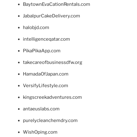
BaytownEvaCationRentals.com
JabalpurCakeDelivery.com
halobjd.com
intelligenceqatar.com
PikaPikaApp.com
takecareofbusinessdfw.org
HamadaOfJapan.com
VersifyLifestyle.com
kingscreekadventures.com
antaeuslabs.com
purelycleanchemdry.com
WishOping.com