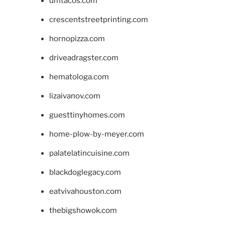
dmtacos.com
crescentstreetprinting.com
hornopizza.com
driveadragster.com
hematologa.com
lizaivanov.com
guesttinyhomes.com
home-plow-by-meyer.com
palatelatincuisine.com
blackdoglegacy.com
eatvivahouston.com
thebigshowok.com