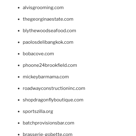
alvisgrooming.com
thegeorginaestate.com
blythewoodseafood.com
paolosdelibangkok.com
bobacove.com
phoone24brookfield.com
mickeybarmama.com
roadwayconstructioninc.com
shopdragonflyboutique.com
sportszilla.org
batchprovisionsbar.com
brasserie-gobette.com