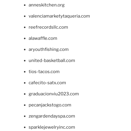
anneskitchen.org
valenciamarketytaqueria.com
reefrecordsllc.com
alawaffle.com
aryouthfishing.com
united-basketball.com
tios-tacos.com
cafecito-satx.com
graduacionviu2023.com
pecanjackstogo.com
zengardendayspa.com
sparklejewelryinc.com