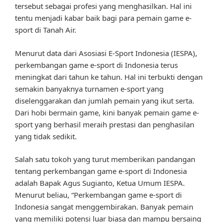
tersebut sebagai profesi yang menghasilkan. Hal ini
tentu menjadi kabar baik bagi para pemain game e-
sport di Tanah Air.
Menurut data dari Asosiasi E-Sport Indonesia (IESPA),
perkembangan game e-sport di Indonesia terus
meningkat dari tahun ke tahun. Hal ini terbukti dengan
semakin banyaknya turnamen e-sport yang
diselenggarakan dan jumlah pemain yang ikut serta.
Dari hobi bermain game, kini banyak pemain game e-
sport yang berhasil meraih prestasi dan penghasilan
yang tidak sedikit.
Salah satu tokoh yang turut memberikan pandangan
tentang perkembangan game e-sport di Indonesia
adalah Bapak Agus Sugianto, Ketua Umum IESPA.
Menurut beliau, “Perkembangan game e-sport di
Indonesia sangat menggembirakan. Banyak pemain
yang memiliki potensi luar biasa dan mampu bersaing