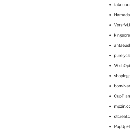
takecar
Hamada
VersifyL
kingscr
antaeus
purelyc
WishOp
shopleg
bonviva
CupPlan
mpzin.c
stcreal.
PopUpFl