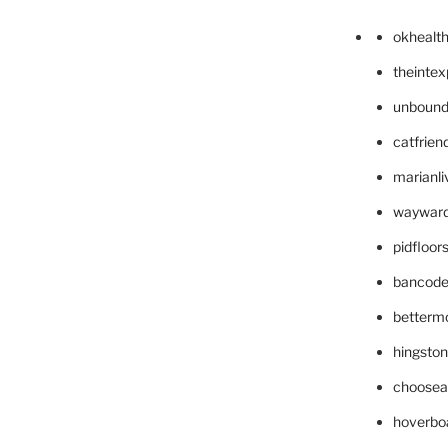
okhealt
theinte
unbound
catfrien
marianli
wayward
pidfloo
bancode
betterm
hingsto
choosea
hoverbo