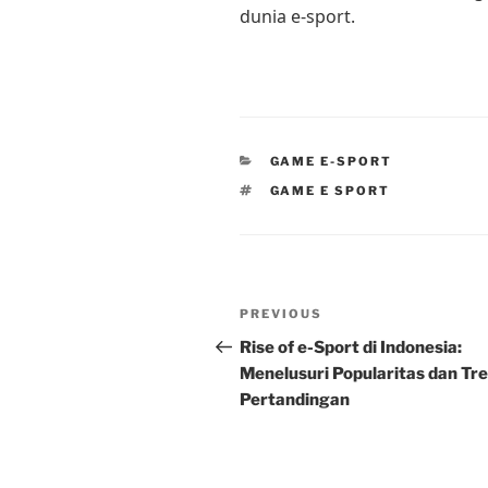
dunia e-sport.
CATEGORIES
GAME E-SPORT
TAGS
GAME E SPORT
Post
Previous
PREVIOUS
navigation
Post
Rise of e-Sport di Indonesia:
Menelusuri Popularitas dan Tr
Pertandingan