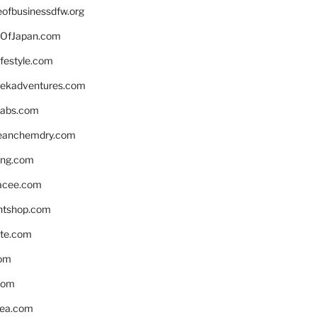
eofbusinessdfw.org
OfJapan.com
ifestyle.com
eekadventures.com
labs.com
leanchemdry.com
ing.com
acee.com
ntshop.com
te.com
om
com
ea.com