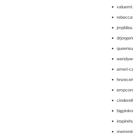
valueml
rebecca
jmpblis
drjorger
queensu
wendyw
ameri-
hrsrece
empcon
cinderel
bigpinkr
inspireh
memming