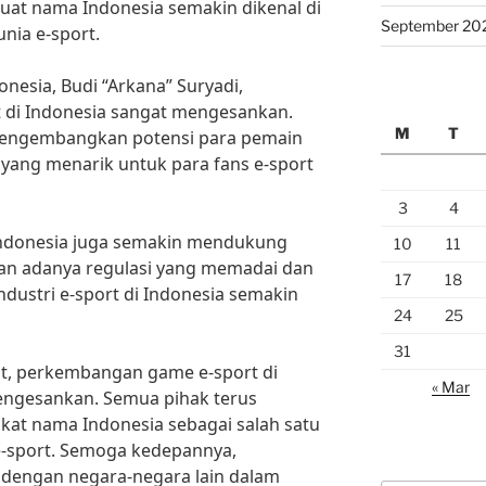
buat nama Indonesia semakin dikenal di
September 20
nia e-sport.
nesia, Budi “Arkana” Suryadi,
di Indonesia sangat mengesankan.
M
T
mengembangkan potensi para pemain
yang menarik untuk para fans e-sport
3
4
 Indonesia juga semakin mendukung
10
11
an adanya regulasi yang memadai dan
17
18
industri e-sport di Indonesia semakin
24
25
31
t, perkembangan game e-sport di
« Mar
ngesankan. Semua pihak terus
kat nama Indonesia sebagai salah satu
e-sport. Semoga kedepannya,
g dengan negara-negara lain dalam