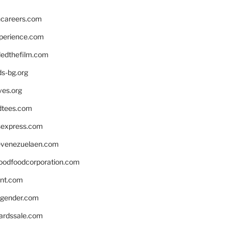
hcareers.com
xperience.com
edthefilm.com
ds-bg.org
ves.org
tees.com
rsexpress.com
venezuelaen.com
oodfoodcorporation.com
nnt.com
gender.com
ardssale.com