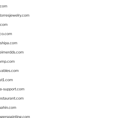
.com
torresjewelry.com
s.com
ico.com
shipa.com
eimerdds.com
camp.com
ivables.com
st1.com
la-support.com
estaurant.com
uahin.com
erspainting.com