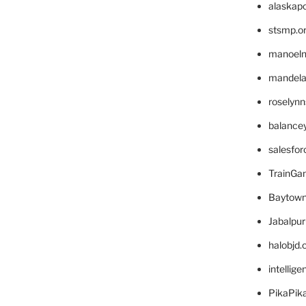
alaskapo
stsmp.o
manoel
mandelae
roselyn
balance
salesfo
TrainG
Baytown
Jabalpu
halobjd
intellig
PikaPik