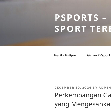
Skip
to
PSPORTS –
content
SPORT TER
Berita E-Sport
Game E-Sport
POSTED
DECEMBER 30, 2024
BY
ADMIN
ON
Perkembangan Gam
yang Mengesanka