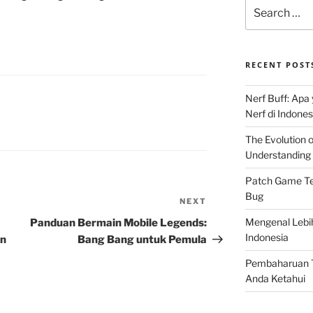
Search
for:
RECENT POST
Nerf Buff: Apa
Nerf di Indones
The Evolution 
Understanding 
Patch Game Ter
Bug
NEXT
Next
Post
Mengenal Lebi
Panduan Bermain Mobile Legends:
Indonesia
en
Bang Bang untuk Pemula
Pembaharuan T
Anda Ketahui