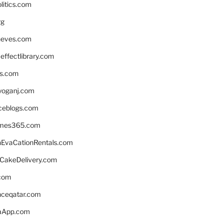
litics.com
rg
neves.com
ffectlibrary.com
ns.com
yoganj.com
rceblogs.com
ames365.com
EvaCationRentals.com
rCakeDelivery.com
.com
enceqatar.com
aApp.com