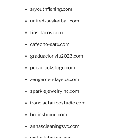
aryouthfishing.com
united-basketball.com
tios-tacos.com
cafecito-satx.com
graduacionviu2023.com
pecanjackstogo.com
zengardendayspa.com
sparklejewelryinc.com
ironcladtattoostudio.com
bruinshome.com
annascleaningsvc.com
wolfcitytattoo.com