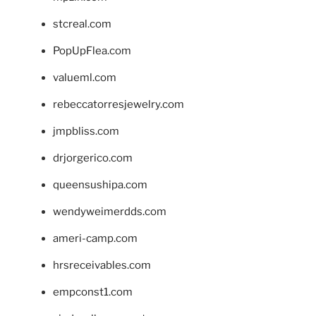
stcreal.com
PopUpFlea.com
valueml.com
rebeccatorresjewelry.com
jmpbliss.com
drjorgerico.com
queensushipa.com
wendyweimerdds.com
ameri-camp.com
hrsreceivables.com
empconst1.com