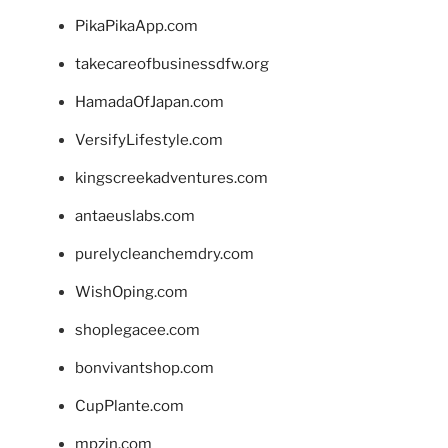
PikaPikaApp.com
takecareofbusinessdfw.org
HamadaOfJapan.com
VersifyLifestyle.com
kingscreekadventures.com
antaeuslabs.com
purelycleanchemdry.com
WishOping.com
shoplegacee.com
bonvivantshop.com
CupPlante.com
mpzin.com