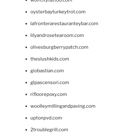
oysterbayturkeytrot.com
lafronterarestauranteybar.com
lilyandrosetearoom.com
olivesburgberrypatch.com
theslushkids.com
giobastian.com
glpascensori.com
rifloorepoxy.com
woolleymillingandpaving.com
uptonpvd.com
2troublegrill.com