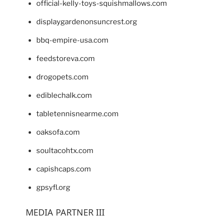
official-kelly-toys-squishmallows.com
displaygardenonsuncrest.org
bbq-empire-usa.com
feedstoreva.com
drogopets.com
ediblechalk.com
tabletennisnearme.com
oaksofa.com
soultacohtx.com
capishcaps.com
gpsyfl.org
MEDIA PARTNER III