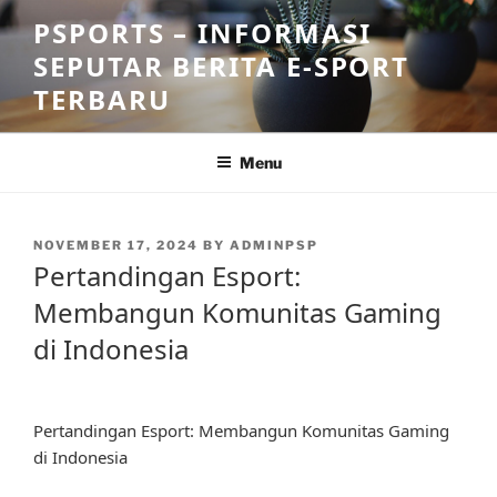
Skip
PSPORTS – INFORMASI
to
SEPUTAR BERITA E-SPORT
content
TERBARU
Menu
POSTED
NOVEMBER 17, 2024
BY
ADMINPSP
ON
Pertandingan Esport:
Membangun Komunitas Gaming
di Indonesia
Pertandingan Esport: Membangun Komunitas Gaming
di Indonesia