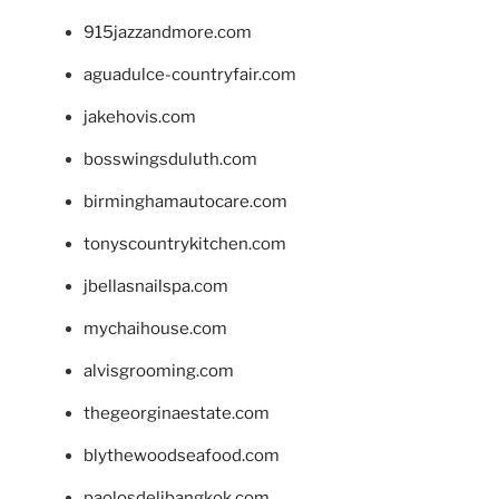
915jazzandmore.com
aguadulce-countryfair.com
jakehovis.com
bosswingsduluth.com
birminghamautocare.com
tonyscountrykitchen.com
jbellasnailspa.com
mychaihouse.com
alvisgrooming.com
thegeorginaestate.com
blythewoodseafood.com
paolosdelibangkok.com