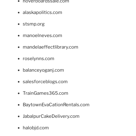
hoverboardssale.com
alaskapolitics.com
stsmp.org
manoelneves.com
mandelaeffectlibrary.com
roselynns.com
balanceyoganj.com
salesforceblogs.com
TrainGames365.com
BaytownEvaCationRentals.com
JabalpurCakeDelivery.com
halobjd.com