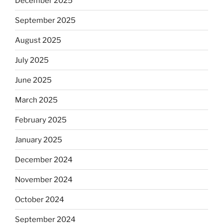
December 2025
September 2025
August 2025
July 2025
June 2025
March 2025
February 2025
January 2025
December 2024
November 2024
October 2024
September 2024