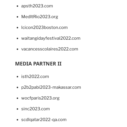
apsth2023.com
MedItRio2023.org
lcicon2023boston.com
waitangidayfestival2022.com
vacancesscolaires2022.com
MEDIA PARTNER II
isth2022.com
p2b2pabi2023-makassar.com
wocfparis2023.org
sinc2023.com
scdlqatar2022-qa.com