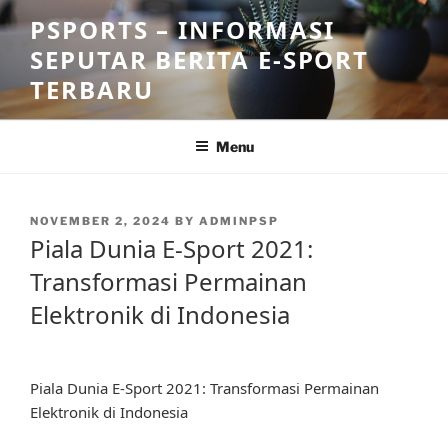
Skip
PSPORTS – INFORMASI
to
SEPUTAR BERITA E-SPORT
content
TERBARU
Menu
POSTED
NOVEMBER 2, 2024
BY
ADMINPSP
ON
Piala Dunia E-Sport 2021:
Transformasi Permainan
Elektronik di Indonesia
Piala Dunia E-Sport 2021: Transformasi Permainan
Elektronik di Indonesia