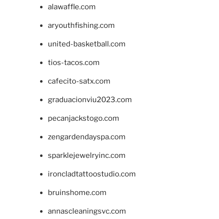
alawaffle.com
aryouthfishing.com
united-basketball.com
tios-tacos.com
cafecito-satx.com
graduacionviu2023.com
pecanjackstogo.com
zengardendayspa.com
sparklejewelryinc.com
ironcladtattoostudio.com
bruinshome.com
annascleaningsvc.com