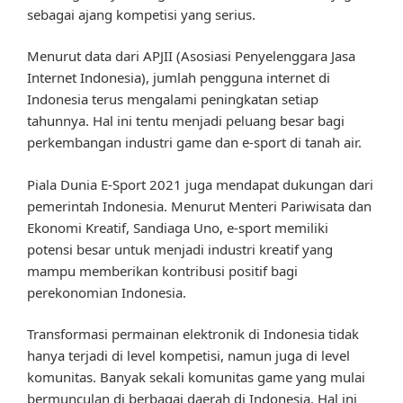
sebagai ajang kompetisi yang serius.
Menurut data dari APJII (Asosiasi Penyelenggara Jasa
Internet Indonesia), jumlah pengguna internet di
Indonesia terus mengalami peningkatan setiap
tahunnya. Hal ini tentu menjadi peluang besar bagi
perkembangan industri game dan e-sport di tanah air.
Piala Dunia E-Sport 2021 juga mendapat dukungan dari
pemerintah Indonesia. Menurut Menteri Pariwisata dan
Ekonomi Kreatif, Sandiaga Uno, e-sport memiliki
potensi besar untuk menjadi industri kreatif yang
mampu memberikan kontribusi positif bagi
perekonomian Indonesia.
Transformasi permainan elektronik di Indonesia tidak
hanya terjadi di level kompetisi, namun juga di level
komunitas. Banyak sekali komunitas game yang mulai
bermunculan di berbagai daerah di Indonesia. Hal ini