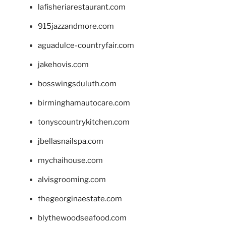
lafisheriarestaurant.com
915jazzandmore.com
aguadulce-countryfair.com
jakehovis.com
bosswingsduluth.com
birminghamautocare.com
tonyscountrykitchen.com
jbellasnailspa.com
mychaihouse.com
alvisgrooming.com
thegeorginaestate.com
blythewoodseafood.com