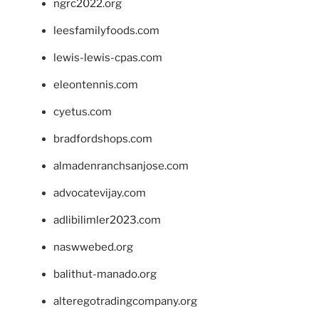
ngrc2022.org
leesfamilyfoods.com
lewis-lewis-cpas.com
eleontennis.com
cyetus.com
bradfordshops.com
almadenranchsanjose.com
advocatevijay.com
adlibilimler2023.com
naswwebed.org
balithut-manado.org
alteregotradingcompany.org