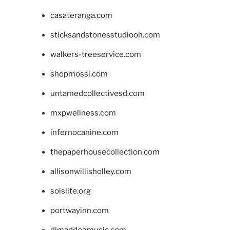
casateranga.com
sticksandstonesstudiooh.com
walkers-treeservice.com
shopmossi.com
untamedcollectivesd.com
mxpwellness.com
infernocanine.com
thepaperhousecollection.com
allisonwillisholley.com
solslite.org
portwayinn.com