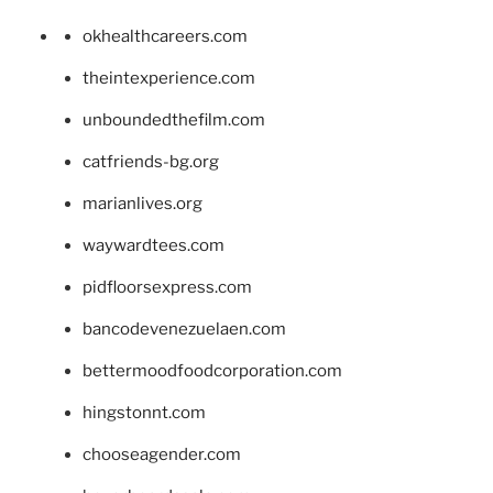
okhealthcareers.com
theintexperience.com
unboundedthefilm.com
catfriends-bg.org
marianlives.org
waywardtees.com
pidfloorsexpress.com
bancodevenezuelaen.com
bettermoodfoodcorporation.com
hingstonnt.com
chooseagender.com