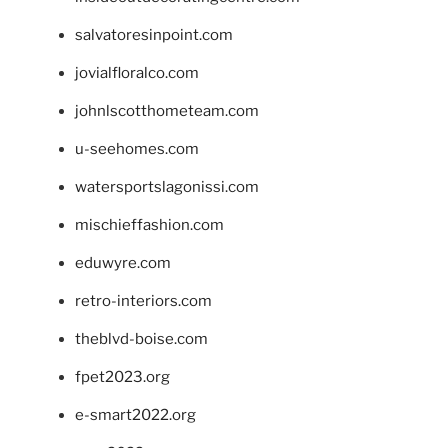
salvatoresinpoint.com
jovialfloralco.com
johnlscotthometeam.com
u-seehomes.com
watersportslagonissi.com
mischieffashion.com
eduwyre.com
retro-interiors.com
theblvd-boise.com
fpet2023.org
e-smart2022.org