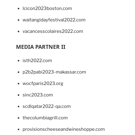
lcicon2023boston.com
waitangidayfestival2022.com
vacancesscolaires2022.com
MEDIA PARTNER II
isth2022.com
p2b2pabi2023-makassar.com
wocfparis2023.org
sinc2023.com
scdlqatar2022-qa.com
thecolumbiagrill.com
provisionscheeseandwineshoppe.com