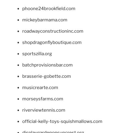
phoone24brookfield.com
mickeybarmama.com
roadwayconstructioninc.com
shopdragonflyboutique.com
sportszilla.org
batchprovisionsbar.com
brasserie-gobette.com
musicrearte.com
morseysfarms.com
riverviewtennis.com
official-kelly-toys-squishmallows.com
displaygardenonsuncrest.org