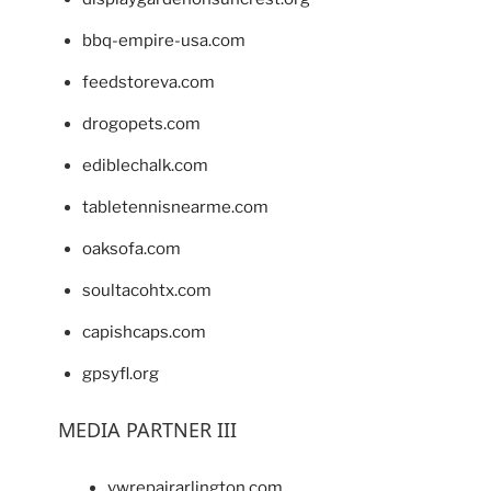
bbq-empire-usa.com
feedstoreva.com
drogopets.com
ediblechalk.com
tabletennisnearme.com
oaksofa.com
soultacohtx.com
capishcaps.com
gpsyfl.org
MEDIA PARTNER III
vwrepairarlington.com