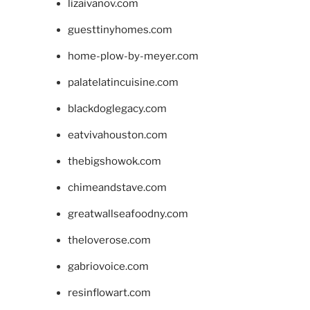
lizaivanov.com
guesttinyhomes.com
home-plow-by-meyer.com
palatelatincuisine.com
blackdoglegacy.com
eatvivahouston.com
thebigshowok.com
chimeandstave.com
greatwallseafoodny.com
theloverose.com
gabriovoice.com
resinflowart.com