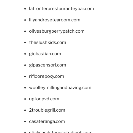
lafronterarestauranteybar.com
lilyandrosetearoom.com
olivesburgberrypatch.com
theslushkids.com
giobastian.com
glpascensori.com
rifloorepoxy.com
woolleymillingandpaving.com
uptonpvd.com
2troublegrill.com
casateranga.com
sticksandstonesstudiooh.com