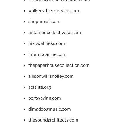
walkers-treeservice.com
shopmossi.com
untamedcollectivesd.com
mxpwellness.com
infernocanine.com
thepaperhousecollection.com
allisonwillisholley.com
solslite.org
portwayinn.com
djmaddogmusic.com
thesoundarchitects.com