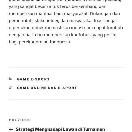
yang sangat besar untuk terus berkembang dan
memberikan manfaat bagi masyarakat. Dukungan dari
pemerintah, stakeholder, dan masyarakat luas sangat
diperlukan untuk memastikan industri ini dapat tumbuh
dengan baik dan memberikan kontribusi yang positif
bagi perekonomian Indonesia.
CATEGORIES
GAME E-SPORT
TAGS
GAME ONLINE DAN E-SPORT
Post
Previous
PREVIOUS
navigation
Post
Strategi Menghadapi Lawan di Turnamen