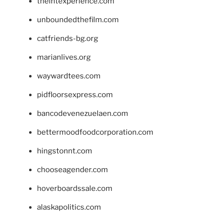
theintexperience.com
unboundedthefilm.com
catfriends-bg.org
marianlives.org
waywardtees.com
pidfloorsexpress.com
bancodevenezuelaen.com
bettermoodfoodcorporation.com
hingstonnt.com
chooseagender.com
hoverboardssale.com
alaskapolitics.com