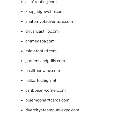
allin1roofing.com
keepjudgewebb.com
anatomyofadventure.com
drivancastillo.com
cmmedspa.com
midletontkd.com
gardensandgrills.com
basilfoodwine.com
nikko-tochigi.net
caribbean-corner.com
bluemoongiftcards.com
rivercitysteampunkexpo.com