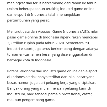
meningkat dan terus berkembang dari tahun ke tahun.
Dalam beberapa tahun terakhir, industri game online
dan e-sport di Indonesia telah menunjukkan
pertumbuhan yang pesat.
Menurut data dari Asosiasi Game Indonesia (AGI), nilai
pasar game online di Indonesia diperkirakan mencapai
2,2 triliun rupiah pada tahun 2020. Sementara itu,
industri e-sport juga terus berkembang dengan adanya
turnamen-turnamen besar yang diselenggarakan di
berbagai kota di Indonesia.
Potensi ekonomi dari industri game online dan e-sport
di Indonesia tidak hanya terlihat dari nilai pasar yang
besar, namun juga dari peluang kerja yang diciptakan.
Banyak orang yang mulai mencari peluang karir di
industri ini, baik sebagai pemain profesional, caster,
maupun pengembang game.