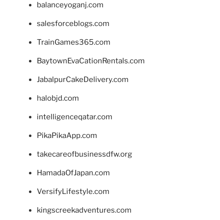
balanceyoganj.com
salesforceblogs.com
TrainGames365.com
BaytownEvaCationRentals.com
JabalpurCakeDelivery.com
halobjd.com
intelligenceqatar.com
PikaPikaApp.com
takecareofbusinessdfw.org
HamadaOfJapan.com
VersifyLifestyle.com
kingscreekadventures.com