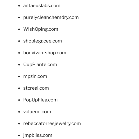
antaeuslabs.com
purelycleanchemdry.com
WishOping.com
shoplegacee.com
bonvivantshop.com
CupPlante.com
mpzin.com
stcreal.com
PopUpFlea.com
valueml.com
rebeccatorresjewelry.com
jmpbliss.com