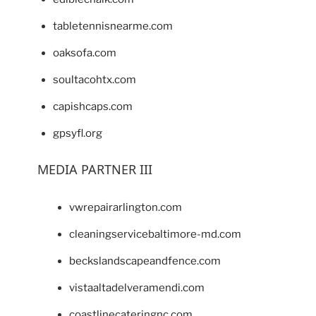
tabletennisnearme.com
oaksofa.com
soultacohtx.com
capishcaps.com
gpsyfl.org
MEDIA PARTNER III
vwrepairarlington.com
cleaningservicebaltimore-md.com
beckslandscapeandfence.com
vistaaltadelveramendi.com
coastlinecateringnc.com