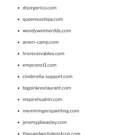
drjorgerico.com
queensushipa.com
wendyweimerdds.com
ameri-camp.com
hrsreceivables.com
empconst1.com
cinderella-support.com
bigpinkrestaurant.com
inspirehuahin.com
memmingerspainting.com
jeremypbeasley.com
thesandwichdepotcos.com