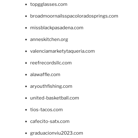
topgglasses.com
broadmoornailsspacoloradosprings.com
missblackpasadena.com
anneskitchen.org
valenciamarketytaqueria.com
reefrecordsllc.com
alawaffle.com
aryouthfishing.com
united-basketball.com
tios-tacos.com
cafecito-satx.com
graduacionviu2023.com