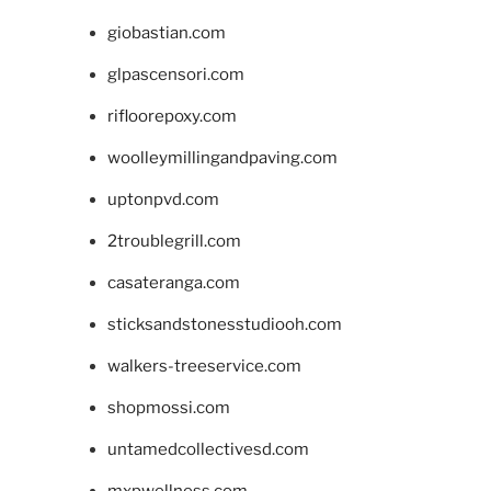
giobastian.com
glpascensori.com
rifloorepoxy.com
woolleymillingandpaving.com
uptonpvd.com
2troublegrill.com
casateranga.com
sticksandstonesstudiooh.com
walkers-treeservice.com
shopmossi.com
untamedcollectivesd.com
mxpwellness.com