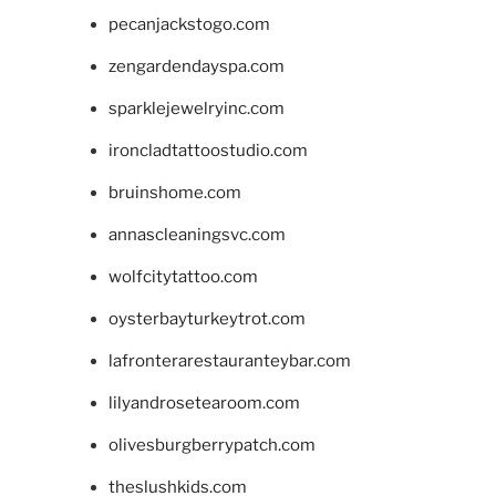
pecanjackstogo.com
zengardendayspa.com
sparklejewelryinc.com
ironcladtattoostudio.com
bruinshome.com
annascleaningsvc.com
wolfcitytattoo.com
oysterbayturkeytrot.com
lafronterarestauranteybar.com
lilyandrosetearoom.com
olivesburgberrypatch.com
theslushkids.com