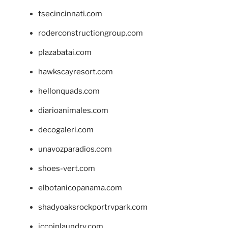
tsecincinnati.com
roderconstructiongroup.com
plazabatai.com
hawkscayresort.com
hellonquads.com
diarioanimales.com
decogaleri.com
unavozparadios.com
shoes-vert.com
elbotanicopanama.com
shadyoaksrockportrvpark.com
jccoinlaundry.com