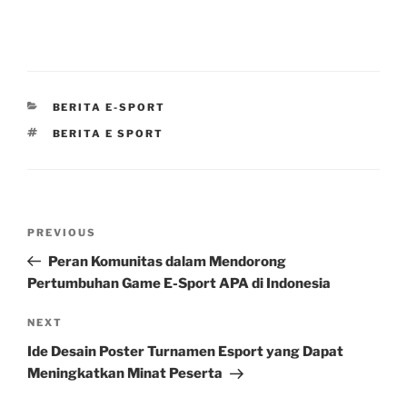
CATEGORIES
BERITA E-SPORT
TAGS
BERITA E SPORT
Post
Previous
PREVIOUS
navigation
Post
Peran Komunitas dalam Mendorong
Pertumbuhan Game E-Sport APA di Indonesia
Next
NEXT
Post
Ide Desain Poster Turnamen Esport yang Dapat
Meningkatkan Minat Peserta