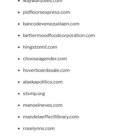
waywardtees.com
pidfloorsexpress.com
bancodevenezuelaen.com
bettermoodfoodcorporation.com
hingstonnt.com
chooseagender.com
hoverboardssale.com
alaskapolitics.com
stsmp.org
manoelneves.com
mandelaeffectlibrary.com
roselynns.com