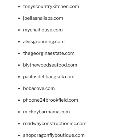
tonyscountrykitchen.com
jbellasnailspa.com
mychaihouse.com
alvisgrooming.com
thegeorginaestate.com
blythewoodseafood.com
paolosdelibangkok.com
bobacove.com
phoone24brookfield.com
mickeybarmama.com
roadwayconstructioninc.com
shopdragonflyboutique.com