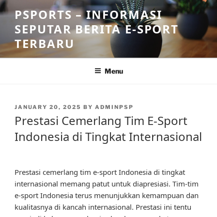
Skip
PSPORTS – INFORMASI
to
SEPUTAR BERITA E-SPORT
content
TERBARU
Menu
POSTED
JANUARY 20, 2025
BY
ADMINPSP
ON
Prestasi Cemerlang Tim E-Sport
Indonesia di Tingkat Internasional
Prestasi cemerlang tim e-sport Indonesia di tingkat
internasional memang patut untuk diapresiasi. Tim-tim
e-sport Indonesia terus menunjukkan kemampuan dan
kualitasnya di kancah internasional. Prestasi ini tentu