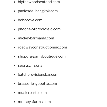
blythewoodseafood.com
paolosdelibangkok.com
bobacove.com
phoone24brookfield.com
mickeybarmama.com
roadwayconstructioninc.com
shopdragonflyboutique.com
sportszilla.org
batchprovisionsbar.com
brasserie-gobette.com
musicrearte.com
morseysfarms.com