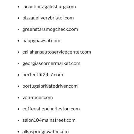
lacantinitagalesburg.com
pizzadeliverybristol.com
greenstarsmogcheck.com
happypawspl.com
callahansautoservicecenter.com
georgiascornermarket.com
perfectfit24-7.com
portugalprivatedriver.com
von-racer.com
coffeeshopcharleston.com
salon104mainstreet.com
alkaspringswater.com