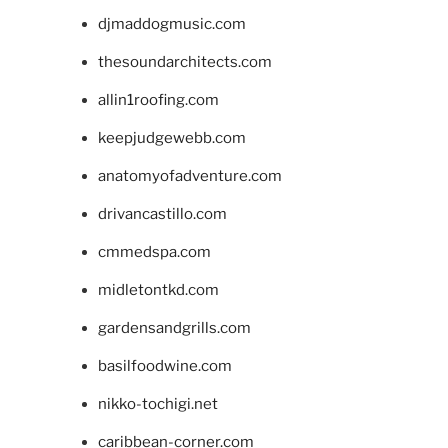
djmaddogmusic.com
thesoundarchitects.com
allin1roofing.com
keepjudgewebb.com
anatomyofadventure.com
drivancastillo.com
cmmedspa.com
midletontkd.com
gardensandgrills.com
basilfoodwine.com
nikko-tochigi.net
caribbean-corner.com