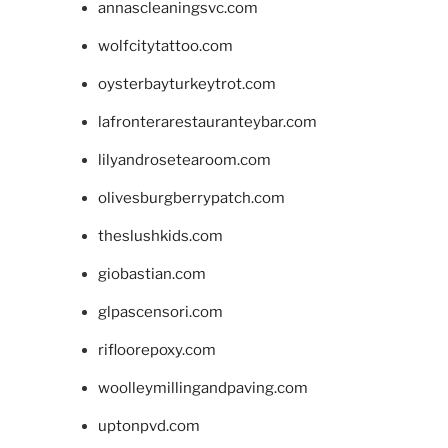
annascleaningsvc.com
wolfcitytattoo.com
oysterbayturkeytrot.com
lafronterarestauranteybar.com
lilyandrosetearoom.com
olivesburgberrypatch.com
theslushkids.com
giobastian.com
glpascensori.com
rifloorepoxy.com
woolleymillingandpaving.com
uptonpvd.com