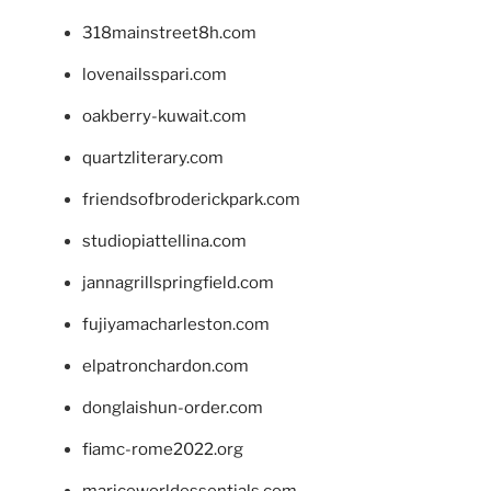
318mainstreet8h.com
lovenailsspari.com
oakberry-kuwait.com
quartzliterary.com
friendsofbroderickpark.com
studiopiattellina.com
jannagrillspringfield.com
fujiyamacharleston.com
elpatronchardon.com
donglaishun-order.com
fiamc-rome2022.org
mariceworldessentials.com