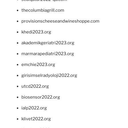
thecolumbiagrill.com
provisionscheeseandwineshoppe.com
khedi2023.org
akademikgeriatri2023.org
marmarapediatri2023.org
emchie2023.org
girisimselradyoloji2022.org
utcd2022.org
biosensor2022.org
ialp2022.org
klivet2022.org