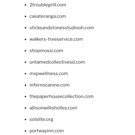
2troublegrill.com
casateranga.com
sticksandstonesstudiooh.com
walkers-treeservice.com
shopmossi.com
untamedcollectivesd.com
mxpwellness.com
infernocanine.com
thepaperhousecollection.com
allisonwillisholley.com
solslite.org
portwayinn.com