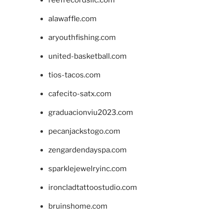
reefrecordsllc.com
alawaffle.com
aryouthfishing.com
united-basketball.com
tios-tacos.com
cafecito-satx.com
graduacionviu2023.com
pecanjackstogo.com
zengardendayspa.com
sparklejewelryinc.com
ironcladtattoostudio.com
bruinshome.com