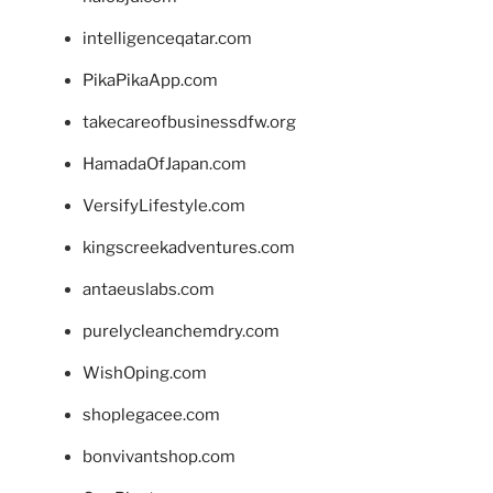
intelligenceqatar.com
PikaPikaApp.com
takecareofbusinessdfw.org
HamadaOfJapan.com
VersifyLifestyle.com
kingscreekadventures.com
antaeuslabs.com
purelycleanchemdry.com
WishOping.com
shoplegacee.com
bonvivantshop.com