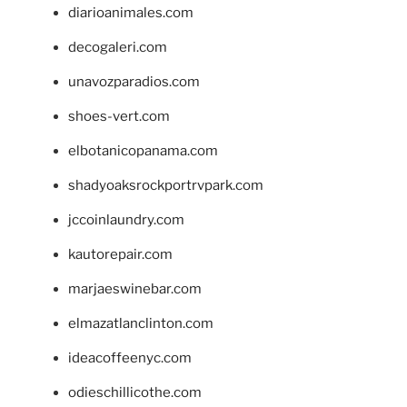
diarioanimales.com
decogaleri.com
unavozparadios.com
shoes-vert.com
elbotanicopanama.com
shadyoaksrockportrvpark.com
jccoinlaundry.com
kautorepair.com
marjaeswinebar.com
elmazatlanclinton.com
ideacoffeenyc.com
odieschillicothe.com