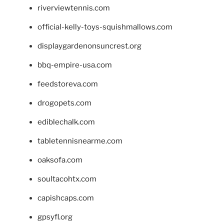
riverviewtennis.com
official-kelly-toys-squishmallows.com
displaygardenonsuncrest.org
bbq-empire-usa.com
feedstoreva.com
drogopets.com
ediblechalk.com
tabletennisnearme.com
oaksofa.com
soultacohtx.com
capishcaps.com
gpsyfl.org