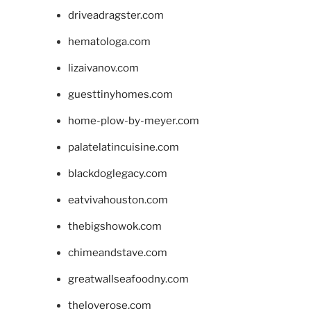
driveadragster.com
hematologa.com
lizaivanov.com
guesttinyhomes.com
home-plow-by-meyer.com
palatelatincuisine.com
blackdoglegacy.com
eatvivahouston.com
thebigshowok.com
chimeandstave.com
greatwallseafoodny.com
theloverose.com