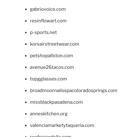
gabriovoice.com
resinflowart.com
p-sports.net
korsairstreetwear.com
petshopallston.com
avenue26tacos.com
topgglasses.com
broadmoornailsspacoloradosprings.com
missblackpasadena.com
anneskitchen.org
valenciamarketytaqueria.com