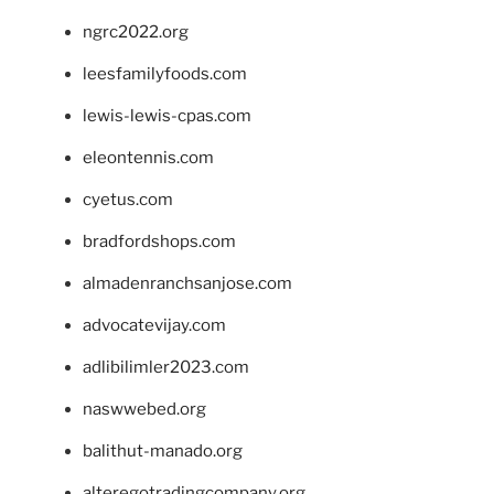
ngrc2022.org
leesfamilyfoods.com
lewis-lewis-cpas.com
eleontennis.com
cyetus.com
bradfordshops.com
almadenranchsanjose.com
advocatevijay.com
adlibilimler2023.com
naswwebed.org
balithut-manado.org
alteregotradingcompany.org