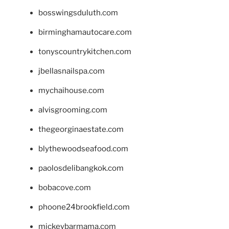
bosswingsduluth.com
birminghamautocare.com
tonyscountrykitchen.com
jbellasnailspa.com
mychaihouse.com
alvisgrooming.com
thegeorginaestate.com
blythewoodseafood.com
paolosdelibangkok.com
bobacove.com
phoone24brookfield.com
mickeybarmama.com