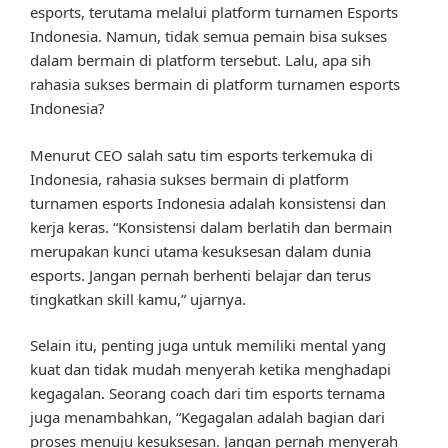
esports, terutama melalui platform turnamen Esports
Indonesia. Namun, tidak semua pemain bisa sukses
dalam bermain di platform tersebut. Lalu, apa sih
rahasia sukses bermain di platform turnamen esports
Indonesia?
Menurut CEO salah satu tim esports terkemuka di
Indonesia, rahasia sukses bermain di platform
turnamen esports Indonesia adalah konsistensi dan
kerja keras. “Konsistensi dalam berlatih dan bermain
merupakan kunci utama kesuksesan dalam dunia
esports. Jangan pernah berhenti belajar dan terus
tingkatkan skill kamu,” ujarnya.
Selain itu, penting juga untuk memiliki mental yang
kuat dan tidak mudah menyerah ketika menghadapi
kegagalan. Seorang coach dari tim esports ternama
juga menambahkan, “Kegagalan adalah bagian dari
proses menuju kesuksesan. Jangan pernah menyerah