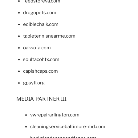
feedstoreva.com
drogopets.com
ediblechalk.com
tabletennisnearme.com
oaksofa.com
soultacohtx.com
capishcaps.com
gpsyfl.org
MEDIA PARTNER III
vwrepairarlington.com
cleaningservicebaltimore-md.com