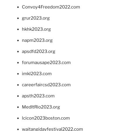
Convoy4Freedom2022.com
grur2023.org
hkhk2023.org
napm2023.org
apsdfd2023.org
forumausape2023.com
imkl2023.com
careerfaircsd2023.com
apsth2023.com
MedItRio2023.org
lcicon2023boston.com
waitangidayfestival2022.com