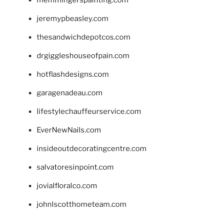
jeremypbeasley.com
thesandwichdepotcos.com
drgiggleshouseofpain.com
hotflashdesigns.com
garagenadeau.com
lifestylechauffeurservice.com
EverNewNails.com
insideoutdecoratingcentre.com
salvatoresinpoint.com
jovialfloralco.com
johnlscotthometeam.com