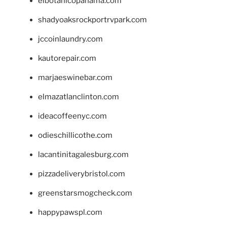
elbotanicopanama.com
shadyoaksrockportrvpark.com
jccoinlaundry.com
kautorepair.com
marjaeswinebar.com
elmazatlanclinton.com
ideacoffeenyc.com
odieschillicothe.com
lacantinitagalesburg.com
pizzadeliverybristol.com
greenstarsmogcheck.com
happypawspl.com