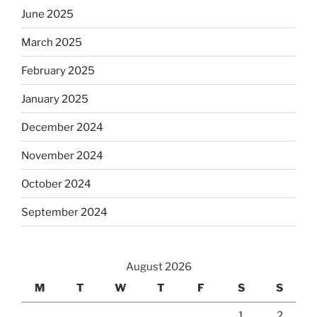
June 2025
March 2025
February 2025
January 2025
December 2024
November 2024
October 2024
September 2024
August 2026
M
T
W
T
F
S
S
1
2