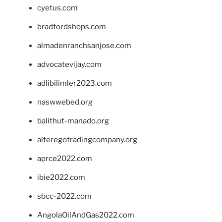
cyetus.com
bradfordshops.com
almadenranchsanjose.com
advocatevijay.com
adlibilimler2023.com
naswwebed.org
balithut-manado.org
alteregotradingcompany.org
aprce2022.com
ibie2022.com
sbcc-2022.com
AngolaOilAndGas2022.com