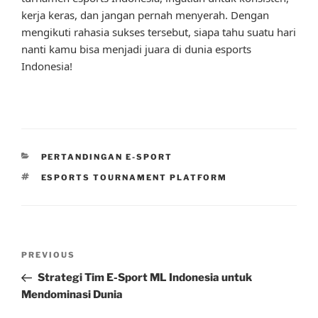
kerja keras, dan jangan pernah menyerah. Dengan
mengikuti rahasia sukses tersebut, siapa tahu suatu hari
nanti kamu bisa menjadi juara di dunia esports
Indonesia!
CATEGORIES
PERTANDINGAN E-SPORT
TAGS
ESPORTS TOURNAMENT PLATFORM
Post
Previous
PREVIOUS
navigation
Post
Strategi Tim E-Sport ML Indonesia untuk
Mendominasi Dunia