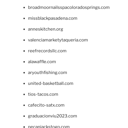
broadmoornailsspacoloradosprings.com
missblackpasadena.com
anneskitchen.org
valenciamarketytaqueria.com
reefrecordsllc.com
alawaffle.com
aryouthfishing.com
united-basketball.com
tios-tacos.com
cafecito-satx.com
graduacionviu2023.com
pecanjackstogo.com