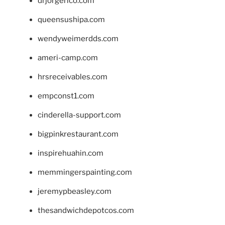
drjorgerico.com
queensushipa.com
wendyweimerdds.com
ameri-camp.com
hrsreceivables.com
empconst1.com
cinderella-support.com
bigpinkrestaurant.com
inspirehuahin.com
memmingerspainting.com
jeremypbeasley.com
thesandwichdepotcos.com