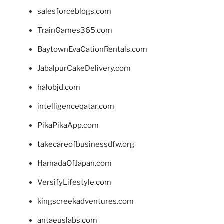
salesforceblogs.com
TrainGames365.com
BaytownEvaCationRentals.com
JabalpurCakeDelivery.com
halobjd.com
intelligenceqatar.com
PikaPikaApp.com
takecareofbusinessdfw.org
HamadaOfJapan.com
VersifyLifestyle.com
kingscreekadventures.com
antaeuslabs.com