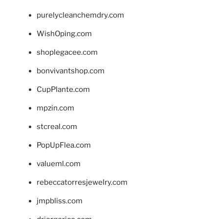
purelycleanchemdry.com
WishOping.com
shoplegacee.com
bonvivantshop.com
CupPlante.com
mpzin.com
stcreal.com
PopUpFlea.com
valueml.com
rebeccatorresjewelry.com
jmpbliss.com