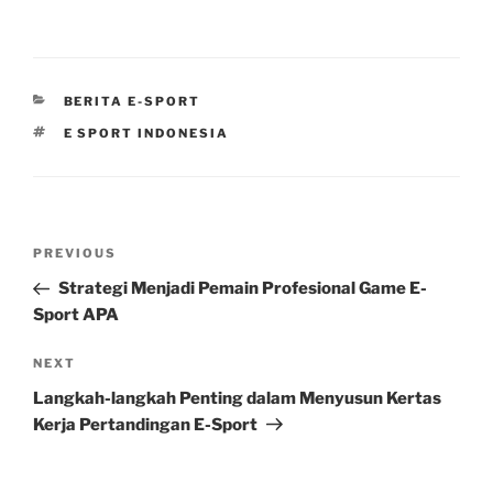
CATEGORIES
BERITA E-SPORT
TAGS
E SPORT INDONESIA
Post
Previous
PREVIOUS
navigation
Post
Strategi Menjadi Pemain Profesional Game E-
Sport APA
Next
NEXT
Post
Langkah-langkah Penting dalam Menyusun Kertas
Kerja Pertandingan E-Sport