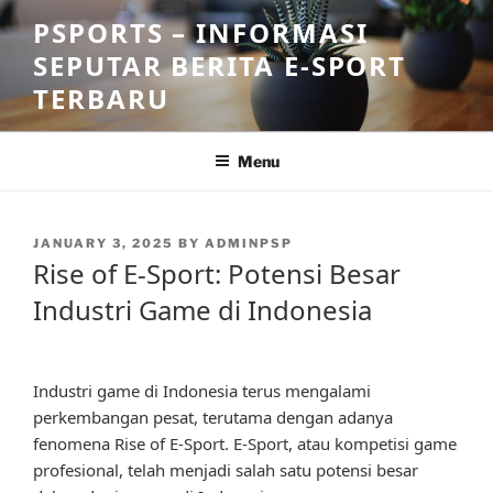
Skip
PSPORTS – INFORMASI
to
SEPUTAR BERITA E-SPORT
content
TERBARU
Menu
POSTED
JANUARY 3, 2025
BY
ADMINPSP
ON
Rise of E-Sport: Potensi Besar
Industri Game di Indonesia
Industri game di Indonesia terus mengalami
perkembangan pesat, terutama dengan adanya
fenomena Rise of E-Sport. E-Sport, atau kompetisi game
profesional, telah menjadi salah satu potensi besar