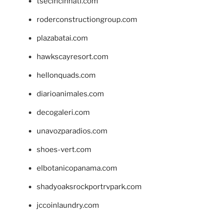
tsecincinnati.com
roderconstructiongroup.com
plazabatai.com
hawkscayresort.com
hellonquads.com
diarioanimales.com
decogaleri.com
unavozparadios.com
shoes-vert.com
elbotanicopanama.com
shadyoaksrockportrvpark.com
jccoinlaundry.com