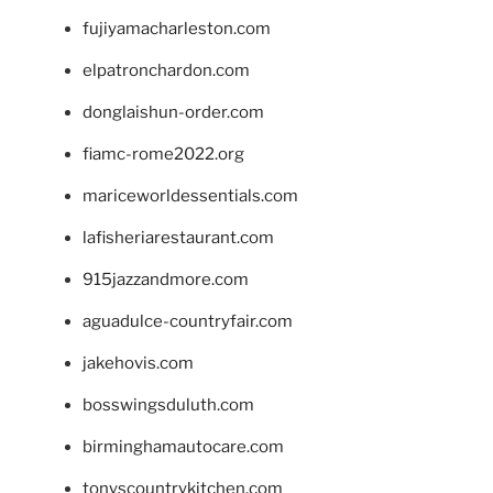
fujiyamacharleston.com
elpatronchardon.com
donglaishun-order.com
fiamc-rome2022.org
mariceworldessentials.com
lafisheriarestaurant.com
915jazzandmore.com
aguadulce-countryfair.com
jakehovis.com
bosswingsduluth.com
birminghamautocare.com
tonyscountrykitchen.com