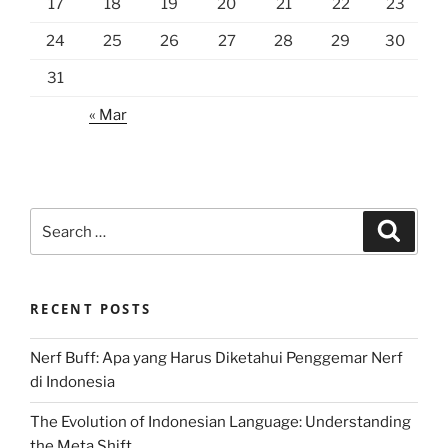
17
18
19
20
21
22
23
24
25
26
27
28
29
30
31
« Mar
Search
Search
for:
RECENT POSTS
Nerf Buff: Apa yang Harus Diketahui Penggemar Nerf
di Indonesia
The Evolution of Indonesian Language: Understanding
the Meta Shift