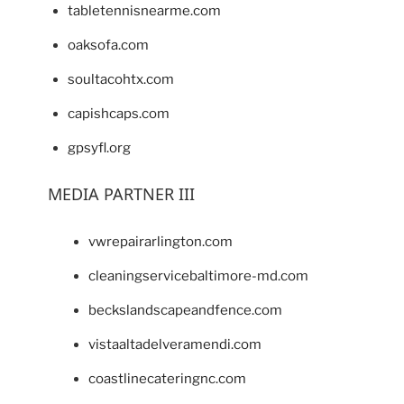
tabletennisnearme.com
oaksofa.com
soultacohtx.com
capishcaps.com
gpsyfl.org
MEDIA PARTNER III
vwrepairarlington.com
cleaningservicebaltimore-md.com
beckslandscapeandfence.com
vistaaltadelveramendi.com
coastlinecateringnc.com