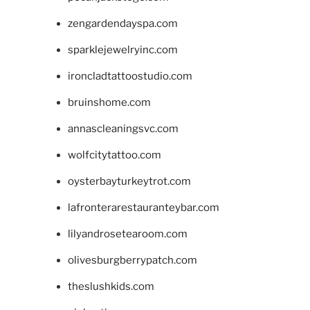
zengardendayspa.com
sparklejewelryinc.com
ironcladtattoostudio.com
bruinshome.com
annascleaningsvc.com
wolfcitytattoo.com
oysterbayturkeytrot.com
lafronterarestauranteybar.com
lilyandrosetearoom.com
olivesburgberrypatch.com
theslushkids.com