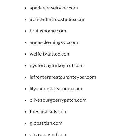
sparklejewelryinc.com
ironcladtattoostudio.com
bruinshome.com
annascleaningsvc.com
wolfcitytattoo.com
oysterbayturkeytrot.com
lafronterarestauranteybar.com
lilyandrosetearoom.com
olivesburgberrypatch.com
theslushkids.com
giobastian.com
glpascensori.com