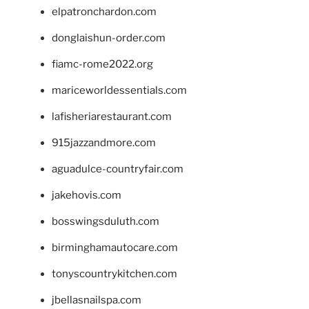
elpatronchardon.com
donglaishun-order.com
fiamc-rome2022.org
mariceworldessentials.com
lafisheriarestaurant.com
915jazzandmore.com
aguadulce-countryfair.com
jakehovis.com
bosswingsduluth.com
birminghamautocare.com
tonyscountrykitchen.com
jbellasnailspa.com