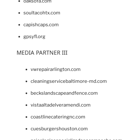
oaksofa.com
soultacohtx.com
capishcaps.com
gpsyfl.org
MEDIA PARTNER III
vwrepairarlington.com
cleaningservicebaltimore-md.com
beckslandscapeandfence.com
vistaaltadelveramendi.com
coastlinecateringnc.com
cuesburgershouston.com