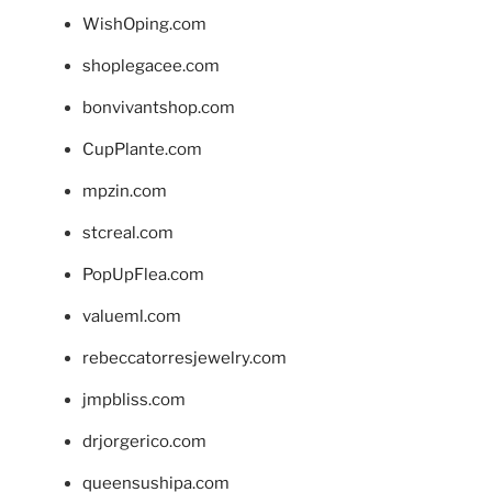
WishOping.com
shoplegacee.com
bonvivantshop.com
CupPlante.com
mpzin.com
stcreal.com
PopUpFlea.com
valueml.com
rebeccatorresjewelry.com
jmpbliss.com
drjorgerico.com
queensushipa.com