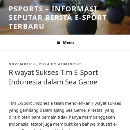
Skip
PSPORTS – INFORMASI
to
SEPUTAR BERITA E-SPORT
content
TERBARU
Menu
POSTED
NOVEMBER 6, 2024
BY
ADMINPSP
ON
Riwayat Sukses Tim E-Sport
Indonesia dalam Sea Game
Tim E-Sport Indonesia telah menorehkan riwayat sukses
yang gemilang dalam ajang Sea Game. Prestasi yang
diraih oleh para pemain tidak hanya membanggakan
Indonesia, tetapi juga membuktikan bahwa industri e-