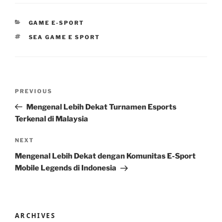
CATEGORIES
GAME E-SPORT
TAGS
SEA GAME E SPORT
Post
Previous
PREVIOUS
navigation
Post
Mengenal Lebih Dekat Turnamen Esports
Terkenal di Malaysia
Next
NEXT
Post
Mengenal Lebih Dekat dengan Komunitas E-Sport
Mobile Legends di Indonesia
ARCHIVES