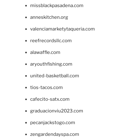
missblackpasadena.com
anneskitchen.org
valenciamarketytaqueria.com
reefrecordsllc.com
alawaffle.com
aryouthfishing.com
united-basketball.com
tios-tacos.com
cafecito-satx.com
graduacionviu2023.com
pecanjackstogo.com
zengardendayspa.com