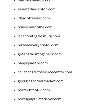
marjaeswinebar.com
elmazatlanclinton.com
ideacoffeenyc.com
odieschillicothe.com
lacantinitagalesburg.com
pizzadeliverybristol.com
greenstarsmogcheck.com
happypawspl.com
callahansautoservicecenter.com
georgiascornermarket.com
perfectfit24-7.com
portugalprivatedriver.com