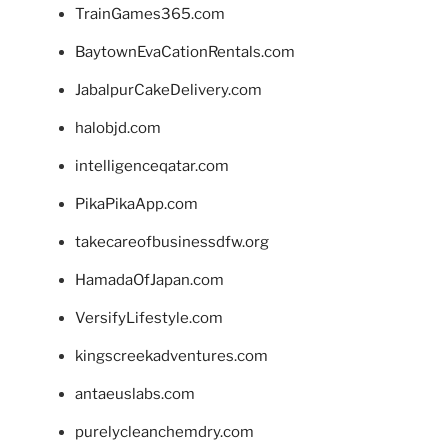
TrainGames365.com
BaytownEvaCationRentals.com
JabalpurCakeDelivery.com
halobjd.com
intelligenceqatar.com
PikaPikaApp.com
takecareofbusinessdfw.org
HamadaOfJapan.com
VersifyLifestyle.com
kingscreekadventures.com
antaeuslabs.com
purelycleanchemdry.com