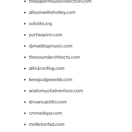
thepaperhousecollection.com
allisonwillisholley.com
solslite.org
portwayinn.com
djmaddogmusic.com
thesoundarchitects.com
allin1roofing.com
keepjudgewebb.com
anatomyofadventure.com
drivancastillo.com
cmmedspa.com
midletontkd.com