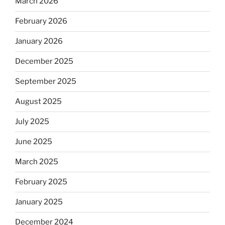
March 2026
February 2026
January 2026
December 2025
September 2025
August 2025
July 2025
June 2025
March 2025
February 2025
January 2025
December 2024