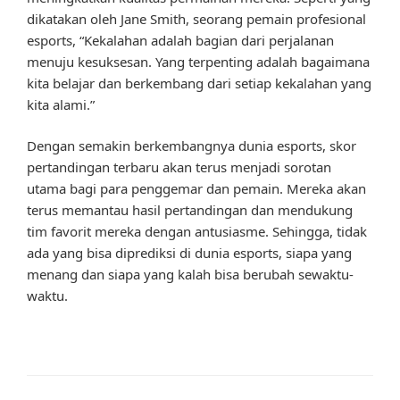
dikatakan oleh Jane Smith, seorang pemain profesional
esports, “Kekalahan adalah bagian dari perjalanan
menuju kesuksesan. Yang terpenting adalah bagaimana
kita belajar dan berkembang dari setiap kekalahan yang
kita alami.”
Dengan semakin berkembangnya dunia esports, skor
pertandingan terbaru akan terus menjadi sorotan
utama bagi para penggemar dan pemain. Mereka akan
terus memantau hasil pertandingan dan mendukung
tim favorit mereka dengan antusiasme. Sehingga, tidak
ada yang bisa diprediksi di dunia esports, siapa yang
menang dan siapa yang kalah bisa berubah sewaktu-
waktu.