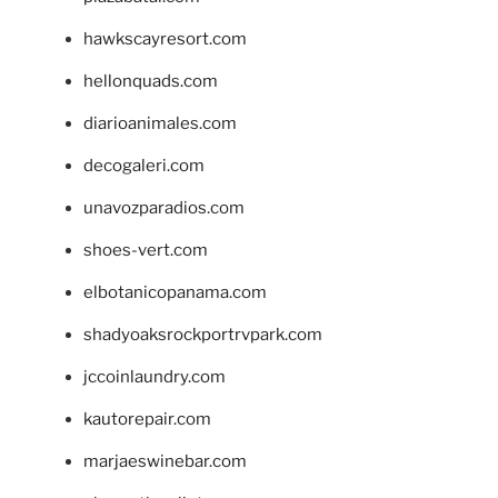
hawkscayresort.com
hellonquads.com
diarioanimales.com
decogaleri.com
unavozparadios.com
shoes-vert.com
elbotanicopanama.com
shadyoaksrockportrvpark.com
jccoinlaundry.com
kautorepair.com
marjaeswinebar.com