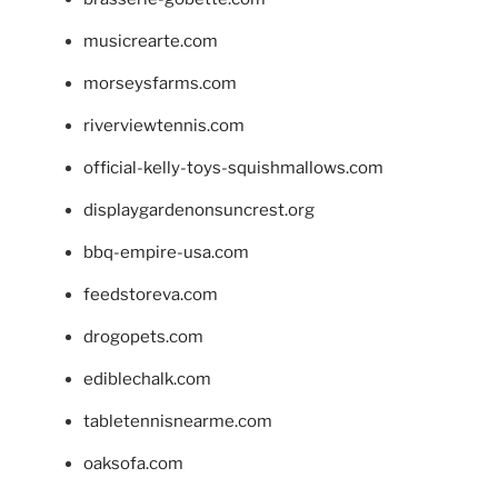
musicrearte.com
morseysfarms.com
riverviewtennis.com
official-kelly-toys-squishmallows.com
displaygardenonsuncrest.org
bbq-empire-usa.com
feedstoreva.com
drogopets.com
ediblechalk.com
tabletennisnearme.com
oaksofa.com