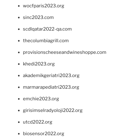
wocfparis2023.org
sinc2023.com
scdlqatar2022-qa.com
thecolumbiagrill.com
provisionscheeseandwineshoppe.com
khedi2023.org
akademikgeriatri2023.org
marmarapediatri2023.org
emchie2023.org
girisimselradyoloji2022.org
utcd2022.org
biosensor2022.org