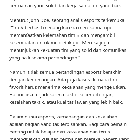
permainan yang solid dan kerja sama tim yang baik.
Menurut John Doe, seorang analis esports terkemuka,
“Tim A berhasil menang karena mereka mampu
memanfaatkan kelemahan tim B dan mengambil
kesempatan untuk mencetak gol. Mereka juga
menunjukkan kekuatan tim yang solid dan komunikasi
yang baik selama pertandingan.”
Namun, tidak semua pertandingan esports berakhir
dengan kemenangan. Ada juga kasus di mana tim
favorit harus menerima kekalahan yang mengejutkan.
Hal ini bisa terjadi karena faktor keberuntungan,
kesalahan taktik, atau kualitas lawan yang lebih baik.
Dalam dunia esports, kemenangan dan kekalahan
adalah bagian yang tak terpisahkan. Bagi para pemain,
penting untuk belajar dari kekalahan dan terus
meningkatkan kualitas permainan mereka. Seperti yang