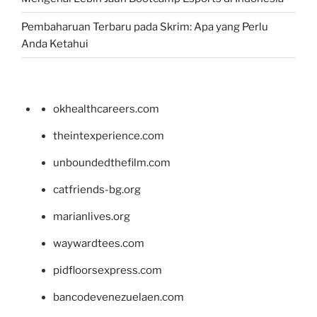
Pembaharuan Terbaru pada Skrim: Apa yang Perlu
Anda Ketahui
okhealthcareers.com
theintexperience.com
unboundedthefilm.com
catfriends-bg.org
marianlives.org
waywardtees.com
pidfloorsexpress.com
bancodevenezuelaen.com