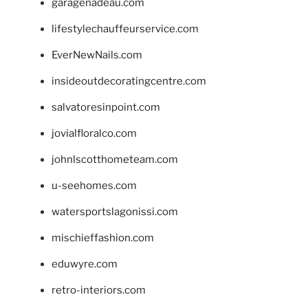
garagenadeau.com
lifestylechauffeurservice.com
EverNewNails.com
insideoutdecoratingcentre.com
salvatoresinpoint.com
jovialfloralco.com
johnlscotthometeam.com
u-seehomes.com
watersportslagonissi.com
mischieffashion.com
eduwyre.com
retro-interiors.com