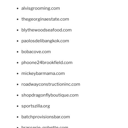
alvisgrooming.com
thegeorginaestate.com
blythewoodseafood.com
paolosdelibangkok.com
bobacove.com
phoone24brookfield.com
mickeybarmama.com
roadwayconstructioninc.com
shopdragonflyboutique.com
sportszilla.org
batchprovisionsbar.com
brasserie-gobette.com