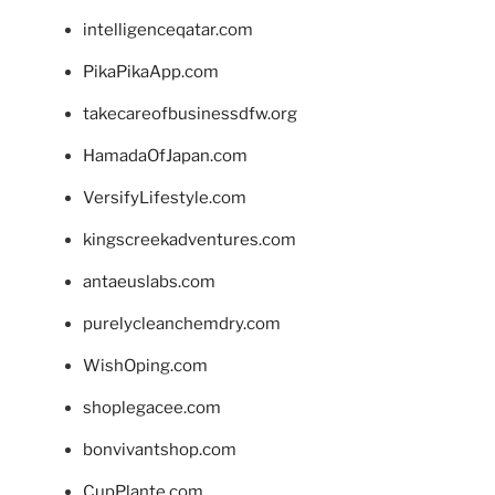
intelligenceqatar.com
PikaPikaApp.com
takecareofbusinessdfw.org
HamadaOfJapan.com
VersifyLifestyle.com
kingscreekadventures.com
antaeuslabs.com
purelycleanchemdry.com
WishOping.com
shoplegacee.com
bonvivantshop.com
CupPlante.com