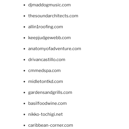
djmaddogmusic.com
thesoundarchitects.com
allin1roofing.com
keepjudgewebb.com
anatomyofadventure.com
drivancastillo.com
cmmedspa.com
midletontkd.com
gardensandgrills.com
basilfoodwine.com
nikko-tochigi.net
caribbean-corner.com