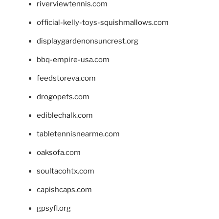
riverviewtennis.com
official-kelly-toys-squishmallows.com
displaygardenonsuncrest.org
bbq-empire-usa.com
feedstoreva.com
drogopets.com
ediblechalk.com
tabletennisnearme.com
oaksofa.com
soultacohtx.com
capishcaps.com
gpsyfl.org