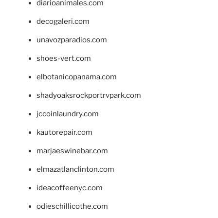
diarioanimales.com
decogaleri.com
unavozparadios.com
shoes-vert.com
elbotanicopanama.com
shadyoaksrockportrvpark.com
jccoinlaundry.com
kautorepair.com
marjaeswinebar.com
elmazatlanclinton.com
ideacoffeenyc.com
odieschillicothe.com