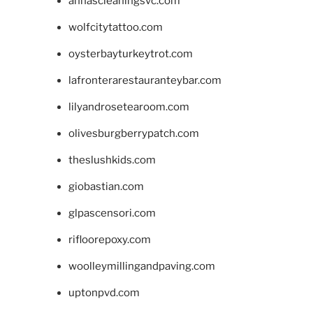
annascleaningsvc.com
wolfcitytattoo.com
oysterbayturkeytrot.com
lafronterarestauranteybar.com
lilyandrosetearoom.com
olivesburgberrypatch.com
theslushkids.com
giobastian.com
glpascensori.com
rifloorepoxy.com
woolleymillingandpaving.com
uptonpvd.com