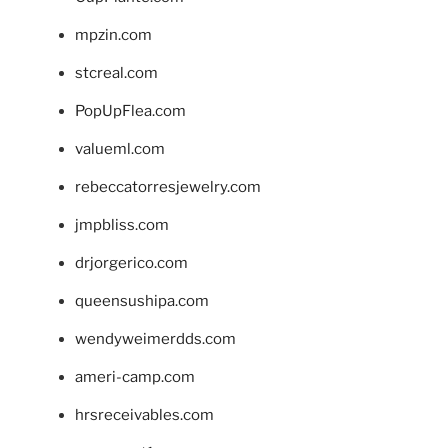
mpzin.com
stcreal.com
PopUpFlea.com
valueml.com
rebeccatorresjewelry.com
jmpbliss.com
drjorgerico.com
queensushipa.com
wendyweimerdds.com
ameri-camp.com
hrsreceivables.com