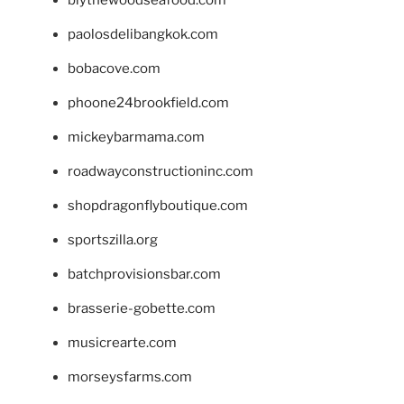
blythewoodseafood.com
paolosdelibangkok.com
bobacove.com
phoone24brookfield.com
mickeybarmama.com
roadwayconstructioninc.com
shopdragonflyboutique.com
sportszilla.org
batchprovisionsbar.com
brasserie-gobette.com
musicrearte.com
morseysfarms.com