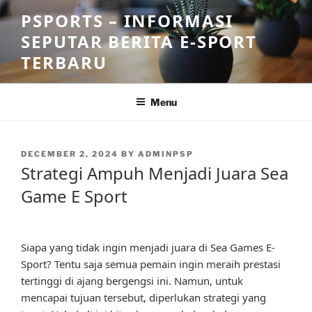
Skip
PSPORTS – INFORMASI
to
SEPUTAR BERITA E-SPORT
content
TERBARU
Menu
POSTED
DECEMBER 2, 2024
BY
ADMINPSP
ON
Strategi Ampuh Menjadi Juara Sea
Game E Sport
Siapa yang tidak ingin menjadi juara di Sea Games E-
Sport? Tentu saja semua pemain ingin meraih prestasi
tertinggi di ajang bergengsi ini. Namun, untuk
mencapai tujuan tersebut, diperlukan strategi yang