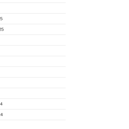
25
25
24
24