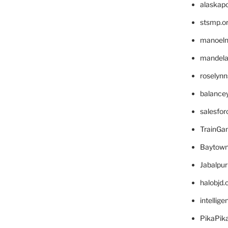
alaskapo
stsmp.o
manoel
mandelae
roselyn
balance
salesfo
TrainG
Baytown
Jabalpu
halobjd
intellig
PikaPik