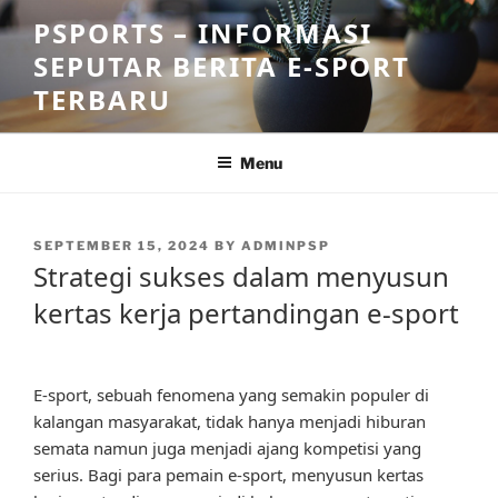
Skip
PSPORTS – INFORMASI
to
SEPUTAR BERITA E-SPORT
content
TERBARU
Menu
POSTED
SEPTEMBER 15, 2024
BY
ADMINPSP
ON
Strategi sukses dalam menyusun
kertas kerja pertandingan e-sport
E-sport, sebuah fenomena yang semakin populer di
kalangan masyarakat, tidak hanya menjadi hiburan
semata namun juga menjadi ajang kompetisi yang
serius. Bagi para pemain e-sport, menyusun kertas