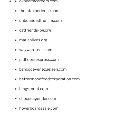
okhealthcareers.com
theintexperience.com
unboundedthefilm.com
catfriends-bg.org
marianlives.org
waywardtees.com
pidfloorsexpress.com
bancodevenezuelaen.com
bettermoodfoodcorporation.com
hingstonnt.com
chooseagender.com
hoverboardssale.com