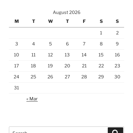
August 2026
M
T
W
T
F
S
S
1
2
3
4
5
6
7
8
9
10
11
12
13
14
15
16
17
18
19
20
21
22
23
24
25
26
27
28
29
30
31
« Mar
Search
Search