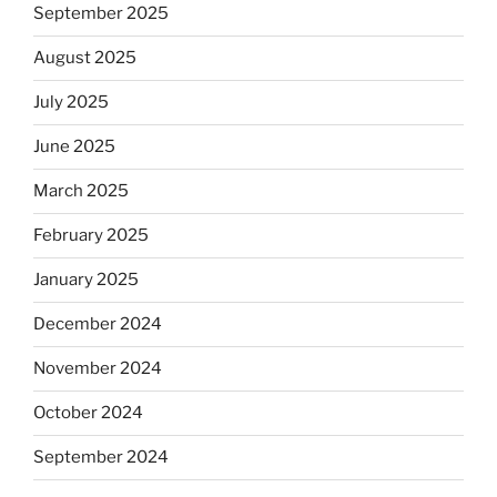
September 2025
August 2025
July 2025
June 2025
March 2025
February 2025
January 2025
December 2024
November 2024
October 2024
September 2024