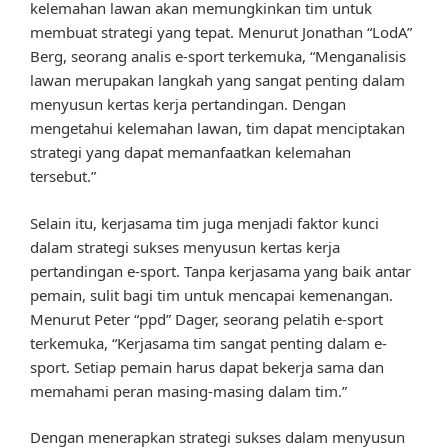
kelemahan lawan akan memungkinkan tim untuk
membuat strategi yang tepat. Menurut Jonathan “LodA”
Berg, seorang analis e-sport terkemuka, “Menganalisis
lawan merupakan langkah yang sangat penting dalam
menyusun kertas kerja pertandingan. Dengan
mengetahui kelemahan lawan, tim dapat menciptakan
strategi yang dapat memanfaatkan kelemahan
tersebut.”
Selain itu, kerjasama tim juga menjadi faktor kunci
dalam strategi sukses menyusun kertas kerja
pertandingan e-sport. Tanpa kerjasama yang baik antar
pemain, sulit bagi tim untuk mencapai kemenangan.
Menurut Peter “ppd” Dager, seorang pelatih e-sport
terkemuka, “Kerjasama tim sangat penting dalam e-
sport. Setiap pemain harus dapat bekerja sama dan
memahami peran masing-masing dalam tim.”
Dengan menerapkan strategi sukses dalam menyusun