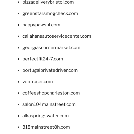
pizzadeliverybristol.com
greenstarsmogcheck.com
happypawspl.com
callahansautoservicecenter.com
georgiascornermarket.com
perfectfit24-7.com
portugalprivatedriver.com
von-racer.com
coffeeshopcharleston.com
salon104mainstreet.com
alkaspringswater.com
318mainstreet8h.com