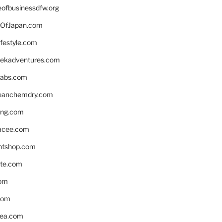
eofbusinessdfw.org
OfJapan.com
ifestyle.com
eekadventures.com
labs.com
leanchemdry.com
ing.com
acee.com
ntshop.com
te.com
om
com
ea.com