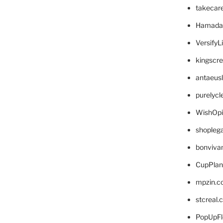
takecar
Hamada
VersifyL
kingscr
antaeus
purelyc
WishOp
shopleg
bonviva
CupPlan
mpzin.c
stcreal.
PopUpFl