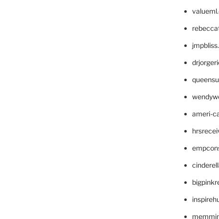
valueml
rebecca
jmpblis
drjorger
queensu
wendyw
ameri-
hrsrece
empcon
cinderel
bigpinkr
inspireh
memming