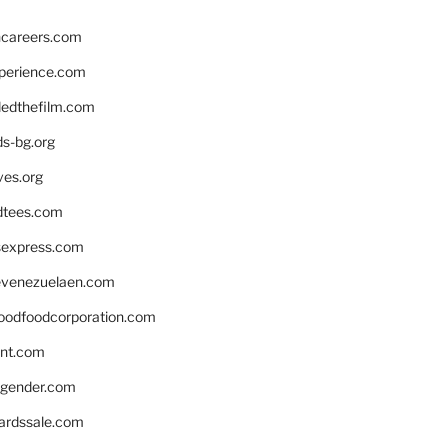
hcareers.com
xperience.com
edthefilm.com
ds-bg.org
ves.org
tees.com
rsexpress.com
venezuelaen.com
oodfoodcorporation.com
nnt.com
gender.com
ardssale.com