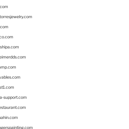
.com
torresjewelry.com
s.com
ico.com
shipa.com
eimerdds.com
camp.com
ivables.com
st1.com
la-support.com
estaurant.com
uahin.com
erspainting.com