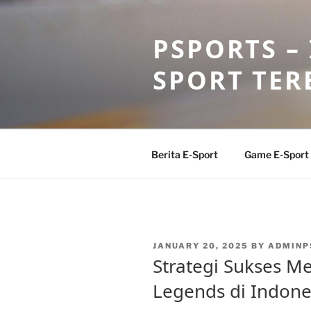
Skip
to
PSPORTS –
content
SPORT TER
Berita E-Sport
Game E-Sport
POSTED
JANUARY 20, 2025
BY
ADMINP
ON
Strategi Sukses Me
Legends di Indone