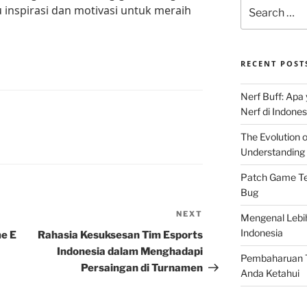
Search
 inspirasi dan motivasi untuk meraih
for:
RECENT POST
Nerf Buff: Apa
Nerf di Indones
The Evolution 
Understanding 
Patch Game Ter
Bug
NEXT
Next
Mengenal Lebi
Post
Indonesia
e E
Rahasia Kesuksesan Tim Esports
Indonesia dalam Menghadapi
Pembaharuan T
Persaingan di Turnamen
Anda Ketahui