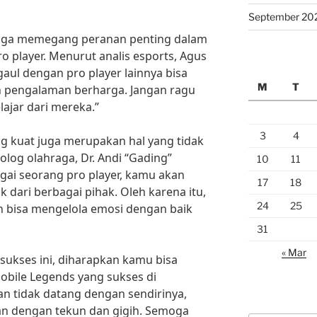
September 20
 juga memegang peranan penting dalam
o player. Menurut analis esports, Agus
gaul dengan pro player lainnya bisa
M
T
pengalaman berharga. Jangan ragu
lajar dari mereka.”
3
4
ang kuat juga merupakan hal yang tidak
olog olahraga, Dr. Andi “Gading”
10
11
ai seorang pro player, kamu akan
17
18
 dari berbagai pihak. Oleh karena itu,
24
25
n bisa mengelola emosi dengan baik
31
« Mar
ukses ini, diharapkan kamu bisa
obile Legends yang sukses di
an tidak datang dengan sendirinya,
an dengan tekun dan gigih. Semoga