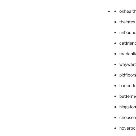
okhealt
theinte
unbound
catfrien
marianli
wayward
pidfloo
bancode
betterm
hingsto
choosea
hoverbo