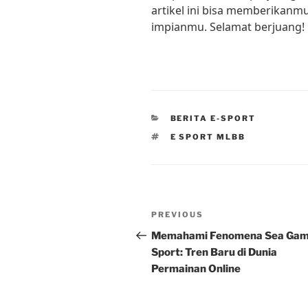
artikel ini bisa memberikanmu
impianmu. Selamat berjuang!
CATEGORIES
BERITA E-SPORT
TAGS
E SPORT MLBB
Post
Previous
PREVIOUS
navigation
Post
Memahami Fenomena Sea Gam
Sport: Tren Baru di Dunia
Permainan Online