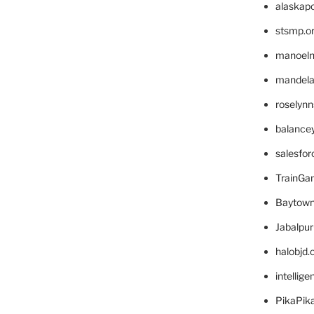
alaskapo
stsmp.o
manoel
mandelae
roselyn
balance
salesfo
TrainG
Baytown
Jabalpu
halobjd
intellig
PikaPik