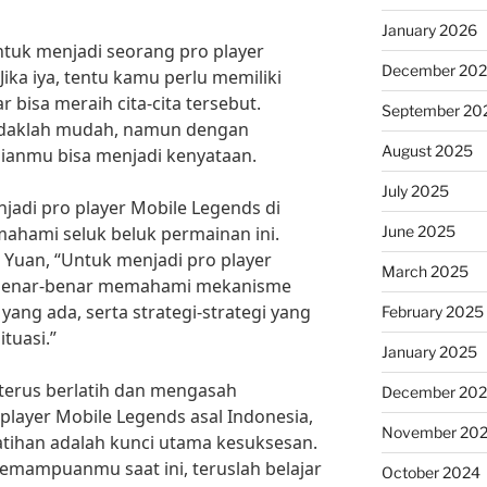
January 2026
uk menjadi seorang pro player
December 20
Jika iya, tentu kamu perlu memiliki
r bisa meraih cita-cita tersebut.
September 20
tidaklah mudah, namun dengan
August 2025
ianmu bisa menjadi kenyataan.
July 2025
njadi pro player Mobile Legends di
June 2025
ahami seluk beluk permainan ini.
Yuan, “Untuk menjadi pro player
March 2025
 benar-benar memahami mekanisme
yang ada, serta strategi-strategi yang
February 2025
tuasi.”
January 2025
k terus berlatih dan mengasah
December 20
ayer Mobile Legends asal Indonesia,
November 20
Latihan adalah kunci utama kesuksesan.
emampuanmu saat ini, teruslah belajar
October 2024