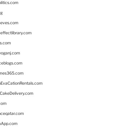
litics.com
rg
neves.com
ffectlibrary.com
ns.com
yoganj.com
rceblogs.com
ames365.com
EvaCationRentals.com
rCakeDelivery.com
.com
enceqatar.com
aApp.com