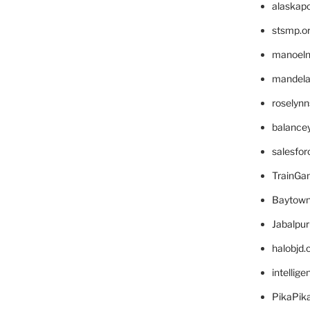
alaskapo
stsmp.o
manoel
mandelae
roselyn
balance
salesfo
TrainG
Baytown
Jabalpu
halobjd
intellig
PikaPik