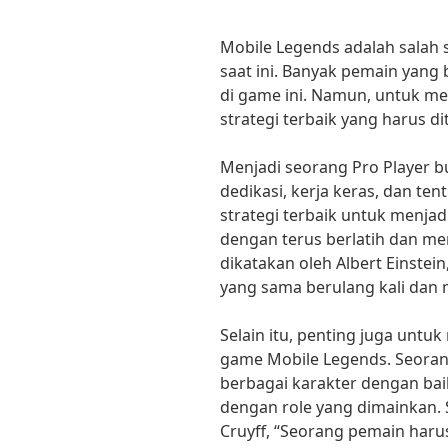
Mobile Legends adalah salah 
saat ini. Banyak pemain yang 
di game ini. Namun, untuk me
strategi terbaik yang harus d
Menjadi seorang Pro Player b
dedikasi, kerja keras, dan tent
strategi terbaik untuk menjad
dengan terus berlatih dan mem
dikatakan oleh Albert Einste
yang sama berulang kali dan
Selain itu, penting juga unt
game Mobile Legends. Seoran
berbagai karakter dengan bai
dengan role yang dimainkan. 
Cruyff, “Seorang pemain haru