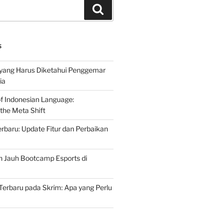
Search
S
 yang Harus Diketahui Penggemar
ia
of Indonesian Language:
the Meta Shift
baru: Update Fitur dan Perbaikan
h Jauh Bootcamp Esports di
erbaru pada Skrim: Apa yang Perlu