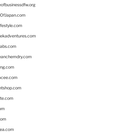
eofbusinessdfw.org
OfJapan.com
ifestyle.com
eekadventures.com
labs.com
leanchemdry.com
ing.com
acee.com
ntshop.com
te.com
om
com
ea.com