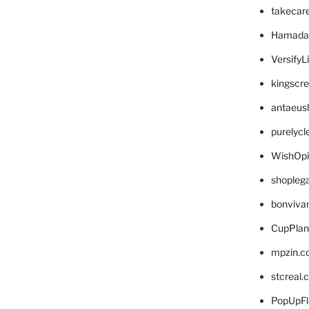
takecar
Hamada
VersifyL
kingscr
antaeus
purelyc
WishOp
shopleg
bonviva
CupPlan
mpzin.c
stcreal.
PopUpFl