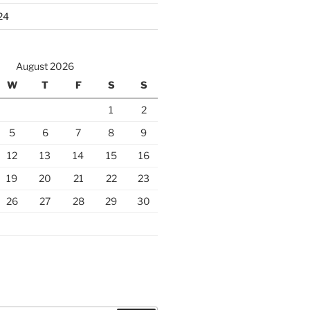
24
August 2026
W
T
F
S
S
1
2
5
6
7
8
9
12
13
14
15
16
19
20
21
22
23
26
27
28
29
30