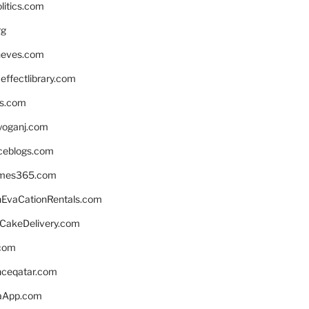
litics.com
rg
neves.com
ffectlibrary.com
ns.com
yoganj.com
rceblogs.com
ames365.com
EvaCationRentals.com
rCakeDelivery.com
.com
enceqatar.com
aApp.com