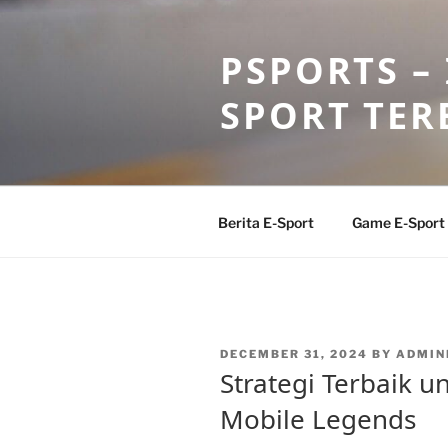
Skip
to
PSPORTS –
content
SPORT TER
Berita E-Sport
Game E-Sport
POSTED
DECEMBER 31, 2024
BY
ADMIN
ON
Strategi Terbaik u
Mobile Legends