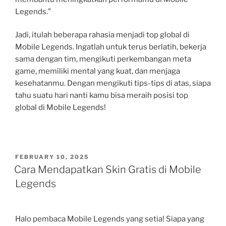
Legends.”
Jadi, itulah beberapa rahasia menjadi top global di
Mobile Legends. Ingatlah untuk terus berlatih, bekerja
sama dengan tim, mengikuti perkembangan meta
game, memiliki mental yang kuat, dan menjaga
kesehatanmu. Dengan mengikuti tips-tips di atas, siapa
tahu suatu hari nanti kamu bisa meraih posisi top
global di Mobile Legends!
POSTED
FEBRUARY 10, 2025
ON
Cara Mendapatkan Skin Gratis di Mobile
Legends
Halo pembaca Mobile Legends yang setia! Siapa yang