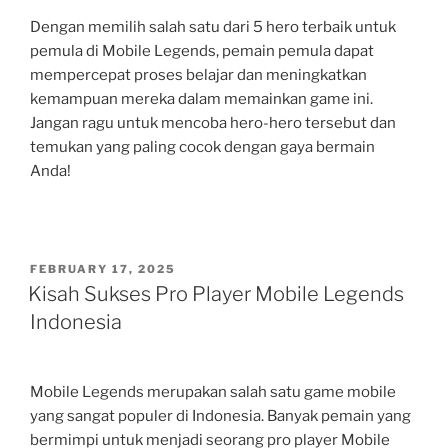
Dengan memilih salah satu dari 5 hero terbaik untuk
pemula di Mobile Legends, pemain pemula dapat
mempercepat proses belajar dan meningkatkan
kemampuan mereka dalam memainkan game ini.
Jangan ragu untuk mencoba hero-hero tersebut dan
temukan yang paling cocok dengan gaya bermain
Anda!
POSTED
FEBRUARY 17, 2025
ON
Kisah Sukses Pro Player Mobile Legends
Indonesia
Mobile Legends merupakan salah satu game mobile
yang sangat populer di Indonesia. Banyak pemain yang
bermimpi untuk menjadi seorang pro player Mobile