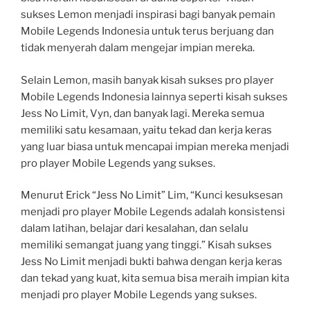
sukses Lemon menjadi inspirasi bagi banyak pemain
Mobile Legends Indonesia untuk terus berjuang dan
tidak menyerah dalam mengejar impian mereka.
Selain Lemon, masih banyak kisah sukses pro player
Mobile Legends Indonesia lainnya seperti kisah sukses
Jess No Limit, Vyn, dan banyak lagi. Mereka semua
memiliki satu kesamaan, yaitu tekad dan kerja keras
yang luar biasa untuk mencapai impian mereka menjadi
pro player Mobile Legends yang sukses.
Menurut Erick “Jess No Limit” Lim, “Kunci kesuksesan
menjadi pro player Mobile Legends adalah konsistensi
dalam latihan, belajar dari kesalahan, dan selalu
memiliki semangat juang yang tinggi.” Kisah sukses
Jess No Limit menjadi bukti bahwa dengan kerja keras
dan tekad yang kuat, kita semua bisa meraih impian kita
menjadi pro player Mobile Legends yang sukses.