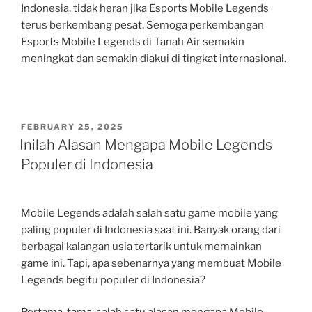
Indonesia, tidak heran jika Esports Mobile Legends
terus berkembang pesat. Semoga perkembangan
Esports Mobile Legends di Tanah Air semakin
meningkat dan semakin diakui di tingkat internasional.
POSTED
FEBRUARY 25, 2025
ON
Inilah Alasan Mengapa Mobile Legends
Populer di Indonesia
Mobile Legends adalah salah satu game mobile yang
paling populer di Indonesia saat ini. Banyak orang dari
berbagai kalangan usia tertarik untuk memainkan
game ini. Tapi, apa sebenarnya yang membuat Mobile
Legends begitu populer di Indonesia?