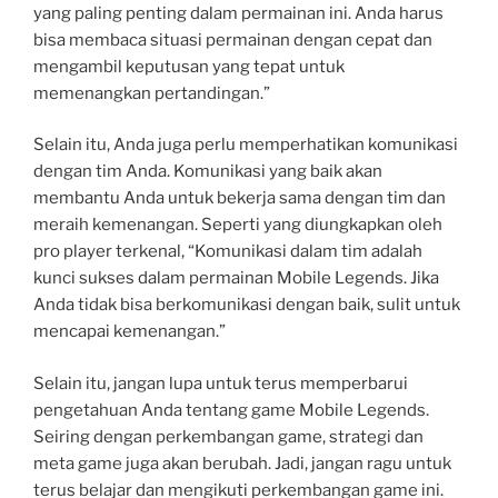
yang paling penting dalam permainan ini. Anda harus
bisa membaca situasi permainan dengan cepat dan
mengambil keputusan yang tepat untuk
memenangkan pertandingan.”
Selain itu, Anda juga perlu memperhatikan komunikasi
dengan tim Anda. Komunikasi yang baik akan
membantu Anda untuk bekerja sama dengan tim dan
meraih kemenangan. Seperti yang diungkapkan oleh
pro player terkenal, “Komunikasi dalam tim adalah
kunci sukses dalam permainan Mobile Legends. Jika
Anda tidak bisa berkomunikasi dengan baik, sulit untuk
mencapai kemenangan.”
Selain itu, jangan lupa untuk terus memperbarui
pengetahuan Anda tentang game Mobile Legends.
Seiring dengan perkembangan game, strategi dan
meta game juga akan berubah. Jadi, jangan ragu untuk
terus belajar dan mengikuti perkembangan game ini.