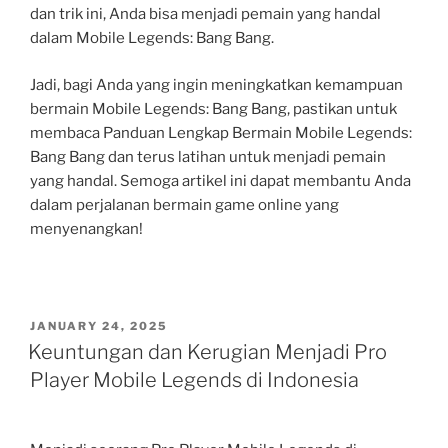
dan trik ini, Anda bisa menjadi pemain yang handal
dalam Mobile Legends: Bang Bang.
Jadi, bagi Anda yang ingin meningkatkan kemampuan
bermain Mobile Legends: Bang Bang, pastikan untuk
membaca Panduan Lengkap Bermain Mobile Legends:
Bang Bang dan terus latihan untuk menjadi pemain
yang handal. Semoga artikel ini dapat membantu Anda
dalam perjalanan bermain game online yang
menyenangkan!
POSTED
JANUARY 24, 2025
ON
Keuntungan dan Kerugian Menjadi Pro
Player Mobile Legends di Indonesia