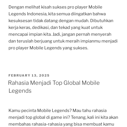
Dengan melihat kisah sukses pro player Mobile
Legends Indonesia, kita semua diingatkan bahwa
kesuksesan tidak datang dengan mudah. Dibutuhkan
kerja keras, dedikasi, dan tekad yang kuat untuk
mencapai impian kita. Jadi, jangan pernah menyerah
dan teruslah berjuang untuk meraih impianmu menjadi
pro player Mobile Legends yang sukses.
POSTED
FEBRUARY 13, 2025
ON
Rahasia Menjadi Top Global Mobile
Legends
Kamu pecinta Mobile Legends? Mau tahu rahasia
menjadi top global di game ini? Tenang, kali ini kita akan
membahas rahasia-rahasia yang bisa membuat kamu