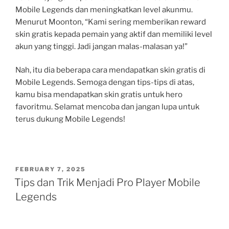
Mobile Legends dan meningkatkan level akunmu.
Menurut Moonton, “Kami sering memberikan reward
skin gratis kepada pemain yang aktif dan memiliki level
akun yang tinggi. Jadi jangan malas-malasan ya!”
Nah, itu dia beberapa cara mendapatkan skin gratis di
Mobile Legends. Semoga dengan tips-tips di atas,
kamu bisa mendapatkan skin gratis untuk hero
favoritmu. Selamat mencoba dan jangan lupa untuk
terus dukung Mobile Legends!
POSTED
FEBRUARY 7, 2025
ON
Tips dan Trik Menjadi Pro Player Mobile
Legends