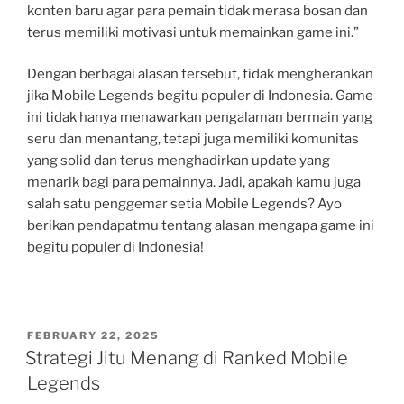
konten baru agar para pemain tidak merasa bosan dan
terus memiliki motivasi untuk memainkan game ini.”
Dengan berbagai alasan tersebut, tidak mengherankan
jika Mobile Legends begitu populer di Indonesia. Game
ini tidak hanya menawarkan pengalaman bermain yang
seru dan menantang, tetapi juga memiliki komunitas
yang solid dan terus menghadirkan update yang
menarik bagi para pemainnya. Jadi, apakah kamu juga
salah satu penggemar setia Mobile Legends? Ayo
berikan pendapatmu tentang alasan mengapa game ini
begitu populer di Indonesia!
POSTED
FEBRUARY 22, 2025
ON
Strategi Jitu Menang di Ranked Mobile
Legends