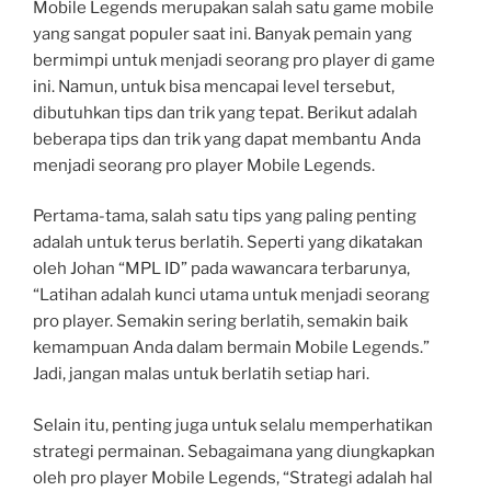
Mobile Legends merupakan salah satu game mobile
yang sangat populer saat ini. Banyak pemain yang
bermimpi untuk menjadi seorang pro player di game
ini. Namun, untuk bisa mencapai level tersebut,
dibutuhkan tips dan trik yang tepat. Berikut adalah
beberapa tips dan trik yang dapat membantu Anda
menjadi seorang pro player Mobile Legends.
Pertama-tama, salah satu tips yang paling penting
adalah untuk terus berlatih. Seperti yang dikatakan
oleh Johan “MPL ID” pada wawancara terbarunya,
“Latihan adalah kunci utama untuk menjadi seorang
pro player. Semakin sering berlatih, semakin baik
kemampuan Anda dalam bermain Mobile Legends.”
Jadi, jangan malas untuk berlatih setiap hari.
Selain itu, penting juga untuk selalu memperhatikan
strategi permainan. Sebagaimana yang diungkapkan
oleh pro player Mobile Legends, “Strategi adalah hal