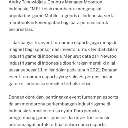
Andry Tanuwidjaja, Country Manager Moonton
Indonesia, “MPL telah membantu mengangkat
popularitas game Mobile Legends di Indonesia, serta
memberikan kesempatan bagi para pemain untuk
berprestasi.”
Tidak hanya itu, event turnamen esports juga menjadi
magnet bagi sponsor dan investor untuk terlibat dalam
industri game di Indonesia. Menurut data dari Newzoo,
industri game di Indonesia diperkirakan memiliki nilai
pasar sebesar 1,1 miliar dolar pada tahun 2021. Dengan
event turnamen esports yang sukses, potensi pasar
game di Indonesia semakin terbuka lebar.
Dengan demikian, pentingnya event turnamen esports
dalam mendorong perkembangan industri game di
Indonesia semakin terasa nyata. Para pemain,
pengembang game, sponsor, dan investor semakin
bersemangat untuk terlibat dalam dunia esports.