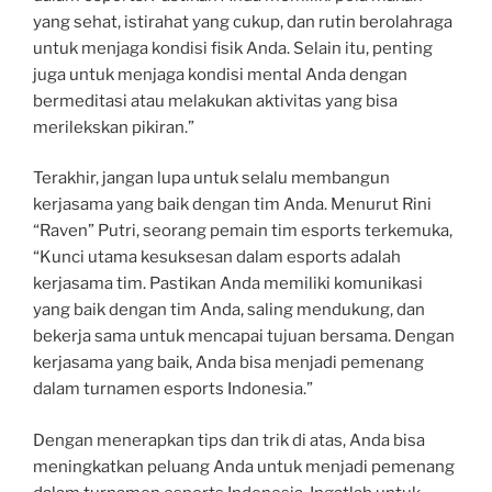
yang sehat, istirahat yang cukup, dan rutin berolahraga
untuk menjaga kondisi fisik Anda. Selain itu, penting
juga untuk menjaga kondisi mental Anda dengan
bermeditasi atau melakukan aktivitas yang bisa
merilekskan pikiran.”
Terakhir, jangan lupa untuk selalu membangun
kerjasama yang baik dengan tim Anda. Menurut Rini
“Raven” Putri, seorang pemain tim esports terkemuka,
“Kunci utama kesuksesan dalam esports adalah
kerjasama tim. Pastikan Anda memiliki komunikasi
yang baik dengan tim Anda, saling mendukung, dan
bekerja sama untuk mencapai tujuan bersama. Dengan
kerjasama yang baik, Anda bisa menjadi pemenang
dalam turnamen esports Indonesia.”
Dengan menerapkan tips dan trik di atas, Anda bisa
meningkatkan peluang Anda untuk menjadi pemenang