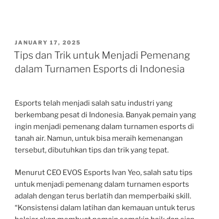
POSTED
JANUARY 17, 2025
ON
Tips dan Trik untuk Menjadi Pemenang
dalam Turnamen Esports di Indonesia
Esports telah menjadi salah satu industri yang
berkembang pesat di Indonesia. Banyak pemain yang
ingin menjadi pemenang dalam turnamen esports di
tanah air. Namun, untuk bisa meraih kemenangan
tersebut, dibutuhkan tips dan trik yang tepat.
Menurut CEO EVOS Esports Ivan Yeo, salah satu tips
untuk menjadi pemenang dalam turnamen esports
adalah dengan terus berlatih dan memperbaiki skill.
“Konsistensi dalam latihan dan kemauan untuk terus