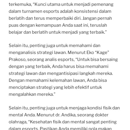
terkemuka, “Kunci utama untuk menjadi pemenang
dalam turnamen esports adalah konsistensi dalam
berlatih dan terus memperbaiki diri. Jangan pernah
puas dengan kemampuan Anda saat ini, teruslah
belajar dan berlatih untuk menjadi yang terbaik.”
Selain itu, penting juga untuk memahami dan
menganalisis strategi lawan. Menurut Eko “Kage”
Prakoso, seorang analis esports, “Untuk bisa bersaing
dengan yang terbaik, Anda harus bisa memahami
strategi lawan dan mengantisipasi langkah mereka.
Dengan memahami kelemahan lawan, Anda bisa
menciptakan strategi yang lebih efektif untuk
mengalahkan mereka.”
Selain itu, penting juga untuk menjaga kondisi fisik dan
mental Anda. Menurut dr. Andika, seorang dokter
olahraga, “Kesehatan fisik dan mental sangat penting
dalam esports. Pastikan Anda memiliki pola makan