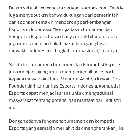
Dalam sebuah wawancara dengan Kompas.com, Deddy
juga menyebutkan bahwa dukungan dari pemerintah
dan sponsor semakin mendorong perkembangan
Esports di Indonesia. “Mengadakan turnamen dan
kompetisi Esports bukan hanya untuk hiburan, tetapi
juga untuk mencari bakat-bakat baru yang bisa
mewakili Indonesia di tingkat internasional,” ujarnya.
Selain itu, fenomena turnamen dan kompetisi Esports
juga menjadi ajang untuk memperkenalkan Esports
kepada masyarakat luas. Menurut Adhitya Irawan, Co-
Founder dari komunitas Esports Indonesia, kompetisi
Esports dapat menjadi sarana untuk mengedukasi
masyarakat tentang potensi dan manfaat dari industri
ini.
Dengan adanya fenomena turnamen dan kompetisi
Esports yang semakin meriah, tidak mengherankan jika