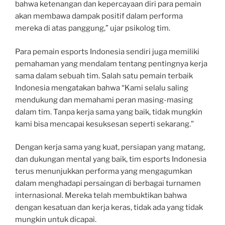
bahwa ketenangan dan kepercayaan diri para pemain
akan membawa dampak positif dalam performa
mereka di atas panggung,” ujar psikolog tim.
Para pemain esports Indonesia sendiri juga memiliki
pemahaman yang mendalam tentang pentingnya kerja
sama dalam sebuah tim. Salah satu pemain terbaik
Indonesia mengatakan bahwa “Kami selalu saling
mendukung dan memahami peran masing-masing
dalam tim. Tanpa kerja sama yang baik, tidak mungkin
kami bisa mencapai kesuksesan seperti sekarang.”
Dengan kerja sama yang kuat, persiapan yang matang,
dan dukungan mental yang baik, tim esports Indonesia
terus menunjukkan performa yang mengagumkan
dalam menghadapi persaingan di berbagai turnamen
internasional. Mereka telah membuktikan bahwa
dengan kesatuan dan kerja keras, tidak ada yang tidak
mungkin untuk dicapai.