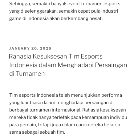
Sehingga, semakin banyak event turnamen esports
yang diselenggarakan, semakin cepat pula industri
game di Indonesia akan berkembang pesat.
POSTED
JANUARY 20, 2025
ON
Rahasia Kesuksesan Tim Esports
Indonesia dalam Menghadapi Persaingan
di Turnamen
Tim esports Indonesia telah menunjukkan performa
yang luar biasa dalam menghadapi persaingan di
berbagai turnamen internasional. Rahasia kesuksesan
mereka tidak hanya terletak pada kemampuan individu
para pemain, tetapi juga dalam cara mereka bekerja
sama sebagai sebuah tim.