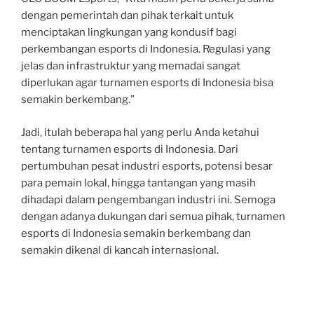
dengan pemerintah dan pihak terkait untuk
menciptakan lingkungan yang kondusif bagi
perkembangan esports di Indonesia. Regulasi yang
jelas dan infrastruktur yang memadai sangat
diperlukan agar turnamen esports di Indonesia bisa
semakin berkembang.”
Jadi, itulah beberapa hal yang perlu Anda ketahui
tentang turnamen esports di Indonesia. Dari
pertumbuhan pesat industri esports, potensi besar
para pemain lokal, hingga tantangan yang masih
dihadapi dalam pengembangan industri ini. Semoga
dengan adanya dukungan dari semua pihak, turnamen
esports di Indonesia semakin berkembang dan
semakin dikenal di kancah internasional.