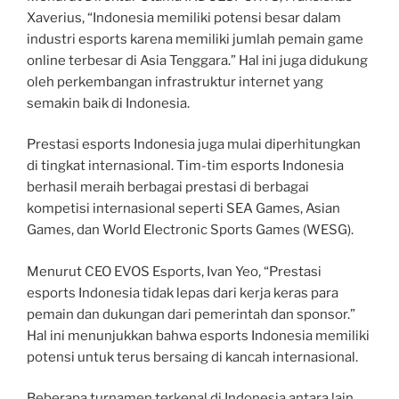
Xaverius, “Indonesia memiliki potensi besar dalam
industri esports karena memiliki jumlah pemain game
online terbesar di Asia Tenggara.” Hal ini juga didukung
oleh perkembangan infrastruktur internet yang
semakin baik di Indonesia.
Prestasi esports Indonesia juga mulai diperhitungkan
di tingkat internasional. Tim-tim esports Indonesia
berhasil meraih berbagai prestasi di berbagai
kompetisi internasional seperti SEA Games, Asian
Games, dan World Electronic Sports Games (WESG).
Menurut CEO EVOS Esports, Ivan Yeo, “Prestasi
esports Indonesia tidak lepas dari kerja keras para
pemain dan dukungan dari pemerintah dan sponsor.”
Hal ini menunjukkan bahwa esports Indonesia memiliki
potensi untuk terus bersaing di kancah internasional.
Beberapa turnamen terkenal di Indonesia antara lain