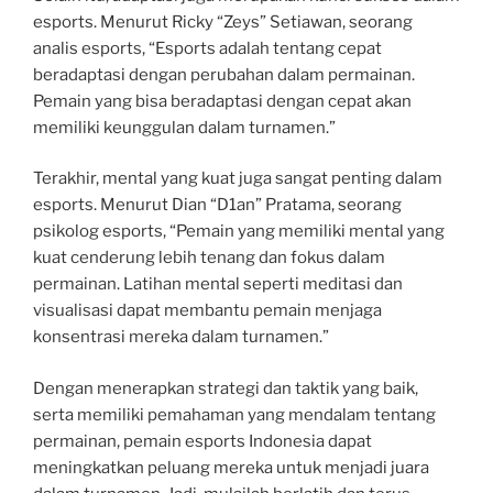
esports. Menurut Ricky “Zeys” Setiawan, seorang
analis esports, “Esports adalah tentang cepat
beradaptasi dengan perubahan dalam permainan.
Pemain yang bisa beradaptasi dengan cepat akan
memiliki keunggulan dalam turnamen.”
Terakhir, mental yang kuat juga sangat penting dalam
esports. Menurut Dian “D1an” Pratama, seorang
psikolog esports, “Pemain yang memiliki mental yang
kuat cenderung lebih tenang dan fokus dalam
permainan. Latihan mental seperti meditasi dan
visualisasi dapat membantu pemain menjaga
konsentrasi mereka dalam turnamen.”
Dengan menerapkan strategi dan taktik yang baik,
serta memiliki pemahaman yang mendalam tentang
permainan, pemain esports Indonesia dapat
meningkatkan peluang mereka untuk menjadi juara