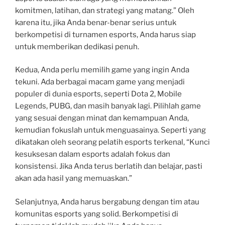
komitmen, latihan, dan strategi yang matang.” Oleh
karena itu, jika Anda benar-benar serius untuk
berkompetisi di turnamen esports, Anda harus siap
untuk memberikan dedikasi penuh.
Kedua, Anda perlu memilih game yang ingin Anda
tekuni. Ada berbagai macam game yang menjadi
populer di dunia esports, seperti Dota 2, Mobile
Legends, PUBG, dan masih banyak lagi. Pilihlah game
yang sesuai dengan minat dan kemampuan Anda,
kemudian fokuslah untuk menguasainya. Seperti yang
dikatakan oleh seorang pelatih esports terkenal, “Kunci
kesuksesan dalam esports adalah fokus dan
konsistensi. Jika Anda terus berlatih dan belajar, pasti
akan ada hasil yang memuaskan.”
Selanjutnya, Anda harus bergabung dengan tim atau
komunitas esports yang solid. Berkompetisi di