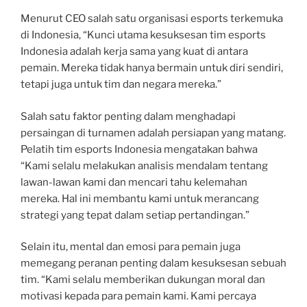
Menurut CEO salah satu organisasi esports terkemuka
di Indonesia, “Kunci utama kesuksesan tim esports
Indonesia adalah kerja sama yang kuat di antara
pemain. Mereka tidak hanya bermain untuk diri sendiri,
tetapi juga untuk tim dan negara mereka.”
Salah satu faktor penting dalam menghadapi
persaingan di turnamen adalah persiapan yang matang.
Pelatih tim esports Indonesia mengatakan bahwa
“Kami selalu melakukan analisis mendalam tentang
lawan-lawan kami dan mencari tahu kelemahan
mereka. Hal ini membantu kami untuk merancang
strategi yang tepat dalam setiap pertandingan.”
Selain itu, mental dan emosi para pemain juga
memegang peranan penting dalam kesuksesan sebuah
tim. “Kami selalu memberikan dukungan moral dan
motivasi kepada para pemain kami. Kami percaya