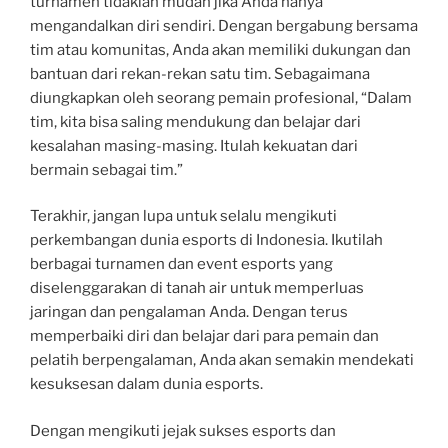
turnamen tidaklah mudah jika Anda hanya
mengandalkan diri sendiri. Dengan bergabung bersama
tim atau komunitas, Anda akan memiliki dukungan dan
bantuan dari rekan-rekan satu tim. Sebagaimana
diungkapkan oleh seorang pemain profesional, “Dalam
tim, kita bisa saling mendukung dan belajar dari
kesalahan masing-masing. Itulah kekuatan dari
bermain sebagai tim.”
Terakhir, jangan lupa untuk selalu mengikuti
perkembangan dunia esports di Indonesia. Ikutilah
berbagai turnamen dan event esports yang
diselenggarakan di tanah air untuk memperluas
jaringan dan pengalaman Anda. Dengan terus
memperbaiki diri dan belajar dari para pemain dan
pelatih berpengalaman, Anda akan semakin mendekati
kesuksesan dalam dunia esports.
Dengan mengikuti jejak sukses esports dan