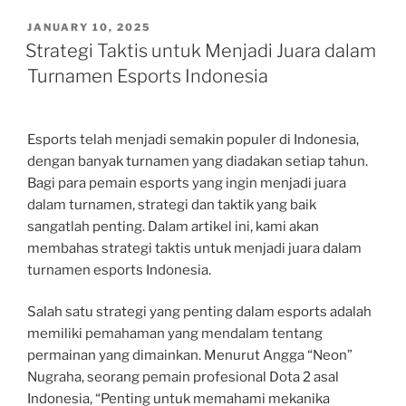
POSTED
JANUARY 10, 2025
ON
Strategi Taktis untuk Menjadi Juara dalam
Turnamen Esports Indonesia
Esports telah menjadi semakin populer di Indonesia,
dengan banyak turnamen yang diadakan setiap tahun.
Bagi para pemain esports yang ingin menjadi juara
dalam turnamen, strategi dan taktik yang baik
sangatlah penting. Dalam artikel ini, kami akan
membahas strategi taktis untuk menjadi juara dalam
turnamen esports Indonesia.
Salah satu strategi yang penting dalam esports adalah
memiliki pemahaman yang mendalam tentang
permainan yang dimainkan. Menurut Angga “Neon”
Nugraha, seorang pemain profesional Dota 2 asal
Indonesia, “Penting untuk memahami mekanika