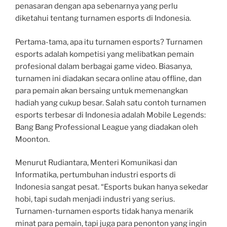
penasaran dengan apa sebenarnya yang perlu
diketahui tentang turnamen esports di Indonesia.
Pertama-tama, apa itu turnamen esports? Turnamen
esports adalah kompetisi yang melibatkan pemain
profesional dalam berbagai game video. Biasanya,
turnamen ini diadakan secara online atau offline, dan
para pemain akan bersaing untuk memenangkan
hadiah yang cukup besar. Salah satu contoh turnamen
esports terbesar di Indonesia adalah Mobile Legends:
Bang Bang Professional League yang diadakan oleh
Moonton.
Menurut Rudiantara, Menteri Komunikasi dan
Informatika, pertumbuhan industri esports di
Indonesia sangat pesat. “Esports bukan hanya sekedar
hobi, tapi sudah menjadi industri yang serius.
Turnamen-turnamen esports tidak hanya menarik
minat para pemain, tapi juga para penonton yang ingin