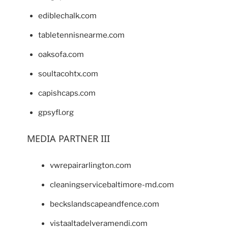
ediblechalk.com
tabletennisnearme.com
oaksofa.com
soultacohtx.com
capishcaps.com
gpsyfl.org
MEDIA PARTNER III
vwrepairarlington.com
cleaningservicebaltimore-md.com
beckslandscapeandfence.com
vistaaltadelveramendi.com