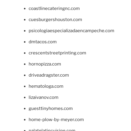
coastlinecateringnc.com
cuesburgershouston.com
psicologiaespecializadaencampeche.com
dmtacos.com
crescentstreetprinting.com
hornopizza.com
driveadragster.com
hematologa.com
lizaivanov.com
guesttinyhomes.com
home-plow-by-meyer.com
palatelatincuisine.com