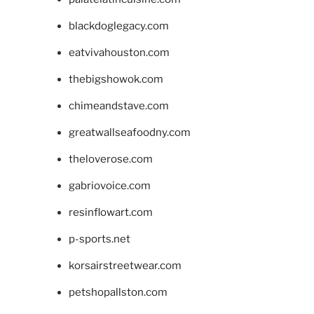
blackdoglegacy.com
eatvivahouston.com
thebigshowok.com
chimeandstave.com
greatwallseafoodny.com
theloverose.com
gabriovoice.com
resinflowart.com
p-sports.net
korsairstreetwear.com
petshopallston.com