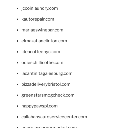
jccoinlaundry.com
kautorepair.com
marjaeswinebar.com
elmazatlanclinton.com
ideacoffeenyc.com
odieschillicothe.com
lacantinitagalesburg.com
pizzadeliverybristol.com
greenstarsmogcheck.com
happypawspl.com
callahansautoservicecenter.com
georgiascornermarket.com