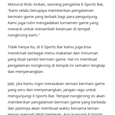
Menurut Rizki Ardian, seorang pengelola E-Sports Bar,
“Kami selalu berupaya memberikan pengalaman
bermain game yang terbaik bagi para pengunjung.
Kami juga rutin mengadakan turnamen game yang
menarik untuk menambah keseruan di tempat
nongkrong kami.”
Tidak hanya itu, di E-Sports Bar kamu juga bisa
menikmati berbagai menu makanan dan minuman
yang lezat sambil bermain game. Hal ini membuat
pengalaman nongkrong di tempat ini semakin lengkap
dan menyenangkan.
Jadi, jika kamu ingin merasakan sensasi bermain game
yang seru dan menyenangkan, jangan ragu untuk
mengunjungi E-Sports Bar. Tempat nongkrong ini akan
memberikan pengalaman bermain game yang berbeda
dan pastinya akan membuat waktu bersama teman-
teman menjadi lebih berkesan. Ayo kunjungi E-Sports