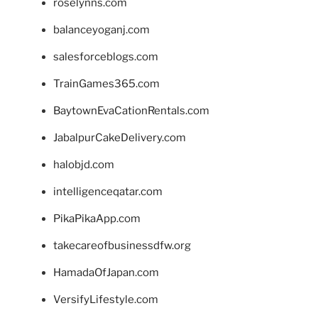
roselynns.com
balanceyoganj.com
salesforceblogs.com
TrainGames365.com
BaytownEvaCationRentals.com
JabalpurCakeDelivery.com
halobjd.com
intelligenceqatar.com
PikaPikaApp.com
takecareofbusinessdfw.org
HamadaOfJapan.com
VersifyLifestyle.com