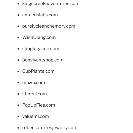
kingscreekadventures.com
antaeuslabs.com
purelycleanchemdry.com
WishOping.com
shoplegacee.com
bonvivantshop.com
CupPlante.com
mpzin.com
stcreal.com
PopUpFlea.com
valueml.com
rebeccatorresjewelry.com