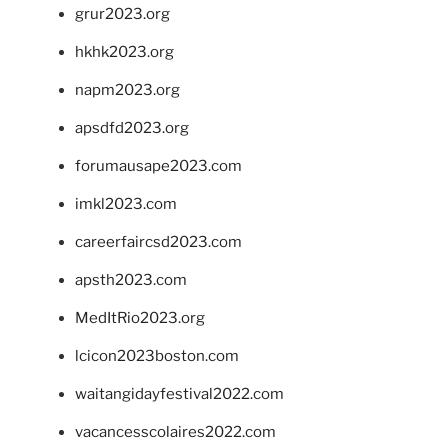
grur2023.org
hkhk2023.org
napm2023.org
apsdfd2023.org
forumausape2023.com
imkl2023.com
careerfaircsd2023.com
apsth2023.com
MedItRio2023.org
lcicon2023boston.com
waitangidayfestival2022.com
vacancesscolaires2022.com