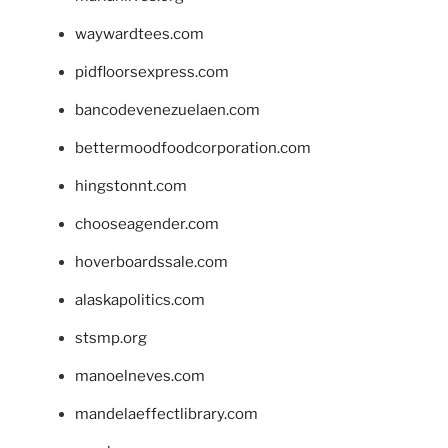
waywardtees.com
pidfloorsexpress.com
bancodevenezuelaen.com
bettermoodfoodcorporation.com
hingstonnt.com
chooseagender.com
hoverboardssale.com
alaskapolitics.com
stsmp.org
manoelneves.com
mandelaeffectlibrary.com