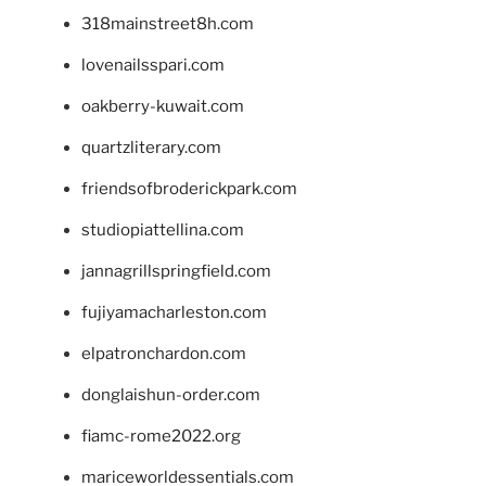
318mainstreet8h.com
lovenailsspari.com
oakberry-kuwait.com
quartzliterary.com
friendsofbroderickpark.com
studiopiattellina.com
jannagrillspringfield.com
fujiyamacharleston.com
elpatronchardon.com
donglaishun-order.com
fiamc-rome2022.org
mariceworldessentials.com