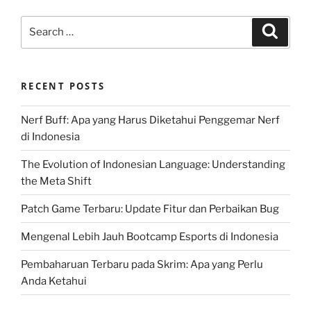
Search
Search
for:
RECENT POSTS
Nerf Buff: Apa yang Harus Diketahui Penggemar Nerf
di Indonesia
The Evolution of Indonesian Language: Understanding
the Meta Shift
Patch Game Terbaru: Update Fitur dan Perbaikan Bug
Mengenal Lebih Jauh Bootcamp Esports di Indonesia
Pembaharuan Terbaru pada Skrim: Apa yang Perlu
Anda Ketahui