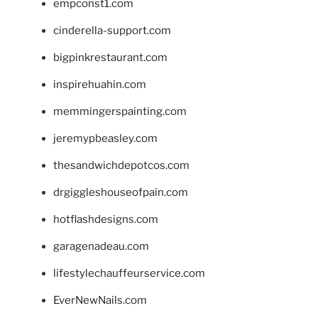
empconst1.com
cinderella-support.com
bigpinkrestaurant.com
inspirehuahin.com
memmingerspainting.com
jeremypbeasley.com
thesandwichdepotcos.com
drgiggleshouseofpain.com
hotflashdesigns.com
garagenadeau.com
lifestylechauffeurservice.com
EverNewNails.com