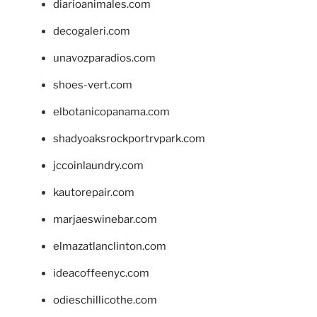
diarioanimales.com
decogaleri.com
unavozparadios.com
shoes-vert.com
elbotanicopanama.com
shadyoaksrockportrvpark.com
jccoinlaundry.com
kautorepair.com
marjaeswinebar.com
elmazatlanclinton.com
ideacoffeenyc.com
odieschillicothe.com