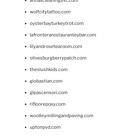
annascleaningsvc.com
wolfcitytattoo.com
oysterbayturkeytrot.com
lafronterarestauranteybar.com
lilyandrosetearoom.com
olivesburgberrypatch.com
theslushkids.com
giobastian.com
glpascensori.com
rifloorepoxy.com
woolleymillingandpaving.com
uptonpvd.com