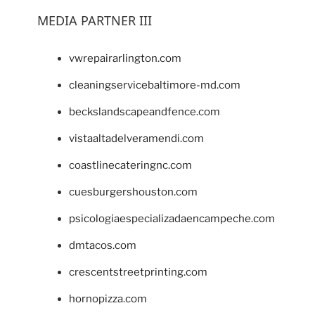
MEDIA PARTNER III
vwrepairarlington.com
cleaningservicebaltimore-md.com
beckslandscapeandfence.com
vistaaltadelveramendi.com
coastlinecateringnc.com
cuesburgershouston.com
psicologiaespecializadaencampeche.com
dmtacos.com
crescentstreetprinting.com
hornopizza.com