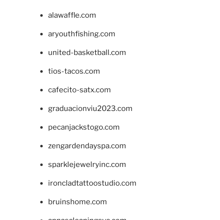
alawaffle.com
aryouthfishing.com
united-basketball.com
tios-tacos.com
cafecito-satx.com
graduacionviu2023.com
pecanjackstogo.com
zengardendayspa.com
sparklejewelryinc.com
ironcladtattoostudio.com
bruinshome.com