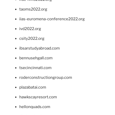
taoms2022.org
iias-euromena-conference2022.org
ivd2022.org
csity2022.org
ibsarstudyabroad.com
bennusehgall.com
tsecincinnati.com
roderconstructiongroup.com
plazabatai.com
hawkscayresort.com
hellonquads.com