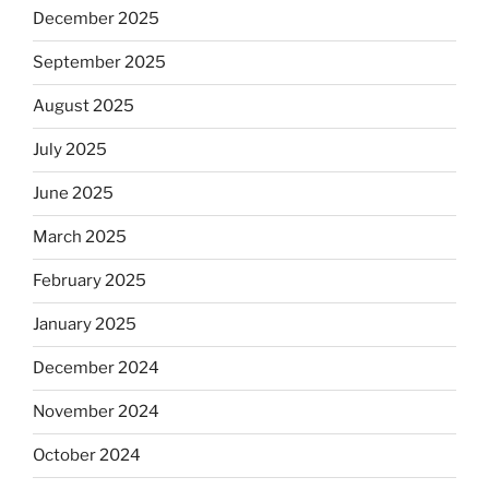
December 2025
September 2025
August 2025
July 2025
June 2025
March 2025
February 2025
January 2025
December 2024
November 2024
October 2024