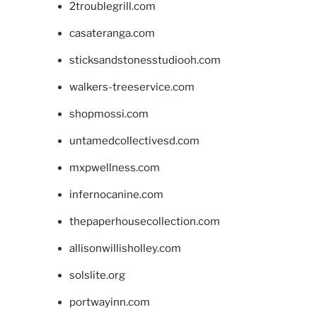
2troublegrill.com
casateranga.com
sticksandstonesstudiooh.com
walkers-treeservice.com
shopmossi.com
untamedcollectivesd.com
mxpwellness.com
infernocanine.com
thepaperhousecollection.com
allisonwillisholley.com
solslite.org
portwayinn.com