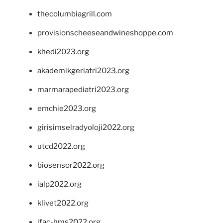
thecolumbiagrill.com
provisionscheeseandwineshoppe.com
khedi2023.org
akademikgeriatri2023.org
marmarapediatri2023.org
emchie2023.org
girisimselradyoloji2022.org
utcd2022.org
biosensor2022.org
ialp2022.org
klivet2022.org
ifac-hms2022.org