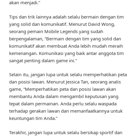
akan menjadi.”
Tips dan trik lainnya adalah selalu bermain dengan tim
yang solid dan komunikatif. Menurut David Wong,
seorang pemain Mobile Legends yang sudah
berpengalaman, “Bermain dengan tim yang solid dan
komunikatif akan membuat Anda lebih mudah meraih
kemenangan. Komunikasi yang baik antar anggota tim
sangat penting dalam game ini.”
Selain itu, jangan lupa untuk selalu memperhatikan peta
dan posisi lawan. Menurut Jessica Tan, seorang analis
game, “Memperhatikan peta dan posisi lawan akan
membantu Anda dalam mengambil keputusan yang
tepat dalam permainan. Anda perlu selalu waspada
terhadap gerakan lawan dan memanfaatkannya untuk
keuntungan tim Anda.”
Terakhir, jangan lupa untuk selalu bersikap sportif dan