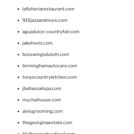
lafisheriarestaurant.com
915jazzandmore.com
aguadulce-countryfair.com
jakehovis.com
bosswingsduluth.com
birminghamautocare.com
tonyscountrykitchen.com
jbellasnailspa.com
mychaihouse.com
alvisgrooming.com
thegeorginaestate.com