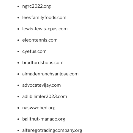
ngrc2022.org
leesfamilyfoods.com
lewis-lewis-cpas.com
eleontennis.com
cyetus.com
bradfordshops.com
almadenranchsanjose.com
advocatevijay.com
adlibilimler2023.com
naswwebed.org
balithut-manado.org
alteregotradingcompany.org