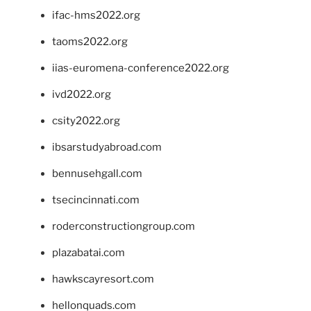
ifac-hms2022.org
taoms2022.org
iias-euromena-conference2022.org
ivd2022.org
csity2022.org
ibsarstudyabroad.com
bennusehgall.com
tsecincinnati.com
roderconstructiongroup.com
plazabatai.com
hawkscayresort.com
hellonquads.com