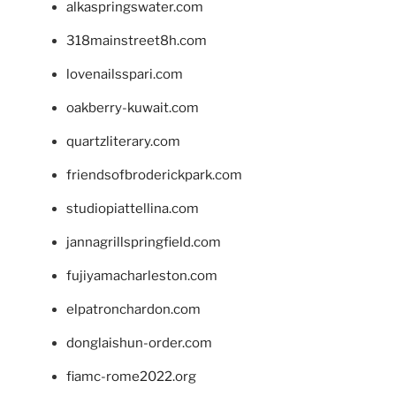
alkaspringswater.com
318mainstreet8h.com
lovenailsspari.com
oakberry-kuwait.com
quartzliterary.com
friendsofbroderickpark.com
studiopiattellina.com
jannagrillspringfield.com
fujiyamacharleston.com
elpatronchardon.com
donglaishun-order.com
fiamc-rome2022.org