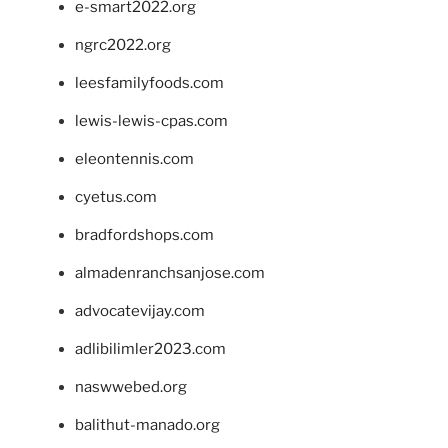
e-smart2022.org
ngrc2022.org
leesfamilyfoods.com
lewis-lewis-cpas.com
eleontennis.com
cyetus.com
bradfordshops.com
almadenranchsanjose.com
advocatevijay.com
adlibilimler2023.com
naswwebed.org
balithut-manado.org