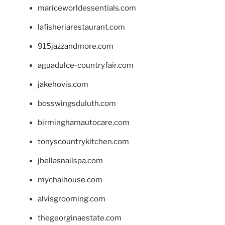
mariceworldessentials.com
lafisheriarestaurant.com
915jazzandmore.com
aguadulce-countryfair.com
jakehovis.com
bosswingsduluth.com
birminghamautocare.com
tonyscountrykitchen.com
jbellasnailspa.com
mychaihouse.com
alvisgrooming.com
thegeorginaestate.com