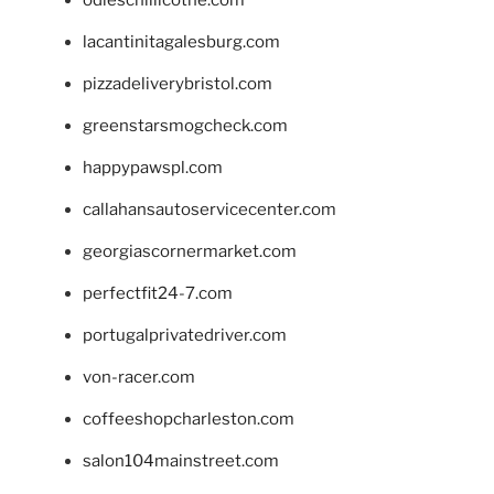
odieschillicothe.com
lacantinitagalesburg.com
pizzadeliverybristol.com
greenstarsmogcheck.com
happypawspl.com
callahansautoservicecenter.com
georgiascornermarket.com
perfectfit24-7.com
portugalprivatedriver.com
von-racer.com
coffeeshopcharleston.com
salon104mainstreet.com