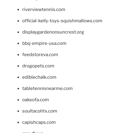
riverviewtennis.com
official-kelly-toys-squishmallows.com
displaygardenonsuncrest.org
bbq-empire-usa.com
feedstoreva.com
drogopets.com
ediblechalk.com
tabletennisnearme.com
oaksofa.com
soultacohtx.com
capishcaps.com