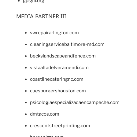
gpsyfl.org
MEDIA PARTNER III
vwrepairarlington.com
cleaningservicebaltimore-md.com
beckslandscapeandfence.com
vistaaltadelveramendi.com
coastlinecateringnc.com
cuesburgershouston.com
psicologiaespecializadaencampeche.com
dmtacos.com
crescentstreetprinting.com