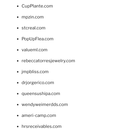
CupPlante.com
mpzin.com
stcreal.com
PopUpFlea.com
valueml.com
rebeccatorresjewelry.com
jmpbliss.com
drjorgerico.com
queensushipa.com
wendyweimerdds.com
ameri-camp.com
hrsreceivables.com