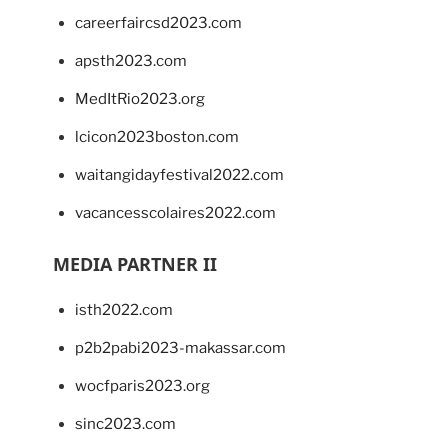
careerfaircsd2023.com
apsth2023.com
MedItRio2023.org
lcicon2023boston.com
waitangidayfestival2022.com
vacancesscolaires2022.com
MEDIA PARTNER II
isth2022.com
p2b2pabi2023-makassar.com
wocfparis2023.org
sinc2023.com