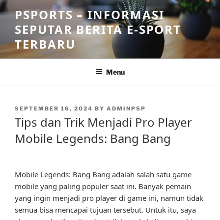
Skip
PSPORTS – INFORMASI
to
SEPUTAR BERITA E-SPORT
content
TERBARU
Menu
POSTED
SEPTEMBER 16, 2024
BY
ADMINPSP
ON
Tips dan Trik Menjadi Pro Player
Mobile Legends: Bang Bang
Mobile Legends: Bang Bang adalah salah satu game
mobile yang paling populer saat ini. Banyak pemain
yang ingin menjadi pro player di game ini, namun tidak
semua bisa mencapai tujuan tersebut. Untuk itu, saya