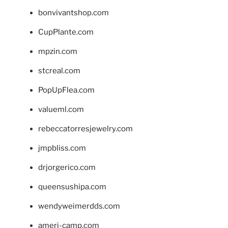
bonvivantshop.com
CupPlante.com
mpzin.com
stcreal.com
PopUpFlea.com
valueml.com
rebeccatorresjewelry.com
jmpbliss.com
drjorgerico.com
queensushipa.com
wendyweimerdds.com
ameri-camp.com