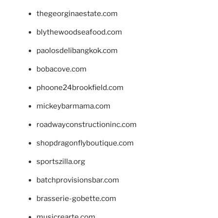
thegeorginaestate.com
blythewoodseafood.com
paolosdelibangkok.com
bobacove.com
phoone24brookfield.com
mickeybarmama.com
roadwayconstructioninc.com
shopdragonflyboutique.com
sportszilla.org
batchprovisionsbar.com
brasserie-gobette.com
musicrearte.com