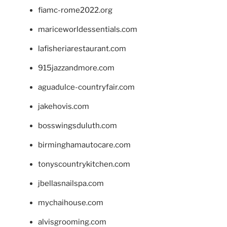
fiamc-rome2022.org
mariceworldessentials.com
lafisheriarestaurant.com
915jazzandmore.com
aguadulce-countryfair.com
jakehovis.com
bosswingsduluth.com
birminghamautocare.com
tonyscountrykitchen.com
jbellasnailspa.com
mychaihouse.com
alvisgrooming.com