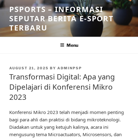
Skip
PSPORTS – INFORMASI
to
SEPUTAR BERITA E-SPORT
content
TERBARU
Menu
POSTED
AUGUST 21, 2025
BY
ADMINPSP
ON
Transformasi Digital: Apa yang
Dipelajari di Konferensi Mikro
2023
Konferensi Mikro 2023 telah menjadi momen penting
bagi para ahli dan praktisi di bidang mikroteknologi.
Diadakan untuk yang ketujuh kalinya, acara ini
mengusung tema Microactuators, Microsensors, dan