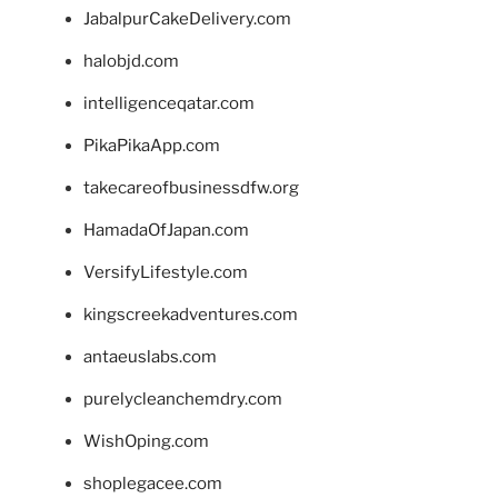
JabalpurCakeDelivery.com
halobjd.com
intelligenceqatar.com
PikaPikaApp.com
takecareofbusinessdfw.org
HamadaOfJapan.com
VersifyLifestyle.com
kingscreekadventures.com
antaeuslabs.com
purelycleanchemdry.com
WishOping.com
shoplegacee.com