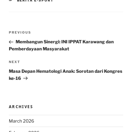
CATEGORIES
BERITA E-SPORT
Post
Previous
PREVIOUS
navigation
Post
Membangun Sinergi: INI IPPAT Karawang dan
Pemberdayaan Masyarakat
Next
NEXT
Post
Masa Depan Hematologi Anak: Sorotan dari Kongres
ke-16
ARCHIVES
March 2026